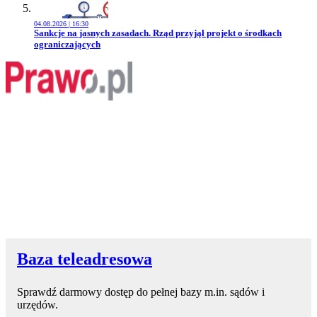
04.08.2026 | 16:30
Przejdź do artykułu:
Sankcje na jasnych zasadach. Rząd przyjął projekt o środkach
ograniczających
Baza teleadresowa
Sprawdź darmowy dostęp do pełnej bazy m.in. sądów i
urzędów.