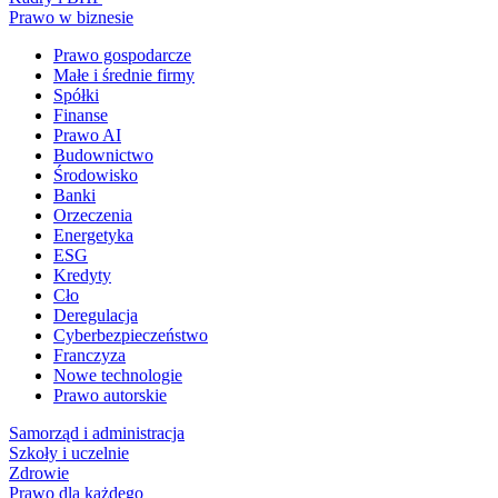
Prawo w biznesie
Prawo gospodarcze
Małe i średnie firmy
Spółki
Finanse
Prawo AI
Budownictwo
Środowisko
Banki
Orzeczenia
Energetyka
ESG
Kredyty
Cło
Deregulacja
Cyberbezpieczeństwo
Franczyza
Nowe technologie
Prawo autorskie
Samorząd i administracja
Szkoły i uczelnie
Zdrowie
Prawo dla każdego