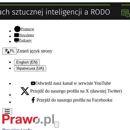
- otwiera się w nowej karcie
Promocje
Newsletter
Podcasty
Zmień język - bieżący:
Zmień język strony
PL
English (EN)
Українська (UA)
Odwiedź nasz kanał w serwisie YouTube
Youtube - otwiera się w nowej karcie
Przejdź do naszego profilu na X (dawniej Twitter)
X - otwiera się w nowej karcie
Przejdź do naszego profilu na Facebooku
Facebook - otwiera się w nowej karcie