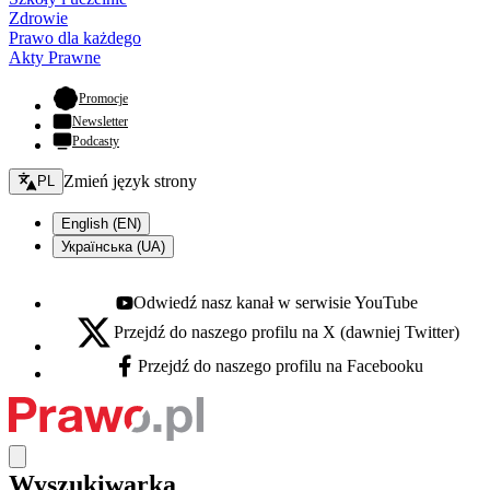
Zdrowie
Prawo dla każdego
Akty Prawne
- otwiera się w nowej karcie
Promocje
Newsletter
Podcasty
Zmień język - bieżący:
Zmień język strony
PL
English (EN)
Українська (UA)
Odwiedź nasz kanał w serwisie YouTube
Youtube - otwiera się w nowej karcie
Przejdź do naszego profilu na X (dawniej Twitter)
X - otwiera się w nowej karcie
Przejdź do naszego profilu na Facebooku
Facebook - otwiera się w nowej karcie
Wyszukiwarka