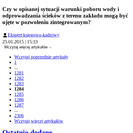
Czy w opisanej sytuacji warunki poboru wody i
odprowadzania ścieków z terenu zakładu mogą być
ujęte w pozwoleniu zintegrowanym?
Ekspert księgowo-kadrowy
25.01.2015 | 15:33
Wczytaj więcej artykułów
Wczytaj poprzednie artykuły
1
...
1281
1282
1283
1284
1285
1286
1287
...
2306
Wczytaj więcej artykułów
Ostatnio dodane