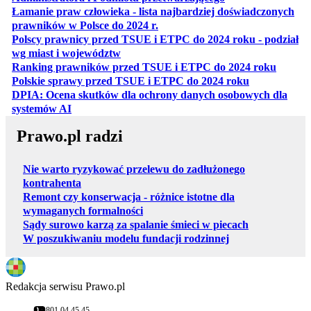
Łamanie praw człowieka - lista najbardziej doświadczonych
otwiera się w nowej karcie
prawników w Polsce do 2024 r.
Polscy prawnicy przed TSUE i ETPC do 2024 roku - podział
otwiera się w nowej karcie
wg miast i województw
otwiera
Ranking prawników przed TSUE i ETPC do 2024 roku
otwiera się w
Polskie sprawy przed TSUE i ETPC do 2024 roku
DPIA: Ocena skutków dla ochrony danych osobowych dla
otwiera się w nowej karcie
systemów AI
Prawo.pl radzi
Nie warto ryzykować przelewu do zadłużonego
kontrahenta
Remont czy konserwacja - różnice istotne dla
wymaganych formalności
Sądy surowo karzą za spalanie śmieci w piecach
W poszukiwaniu modelu fundacji rodzinnej
Redakcja serwisu Prawo.pl
801 04 45 45