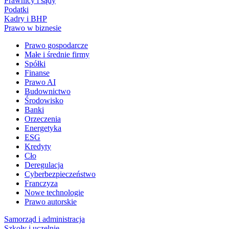
Prawnicy i sądy
Podatki
Kadry i BHP
Prawo w biznesie
Prawo gospodarcze
Małe i średnie firmy
Spółki
Finanse
Prawo AI
Budownictwo
Środowisko
Banki
Orzeczenia
Energetyka
ESG
Kredyty
Cło
Deregulacja
Cyberbezpieczeństwo
Franczyza
Nowe technologie
Prawo autorskie
Samorząd i administracja
Szkoły i uczelnie