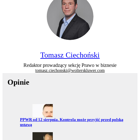
Tomasz Ciechoński
Redaktor prowadzący sekcję Prawo w biznesie
tomasz.ciechonski@wolterskluwer.com
Opinie
Przejdź do:
PPWR od 12 sierpnia. Kontrola może przyjść przed polską
ustawą