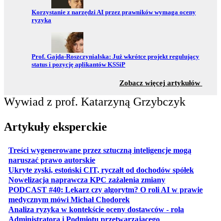
Przejdź do:
Korzystanie z narzędzi AI przez prawników wymaga oceny
ryzyka
Przejdź do:
Prof. Gajda-Roszczynialska: Już wkrótce projekt regulujący
status i pozycję aplikantów KSSiP
z sekc
Zobacz więcej artykułów
Wywiad z prof. Katarzyną Grzybczyk
Artykuły eksperckie
Treści wygenerowane przez sztuczną inteligencje mogą
otwiera się w nowej karcie
naruszać prawo autorskie
otwiera 
Ukryte zyski, estoński CIT, ryczałt od dochodów spółek
otwiera się w no
Nowelizacja naprawcza KPC zażalenia zmiany
PODCAST #40: Lekarz czy algorytm? O roli AI w prawie
otwiera się w nowej karcie
medycznym mówi Michał Chodorek
Analiza ryzyka w kontekście oceny dostawców - rola
otwiera się w nowe
Administratora i Podmiotu przetwarzającego