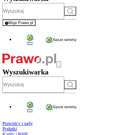
Szukaj
Moje Prawo.pl
- rejestracja i logowanie do serwisu
Nasze serwisy
Wyszukiwarka
Szukaj
Nasze serwisy
Prawnicy i sądy
Podatki
Kadry i BHP