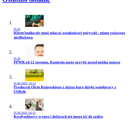
05:34
Przejdź do artykułu:
Klient banku nie musi spłacać oszukańczej pożyczki - mimo rażącego
niedbalstwa
05:30
Przejdź do artykułu:
PPWR od 12 sierpnia. Kontrola może przyjść przed polską ustawą
05.08.2026 | 10:14
Przejdź do artykułu:
Producent Oleju Kujawskiego z niższą karą dzięki współpracy z
UOKiK
05.08.2026 | 05:31
Przejdź do artykułu:
Kredytobiorcy w euro i dolarach też mogą iść do sądów