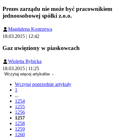
Prezes zarządu nie może być pracownikiem
jednoosobowej spółki z.o.o.
Magdalena Kostrzewa
18.03.2015 | 12:42
Gaz uwięziony w piaskowcach
Wioletta Rybicka
18.03.2015 | 11:25
Wczytaj więcej artykułów
Wczytaj poprzednie artykuły
1
...
1254
1255
1256
1257
1258
1259
1260