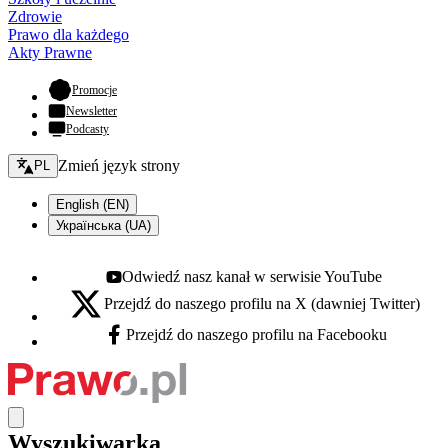
Zdrowie
Prawo dla każdego
Akty Prawne
- otwiera się w nowej karcie
Promocje
Newsletter
Podcasty
Zmień język - bieżący:
Zmień język strony
PL
English (EN)
Українська (UA)
Odwiedź nasz kanał w serwisie YouTube
Youtube - otwiera się w nowej karcie
Przejdź do naszego profilu na X (dawniej Twitter)
X - otwiera się w nowej karcie
Przejdź do naszego profilu na Facebooku
Facebook - otwiera się w nowej karcie
Wyszukiwarka