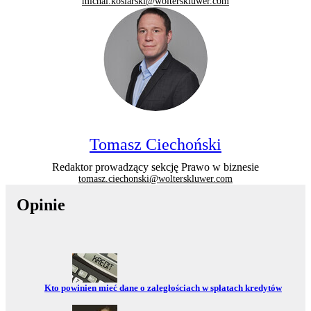
michal.kosiarski@wolterskluwer.com
Tomasz Ciechoński
Redaktor prowadzący sekcję Prawo w biznesie
tomasz.ciechonski@wolterskluwer.com
Opinie
Przejdź do:
Kto powinien mieć dane o zaległościach w spłatach kredytów