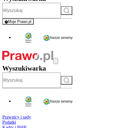
Szukaj
Moje Prawo.pl
- rejestracja i logowanie do serwisu
Nasze serwisy
Wyszukiwarka
Szukaj
Nasze serwisy
Prawnicy i sądy
Podatki
Kadry i BHP