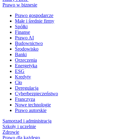
Prawo w biznesie
Prawo gospodarcze
Małe i średnie firmy
Spółki
Finanse
Prawo AI
Budownictwo
Środowisko
Banki
Orzeczenia
Energetyka
ESG
Kredyty
Cło
Deregulacja
Cyberbezpieczeństwo
Franczyza
Nowe technologie
Prawo autorskie
Samorząd i administracja
Szkoły i uczelnie
Zdrowie
Prawo dla każdego