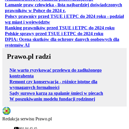
Łamanie praw człowieka - lista najbardziej doświadczonych
otwiera się w nowej karcie
prawników w Polsce do 2024 r.
Polscy prawnicy przed TSUE i ETPC do 2024 roku - podział
otwiera się w nowej karcie
wg miast i województw
otwiera
Ranking prawników przed TSUE i ETPC do 2024 roku
otwiera się w
Polskie sprawy przed TSUE i ETPC do 2024 roku
DPIA: Ocena skutków dla ochrony danych osobowych dla
otwiera się w nowej karcie
systemów AI
Prawo.pl radzi
Nie warto ryzykować przelewu do zadłużonego
kontrahenta
Remont czy konserwacja - różnice istotne dla
wymaganych formalności
Sądy surowo karzą za spalanie śmieci w piecach
W poszukiwaniu modelu fundacji rodzinnej
Redakcja serwisu Prawo.pl
801 04 45 45