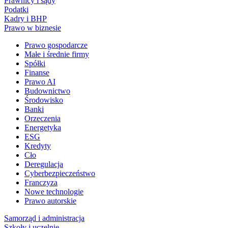
Prawnicy i sądy
Podatki
Kadry i BHP
Prawo w biznesie
Prawo gospodarcze
Małe i średnie firmy
Spółki
Finanse
Prawo AI
Budownictwo
Środowisko
Banki
Orzeczenia
Energetyka
ESG
Kredyty
Cło
Deregulacja
Cyberbezpieczeństwo
Franczyza
Nowe technologie
Prawo autorskie
Samorząd i administracja
Szkoły i uczelnie