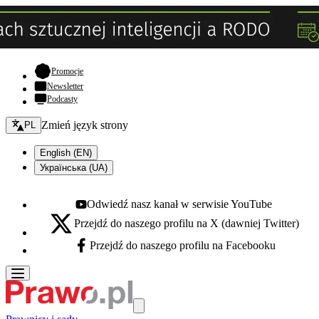
- otwiera się w nowej karcie
Promocje
Newsletter
Podcasty
Zmień język - bieżący:
Zmień język strony
PL
English (EN)
Українська (UA)
Odwiedź nasz kanał w serwisie YouTube
Youtube - otwiera się w nowej karcie
Przejdź do naszego profilu na X (dawniej Twitter)
X - otwiera się w nowej karcie
Przejdź do naszego profilu na Facebooku
Facebook - otwiera się w nowej karcie