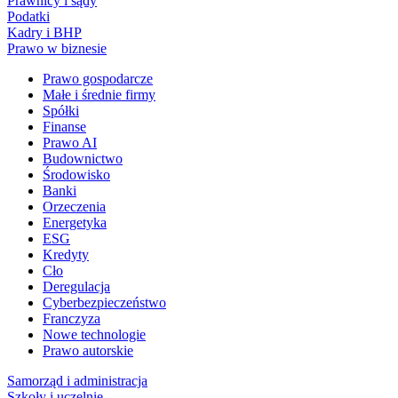
Prawnicy i sądy
Podatki
Kadry i BHP
Prawo w biznesie
Prawo gospodarcze
Małe i średnie firmy
Spółki
Finanse
Prawo AI
Budownictwo
Środowisko
Banki
Orzeczenia
Energetyka
ESG
Kredyty
Cło
Deregulacja
Cyberbezpieczeństwo
Franczyza
Nowe technologie
Prawo autorskie
Samorząd i administracja
Szkoły i uczelnie