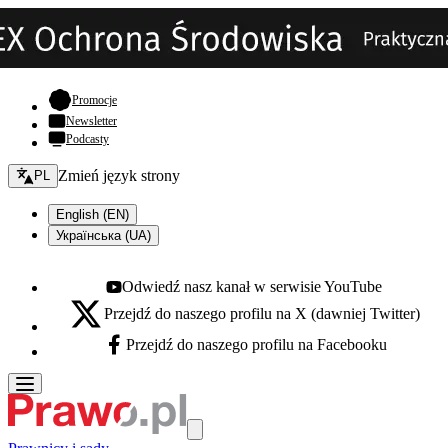
- otwiera się w nowej karcie
Promocje
Newsletter
Podcasty
Zmień język - bieżący:
Zmień język strony
PL
English (EN)
Українська (UA)
Odwiedź nasz kanał w serwisie YouTube
Youtube - otwiera się w nowej karcie
Przejdź do naszego profilu na X (dawniej Twitter)
X - otwiera się w nowej karcie
Przejdź do naszego profilu na Facebooku
Facebook - otwiera się w nowej karcie