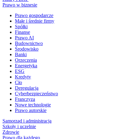
Prawo w biznesie
Prawo gospodarcze
Małe i średnie firmy
Spółki
Finanse
Prawo AI
Budownictwo
Środowisko
Banki
Orzeczenia
Energetyka
ESG
Kredyty
Cło
Deregulacja
Cyberbezpieczeństwo
Franczyza
Nowe technologie
Prawo autorskie
Samorząd i administracja
Szkoły i uczelnie
Zdrowie
Prawo dla każdego