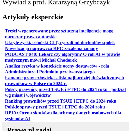
Wywiad z prof. Katarzyną Grzybczyk
Artykuły eksperckie
Treści wygenerowane przez sztuczną inteligencje mogą
otwiera się w nowej karcie
naruszać prawo autorskie
otwiera 
Ukryte zyski, estoński CIT, ryczałt od dochodów spółek
otwiera się w no
Nowelizacja naprawcza KPC zażalenia zmiany
PODCAST #40: Lekarz czy algorytm? O roli AI w prawie
otwiera się w nowej karcie
medycznym mówi Michał Chodorek
Analiza ryzyka w kontekście oceny dostawców - rola
otwiera się w nowe
Administratora i Podmiotu przetwarzającego
Łamanie praw człowieka - lista najbardziej doświadczonych
otwiera się w nowej karcie
prawników w Polsce do 2024 r.
Polscy prawnicy przed TSUE i ETPC do 2024 roku - podział
otwiera się w nowej karcie
wg miast i województw
otwiera
Ranking prawników przed TSUE i ETPC do 2024 roku
otwiera się w
Polskie sprawy przed TSUE i ETPC do 2024 roku
DPIA: Ocena skutków dla ochrony danych osobowych dla
otwiera się w nowej karcie
systemów AI
Prawo.pl radzi