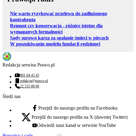
Nie warto ryzykować przelewu do zadłużonego
kontrahenta
Remont czy konserwacja - różnice istotne dla
wymaganych formalności
Sądy surowo karzą za spalanie śmieci w piecach
W poszukiwaniu modelu fundacji rodzinnej
Redakcja serwisu Prawo.pl
801 04 45 45
Numer telefonu:
redakcja@prawo.pl
Adres email:
22 535 88 00
Numer telefonu:
Śledź nas
Przejdź do naszego profilu na Facebooku
facebook - otwiera się w nowej karcie
Przejdź do naszego profilu na X (dawniej Twitter)
x - otwiera się w nowej karcie
Odwiedź nasz kanał w serwisie YouTube
youtube - otwiera się w nowej karcie
Prawnicy i sądy