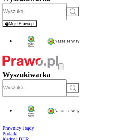
Szukaj
Moje Prawo.pl
- rejestracja i logowanie do serwisu
Nasze serwisy
Wyszukiwarka
Szukaj
Nasze serwisy
Prawnicy i sądy
Podatki
Kadry i BHP