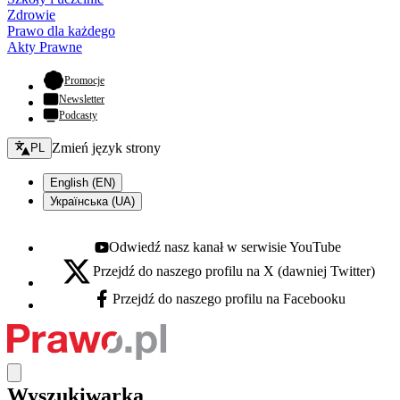
Zdrowie
Prawo dla każdego
Akty Prawne
- otwiera się w nowej karcie
Promocje
Newsletter
Podcasty
Zmień język - bieżący:
Zmień język strony
PL
English (EN)
Українська (UA)
Odwiedź nasz kanał w serwisie YouTube
Youtube - otwiera się w nowej karcie
Przejdź do naszego profilu na X (dawniej Twitter)
X - otwiera się w nowej karcie
Przejdź do naszego profilu na Facebooku
Facebook - otwiera się w nowej karcie
Wyszukiwarka