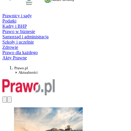
Prawnicy i sądy
Podatki
Kadry i BHP
Prawo w biznesie
Samorząd i administracja
Szkoły i uczelnie
Zdrowie
Prawo dla każdego
Akty Prawne
Prawo.pl
Aktualności