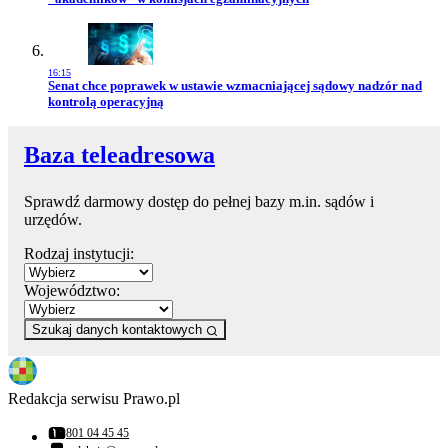
16:15
Przejdź do artykułu:
Senat chce poprawek w ustawie wzmacniającej sądowy nadzór nad
kontrolą operacyjną
Baza teleadresowa
Sprawdź darmowy dostęp do pełnej bazy m.in. sądów i
urzędów.
Rodzaj instytucji:
Województwo:
Szukaj danych kontaktowych
Redakcja serwisu Prawo.pl
801 04 45 45
Numer telefonu: