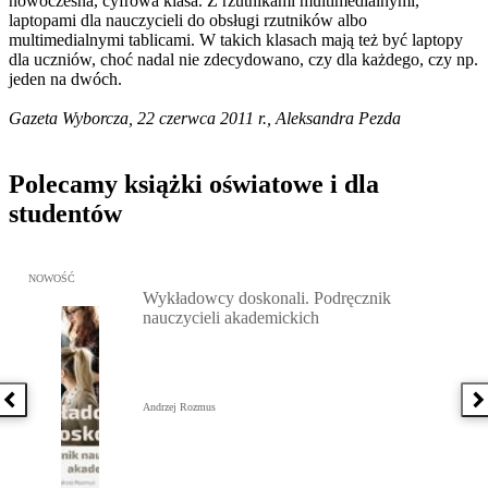
nowoczesna, cyfrowa klasa. Z rzutnikami multimedialnymi,
laptopami dla nauczycieli do obsługi rzutników albo
multimedialnymi tablicami. W takich klasach mają też być laptopy
dla uczniów, choć nadal nie zdecydowano, czy dla każdego, czy np.
jeden na dwóch.
Gazeta Wyborcza, 22 czerwca 2011 r., Aleksandra Pezda
Polecamy książki oświatowe i dla
studentów
Przejdź do: Wykładowcy doskonali. Podręcznik nauczycieli akadem
NOWOŚĆ
Wykładowcy doskonali. Podręcznik
nauczycieli akademickich
Poprzednia książka
N
Andrzej Rozmus