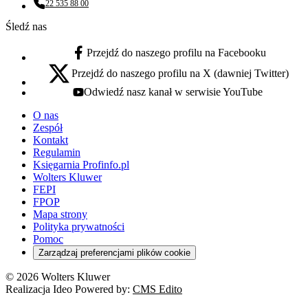
22 535 88 00
Numer telefonu:
Śledź nas
Przejdź do naszego profilu na Facebooku
facebook - otwiera się w nowej karcie
Przejdź do naszego profilu na X (dawniej Twitter)
x - otwiera się w nowej karcie
Odwiedź nasz kanał w serwisie YouTube
youtube - otwiera się w nowej karcie
O nas
Zespół
Kontakt
Regulamin
Księgarnia Profinfo.pl
Wolters Kluwer
FEPI
FPOP
Mapa strony
Polityka prywatności
Pomoc
Zarządzaj preferencjami plików cookie
© 2026 Wolters Kluwer
Realizacja Ideo Powered by:
CMS Edito