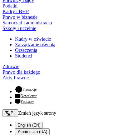
Prawnicy i sądy
Podatki
Kadry i BHP
Prawo w biznesie
Samorząd i administracja
Szkoły i uczelnie
Kadry w oświacie
Zarządzanie oświatą
Orzeczenia
Studenci
Zdrowie
Prawo dla każdego
Akty Prawne
- otwiera się w nowej karcie
Promocje
Newsletter
Podcasty
Zmień język - bieżący:
Zmień język strony
PL
English (EN)
Українська (UA)