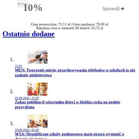
10%
Sprawdź
Rabatu
Cena promocyjna: 71,11 zł |
Cena regularna: 79,00 zł
Najniższa cena w ostatnich 30 dniach: 53,72 zł
Ostatnio dodane
15:01
Przejdź do artykułu:
MEN: Tworzenie miejsc przechowywania telefonów w szkołach to nie
zadanie ministerstwa
03.08.2026 | 12:28
Przejdź do artykułu:
Zakaz publikacji wizerunku dzieci w żłobku czeka na podpis
prezydenta
03.08.2026 | 05:30
Przejdź do artykułu:
WSA: Niepubliczne szkoły podstawowe mają prawo wystąpić o
dotację oświatową