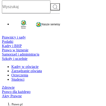
Szukaj
Nasze serwisy
Prawnicy i sądy
Podatki
Kadry i BHP
Prawo w biznesie
Samorząd i administracja
Szkoły i uczelnie
Kadry w oświacie
Zarządzanie oświatą
Orzeczenia
Studenci
Zdrowie
Prawo dla każdego
Akty Prawne
Prawo.pl