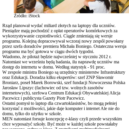
Źródło: iStock
Rząd planował wydać miliard złotych na laptopy dla uczniów.
Pieniądze mają pochodzić z opłat operatorów komórkowych za
wykorzystywanie częstotliwości. Ciągle zmieniają się wersje
programu. Kolejną dopracowywał wczoraj nowy zespół powołany
przez szefa doradców premiera Michała Boniego. Ostateczna wersja
programu ma być gotowa w ciągu dwóch tygodni.
Wiadomo, że pilotaż będzie najwcześniej w styczniu 2012 r.
Natomiast we wrześniu będą badania, ilu naprawdę uczniów ma
dostęp do internetu w domu. Według statystyk - 91 proc.
W zespole ministra Boniego są urzędnicy ministerstw Infrastruktury
oraz Edukacji. Doradza kilku ekspertów: szef ZNP Sławomir
Broniarz, poseł Marek Borowski, szef fundacji Nowoczesna Polska
Jarosław Lipszyc (fachowiec od tzw. wolnych zasobów
internetowych), szefowa Centrum Edukacji Obywatelskiej Alicja
Pacewicz i publicysta Gazety Piotr Pacewicz.
Ostatni pomysł to laptop dla czwartoklasistów, bo mogą pełniej
korzystać z możliwości, jakie daje komputer i internet Ale nie do
domu, tylko do użytku w szkole.
MEN natomiast forsuje koncepcję e-klasy czyli przede wszystkim
chce wyposażyć szkoły. Być może w każdej szkole powstałaby