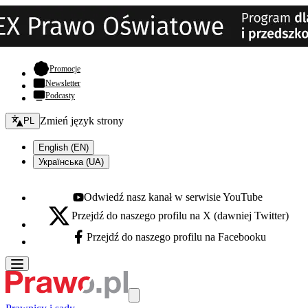
- otwiera się w nowej karcie
Promocje
Newsletter
Podcasty
Zmień język - bieżący:
Zmień język strony
PL
English (EN)
Українська (UA)
Odwiedź nasz kanał w serwisie YouTube
Youtube - otwiera się w nowej karcie
Przejdź do naszego profilu na X (dawniej Twitter)
X - otwiera się w nowej karcie
Przejdź do naszego profilu na Facebooku
Facebook - otwiera się w nowej karcie