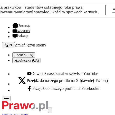
- otwiera się w nowej karcie
Promocje
Newsletter
Podcasty
Zmień język - bieżący:
Zmień język strony
PL
English (EN)
Українська (UA)
Odwiedź nasz kanał w serwisie YouTube
Youtube - otwiera się w nowej karcie
Przejdź do naszego profilu na X (dawniej Twitter)
X - otwiera się w nowej karcie
Przejdź do naszego profilu na Facebooku
Facebook - otwiera się w nowej karcie