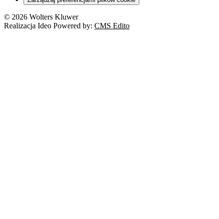
Franczyza
Nowe technologie
© 2026 Wolters Kluwer
Prawo autorskie
Realizacja Ideo Powered by:
CMS Edito