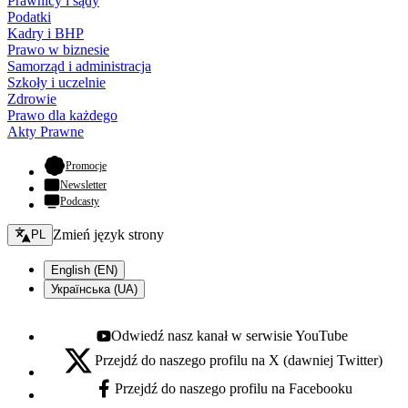
Prawnicy i sądy
Podatki
Kadry i BHP
Prawo w biznesie
Samorząd i administracja
Szkoły i uczelnie
Zdrowie
Prawo dla każdego
Akty Prawne
- otwiera się w nowej karcie
Promocje
Newsletter
Podcasty
Zmień język - bieżący:
Zmień język strony
PL
English (EN)
Українська (UA)
Odwiedź nasz kanał w serwisie YouTube
Youtube - otwiera się w nowej karcie
Przejdź do naszego profilu na X (dawniej Twitter)
X - otwiera się w nowej karcie
Przejdź do naszego profilu na Facebooku
Facebook - otwiera się w nowej karcie