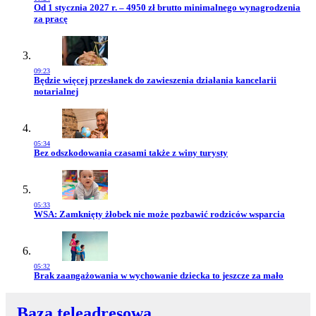
Przejdź do artykułu:
Od 1 stycznia 2027 r. – 4950 zł brutto minimalnego wynagrodzenia
za pracę
09:23
Przejdź do artykułu:
Będzie więcej przesłanek do zawieszenia działania kancelarii
notarialnej
05:34
Przejdź do artykułu:
Bez odszkodowania czasami także z winy turysty
05:33
Przejdź do artykułu:
WSA: Zamknięty żłobek nie może pozbawić rodziców wsparcia
05:32
Przejdź do artykułu:
Brak zaangażowania w wychowanie dziecka to jeszcze za mało
Baza teleadresowa