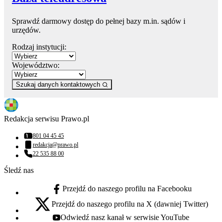
Sprawdź darmowy dostęp do pełnej bazy m.in. sądów i
urzędów.
Rodzaj instytucji:
Województwo:
Szukaj danych kontaktowych
Redakcja serwisu Prawo.pl
801 04 45 45
Numer telefonu:
redakcja@prawo.pl
Adres email:
22 535 88 00
Numer telefonu:
Śledź nas
Przejdź do naszego profilu na Facebooku
facebook - otwiera się w nowej karcie
Przejdź do naszego profilu na X (dawniej Twitter)
x - otwiera się w nowej karcie
Odwiedź nasz kanał w serwisie YouTube
youtube - otwiera się w nowej karcie