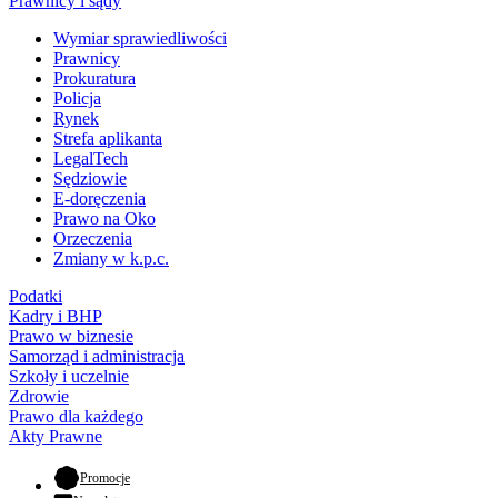
Prawnicy i sądy
Wymiar sprawiedliwości
Prawnicy
Prokuratura
Policja
Rynek
Strefa aplikanta
LegalTech
Sędziowie
E-doręczenia
Prawo na Oko
Orzeczenia
Zmiany w k.p.c.
Podatki
Kadry i BHP
Prawo w biznesie
Samorząd i administracja
Szkoły i uczelnie
Zdrowie
Prawo dla każdego
Akty Prawne
- otwiera się w nowej karcie
Promocje