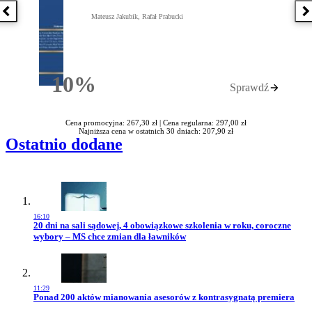
Poprzednia książka
N
Mateusz Jakubik, Rafał Prabucki
10%
Sprawdź
Rabatu
Cena promocyjna: 267,30 zł |
Cena regularna: 297,00 zł
Najniższa cena w ostatnich 30 dniach: 207,90 zł
Ostatnio dodane
16:10
Przejdź do artykułu:
20 dni na sali sądowej, 4 obowiązkowe szkolenia w roku, coroczne
wybory – MS chce zmian dla ławników
11:29
Przejdź do artykułu:
Ponad 200 aktów mianowania asesorów z kontrasygnatą premiera