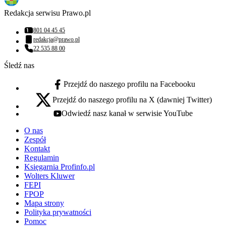
Redakcja serwisu Prawo.pl
801 04 45 45
Numer telefonu:
redakcja@prawo.pl
Adres email:
22 535 88 00
Numer telefonu:
Śledź nas
Przejdź do naszego profilu na Facebooku
facebook - otwiera się w nowej karcie
Przejdź do naszego profilu na X (dawniej Twitter)
x - otwiera się w nowej karcie
Odwiedź nasz kanał w serwisie YouTube
youtube - otwiera się w nowej karcie
O nas
Zespół
Kontakt
Regulamin
Księgarnia Profinfo.pl
Wolters Kluwer
FEPI
FPOP
Mapa strony
Polityka prywatności
Pomoc