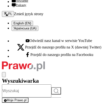
Newsletter
Podcasty
Zmień język - bieżący:
Zmień język strony
PL
English (EN)
Українська (UA)
Odwiedź nasz kanał w serwisie YouTube
Youtube - otwiera się w nowej karcie
Przejdź do naszego profilu na X (dawniej Twitter)
X - otwiera się w nowej karcie
Przejdź do naszego profilu na Facebooku
Facebook - otwiera się w nowej karcie
Wyszukiwarka
Szukaj
Moje Prawo.pl
- rejestracja i logowanie do serwisu