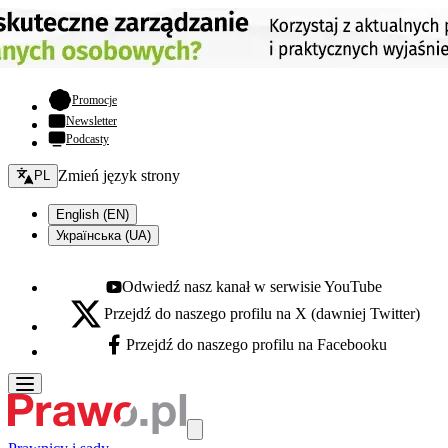
- otwiera się w nowej karcie
Promocje
Newsletter
Podcasty
Zmień język - bieżący:
Zmień język strony
PL
English (EN)
Українська (UA)
Odwiedź nasz kanał w serwisie YouTube
Youtube - otwiera się w nowej karcie
Przejdź do naszego profilu na X (dawniej Twitter)
X - otwiera się w nowej karcie
Przejdź do naszego profilu na Facebooku
Facebook - otwiera się w nowej karcie