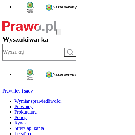
Nasze serwisy
Wyszukiwarka
Szukaj
Nasze serwisy
Prawnicy i sądy
Wymiar sprawiedliwości
Prawnicy
Prokuratura
Policja
Rynek
Strefa aplikanta
LegalTech