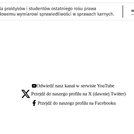
Odwiedź nasz kanał w serwisie YouTube
Youtube - otwiera się w nowej karcie
Przejdź do naszego profilu na X (dawniej Twitter)
X - otwiera się w nowej karcie
Przejdź do naszego profilu na Facebooku
Facebook - otwiera się w nowej karcie