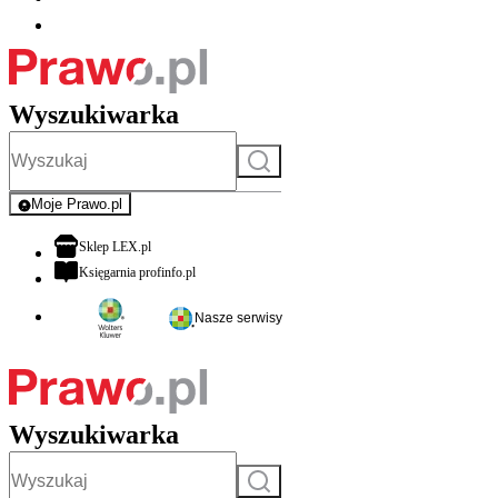
Wyszukiwarka
Szukaj
Moje Prawo.pl
- rejestracja i logowanie do serwisu
otwiera się w nowej karcie
Sklep LEX.pl
otwiera się w nowej karcie
Księgarnia profinfo.pl
Nasze serwisy
Wyszukiwarka
Szukaj