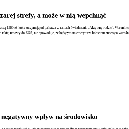
szarej strefy, a może w nią wepchnąć
ymania pieniędzy nie będzie zawarcie umowy uaktywniającej lub innej umowy z nianią
czy z babcią-nianią. Zdaniem prawników, jednak nawet płacenie babciom-nianiom i zgłoszenie takiej umowy do ZUS, nie spowoduje, że będącym na emeryturze kobie
ć negatywny wpływ na środowisko
i - w miarę możliwości - również zapobiegać przypadkom naruszenia praw człowieka oraz szko