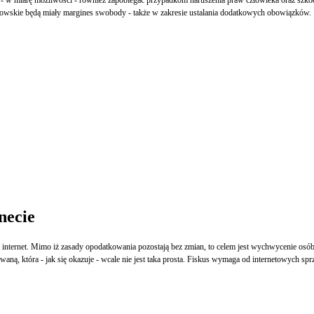
onkowskie będą miały margines swobody - także w zakresie ustalania dodatkowych obowiązków.
necie
internet. Mimo iż zasady opodatkowania pozostają bez zmian, to celem jest wychwycenie osób dz
owaną, która - jak się okazuje - wcale nie jest taka prosta. Fiskus wymaga od internetowych sp