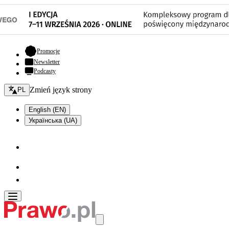
- otwiera się w nowej karcie
Promocje
Newsletter
Podcasty
Zmień język - bieżący:
Zmień język strony
PL
English (EN)
Українська (UA)