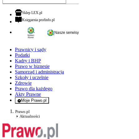
otwiera się w nowej karcie
Sklep LEX.pl
otwiera się w nowej karcie
Księgarnia profinfo.pl
Nasze serwisy
Prawnicy i sądy
Podatki
Kadry i BHP
Prawo w biznesie
Samorząd i administracja
Szkoły i uczelnie
Zdrowie
Prawo dla każdego
Akty Prawne
Moje Prawo.pl
- rejestracja i logowanie do serwisu
Prawo.pl
Aktualności