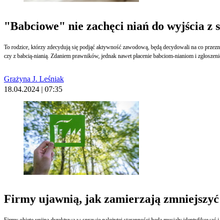
"Babciowe" nie zachęci niań do wyjścia z 
To rodzice, którzy zdecydują się podjąć aktywność zawodową, będą decydowali na co przeznaczą 1500 zł, które otrzymają od państwa w ramach świadczenia „Aktywny rodzic”. Warunkiem otrz
Grażyna J. Leśniak
18.04.2024 | 07:35
Firmy ujawnią, jak zamierzają zmniejszy
Firmy objęte unijną dyrektywą w sprawie należytej staranności będą musiały identyfikować 