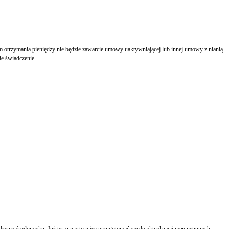
tom znacząco wzrośnie świadczenie.
dzenia środowisku. Już teraz warto więc przygotować się do aktualizacji wewnętrznych