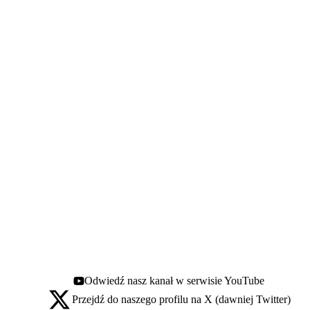
Odwiedź nasz kanał w serwisie YouTube
Youtube - otwiera się w nowej karcie
Przejdź do naszego profilu na X (dawniej Twitter)
X - otwiera się w nowej karcie