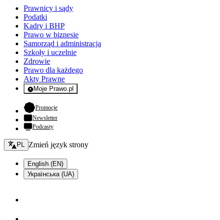
Prawnicy i sądy
Podatki
Kadry i BHP
Prawo w biznesie
Samorząd i administracja
Szkoły i uczelnie
Zdrowie
Prawo dla każdego
Akty Prawne
Moje Prawo.pl
- rejestracja i logowanie do serwisu
- otwiera się w nowej karcie
Promocje
Newsletter
Podcasty
Zmień język - bieżący:
Zmień język strony
PL
English (EN)
Українська (UA)