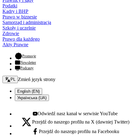
Prawnicy i sądy
Podatki
Kadry i BHP
Prawo w biznesie
Samorząd i administracja
Szkoły i uczelnie
Zdrowie
Prawo dla każdego
Akty Prawne
- otwiera się w nowej karcie
Promocje
Newsletter
Podcasty
Zmień język - bieżący:
Zmień język strony
PL
English (EN)
Українська (UA)
Odwiedź nasz kanał w serwisie YouTube
Youtube - otwiera się w nowej karcie
Przejdź do naszego profilu na X (dawniej Twitter)
X - otwiera się w nowej karcie
Przejdź do naszego profilu na Facebooku
Facebook - otwiera się w nowej karcie