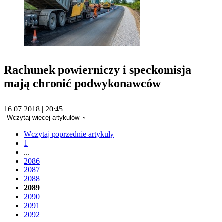
Rachunek powierniczy i speckomisja
mają chronić podwykonawców
16.07.2018 | 20:45
Wczytaj więcej artykułów
Wczytaj poprzednie artykuły
1
...
2086
2087
2088
2089
2090
2091
2092