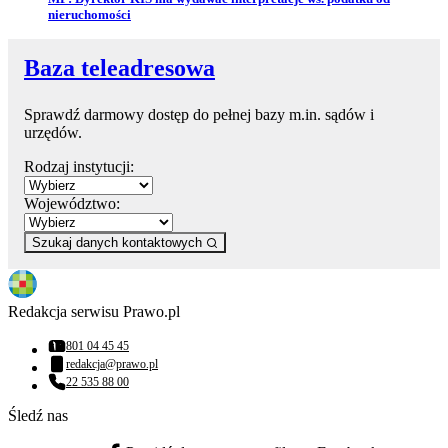
nieruchomości
Baza teleadresowa
Sprawdź darmowy dostęp do pełnej bazy m.in. sądów i
urzędów.
Rodzaj instytucji:
Województwo:
Szukaj danych kontaktowych
Redakcja serwisu Prawo.pl
801 04 45 45
Numer telefonu:
redakcja@prawo.pl
Adres email:
22 535 88 00
Numer telefonu:
Śledź nas