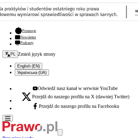
- otwiera się w nowej karcie
Promocje
Newsletter
Podcasty
Zmień język - bieżący:
Zmień język strony
PL
English (EN)
Українська (UA)
Odwiedź nasz kanał w serwisie YouTube
Youtube - otwiera się w nowej karcie
Przejdź do naszego profilu na X (dawniej Twitter)
X - otwiera się w nowej karcie
Przejdź do naszego profilu na Facebooku
Facebook - otwiera się w nowej karcie