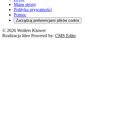
Kredyty
Turystyka
Mapa strony
Cło
Orzeczenia
Polityka prywatności
Deregulacja
RODO
Pomoc
Cyberbezpieczeństwo
Zarządzaj preferencjami plików cookie
Franczyza
Nowe technologie
© 2026 Wolters Kluwer
Prawo autorskie
Realizacja Ideo Powered by:
CMS Edito