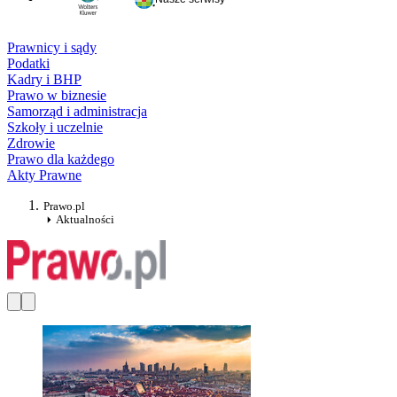
Prawnicy i sądy
Podatki
Kadry i BHP
Prawo w biznesie
Samorząd i administracja
Szkoły i uczelnie
Zdrowie
Prawo dla każdego
Akty Prawne
Prawo.pl
Aktualności