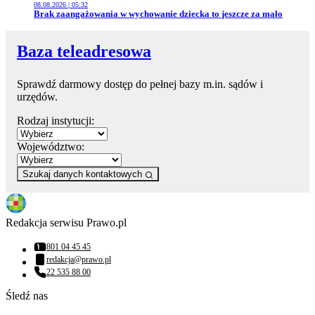
08.08.2026 | 05:32
Przejdź do artykułu:
Brak zaangażowania w wychowanie dziecka to jeszcze za mało
Baza teleadresowa
Sprawdź darmowy dostęp do pełnej bazy m.in. sądów i
urzędów.
Rodzaj instytucji:
Województwo:
Szukaj danych kontaktowych
Redakcja serwisu Prawo.pl
801 04 45 45
Numer telefonu:
redakcja@prawo.pl
Adres email:
22 535 88 00
Numer telefonu:
Śledź nas