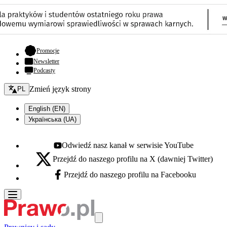
- otwiera się w nowej karcie
Promocje
Newsletter
Podcasty
Zmień język - bieżący:
Zmień język strony
PL
English (EN)
Українська (UA)
Odwiedź nasz kanał w serwisie YouTube
Youtube - otwiera się w nowej karcie
Przejdź do naszego profilu na X (dawniej Twitter)
X - otwiera się w nowej karcie
Przejdź do naszego profilu na Facebooku
Facebook - otwiera się w nowej karcie