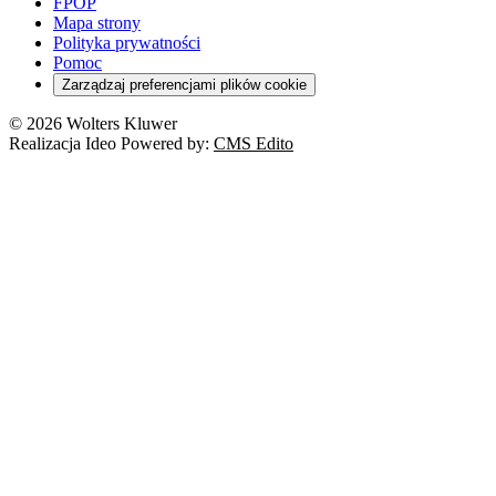
Szkoła i uczeń
FPOP
Kredyty
Turystyka
Mapa strony
Cło
Orzeczenia
Polityka prywatności
Deregulacja
RODO
Pomoc
Cyberbezpieczeństwo
Zarządzaj preferencjami plików cookie
Franczyza
Nowe technologie
© 2026 Wolters Kluwer
Prawo autorskie
Realizacja Ideo Powered by:
CMS Edito