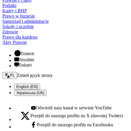
Prawnicy i sądy
Podatki
Kadry i BHP
Prawo w biznesie
Samorząd i administracja
Szkoły i uczelnie
Zdrowie
Prawo dla każdego
Akty Prawne
- otwiera się w nowej karcie
Promocje
Newsletter
Podcasty
Zmień język - bieżący:
Zmień język strony
PL
English (EN)
Українська (UA)
Odwiedź nasz kanał w serwisie YouTube
Youtube - otwiera się w nowej karcie
Przejdź do naszego profilu na X (dawniej Twitter)
X - otwiera się w nowej karcie
Przejdź do naszego profilu na Facebooku
Facebook - otwiera się w nowej karcie