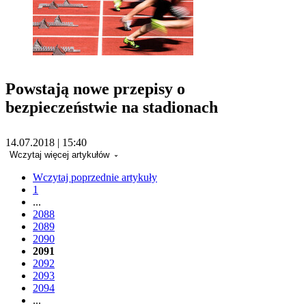
Powstają nowe przepisy o
bezpieczeństwie na stadionach
14.07.2018 | 15:40
Wczytaj więcej artykułów
Wczytaj poprzednie artykuły
1
...
2088
2089
2090
2091
2092
2093
2094
...