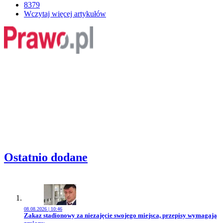
8379
Wczytaj więcej artykułów
Ostatnio dodane
08.08.2026 | 10:46
Przejdź do artykułu:
Zakaz stadionowy za niezajęcie swojego miejsca, przepisy wymagają