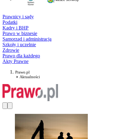
Prawnicy i sądy
Podatki
Kadry i BHP
Prawo w biznesie
Samorząd i administracja
Szkoły i uczelnie
Zdrowie
Prawo dla każdego
Akty Prawne
Prawo.pl
Aktualności