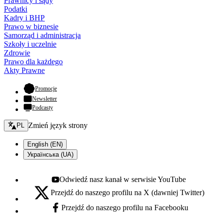
Prawnicy i sądy
Podatki
Kadry i BHP
Prawo w biznesie
Samorząd i administracja
Szkoły i uczelnie
Zdrowie
Prawo dla każdego
Akty Prawne
- otwiera się w nowej karcie
Promocje
Newsletter
Podcasty
Zmień język - bieżący:
Zmień język strony
PL
English (EN)
Українська (UA)
Odwiedź nasz kanał w serwisie YouTube
Youtube - otwiera się w nowej karcie
Przejdź do naszego profilu na X (dawniej Twitter)
X - otwiera się w nowej karcie
Przejdź do naszego profilu na Facebooku
Facebook - otwiera się w nowej karcie