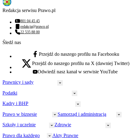
Redakcja serwisu Prawo.pl
801 04 45 45
Numer telefonu:
redakcja@prawo.pl
Adres email:
22 535 88 00
Numer telefonu:
Śledź nas
Przejdź do naszego profilu na Facebooku
facebook - otwiera się w nowej karcie
Przejdź do naszego profilu na X (dawniej Twitter)
x - otwiera się w nowej karcie
Odwiedź nasz kanał w serwisie YouTube
youtube - otwiera się w nowej karcie
Prawnicy i sądy
Podatki
Wymiar sprawiedliwości
Prawnicy
Kadry i BHP
PIT
Prokuratura
CIT
Prawo w biznesie
Samorząd i administracja
Policja
Prawo pracy
VAT
Rynek
HR
Szkoły i uczelnie
Zdrowie
Akcyza
Strefa aplikanta
Prawo gospodarcze
Samorząd terytorialny
BHP
Ordynacja
LegalTech
Małe i średnie firmy
Bezpieczeństwo publiczne
Prawo dla każdego
Akty Prawne
Ubezpieczenia społeczne
Rachunkowość
Sędziowie