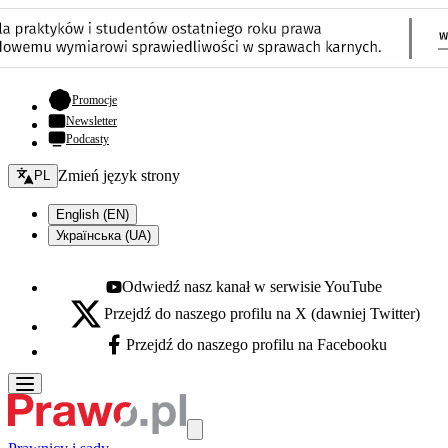
- otwiera się w nowej karcie
Promocje
Newsletter
Podcasty
Zmień język - bieżący:
Zmień język strony
PL
English (EN)
Українська (UA)
Odwiedź nasz kanał w serwisie YouTube
Youtube - otwiera się w nowej karcie
Przejdź do naszego profilu na X (dawniej Twitter)
X - otwiera się w nowej karcie
Przejdź do naszego profilu na Facebooku
Facebook - otwiera się w nowej karcie