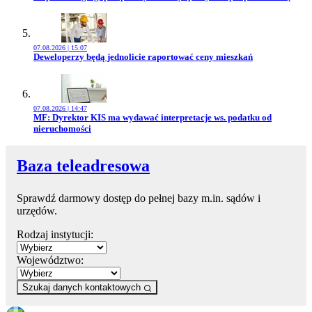
07.08.2026 | 15:07
Przejdź do artykułu:
Deweloperzy będą jednolicie raportować ceny mieszkań
07.08.2026 | 14:47
Przejdź do artykułu:
MF: Dyrektor KIS ma wydawać interpretacje ws. podatku od
nieruchomości
Baza teleadresowa
Sprawdź darmowy dostęp do pełnej bazy m.in. sądów i
urzędów.
Rodzaj instytucji:
Województwo:
Szukaj danych kontaktowych