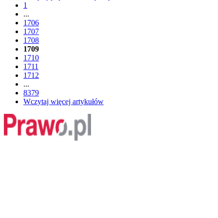
1
...
1706
1707
1708
1709
1710
1711
1712
...
8379
Wczytaj więcej artykułów