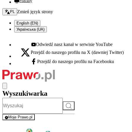
Podcasty
Zmień język - bieżący:
Zmień język strony
PL
English (EN)
Українська (UA)
Odwiedź nasz kanał w serwisie YouTube
Youtube - otwiera się w nowej karcie
Przejdź do naszego profilu na X (dawniej Twitter)
X - otwiera się w nowej karcie
Przejdź do naszego profilu na Facebooku
Facebook - otwiera się w nowej karcie
Wyszukiwarka
Szukaj
Moje Prawo.pl
- rejestracja i logowanie do serwisu