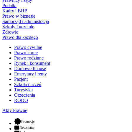
Prawnicy i sądy
Podatki
Kadry i BHP
Prawo w biznesie
Samorząd i administracja
Szkoły i uczelnie
Zdrowie
Prawo dla każdego
Prawo cywilne
Prawo karne
Prawo rodzinne
Rynek i konsument
Domowe finanse
Emerytury i renty
Pacjent
Szkoła i uczeń
Turystyka
Orzeczenia
RODO
Akty Prawne
- otwiera się w nowej karcie
Promocje
Newsletter