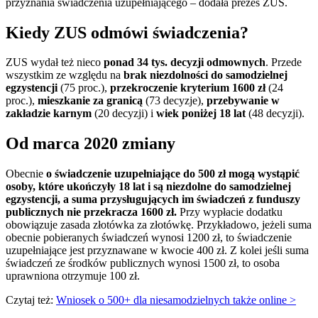
przyznania świadczenia uzupełniającego – dodała prezes ZUS.
Kiedy ZUS odmówi świadczenia?
ZUS wydał też nieco
ponad 34 tys. decyzji odmownych
. Przede
wszystkim ze względu na
brak niezdolności do samodzielnej
egzystencji
(75 proc.),
przekroczenie kryterium 1600 zł
(24
proc.),
mieszkanie za granicą
(73 decyzje),
przebywanie w
zakładzie karnym
(20 decyzji) i
wiek poniżej 18 lat
(48 decyzji).
Od marca 2020 zmiany
Obecnie
o świadczenie uzupełniające do 500 zł mogą wystąpić
osoby, które ukończyły 18 lat i są niezdolne do samodzielnej
egzystencji, a suma przysługujących im świadczeń z funduszy
publicznych nie przekracza 1600 zł.
Przy wypłacie dodatku
obowiązuje zasada złotówka za złotówkę. Przykładowo, jeżeli suma
obecnie pobieranych świadczeń wynosi 1200 zł, to świadczenie
uzupełniające jest przyznawane w kwocie 400 zł. Z kolei jeśli suma
świadczeń ze środków publicznych wynosi 1500 zł, to osoba
uprawniona otrzymuje 100 zł.
Czytaj też:
Wniosek o 500+ dla niesamodzielnych także online >