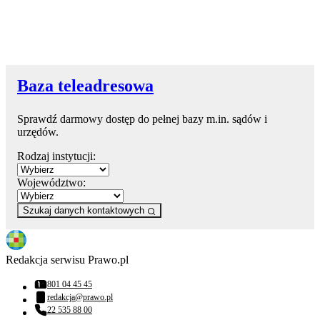
Baza teleadresowa
Sprawdź darmowy dostęp do pełnej bazy m.in. sądów i
urzędów.
Rodzaj instytucji:
Województwo:
Szukaj danych kontaktowych
Redakcja serwisu Prawo.pl
801 04 45 45
Numer telefonu:
redakcja@prawo.pl
Adres email:
22 535 88 00
Numer telefonu: