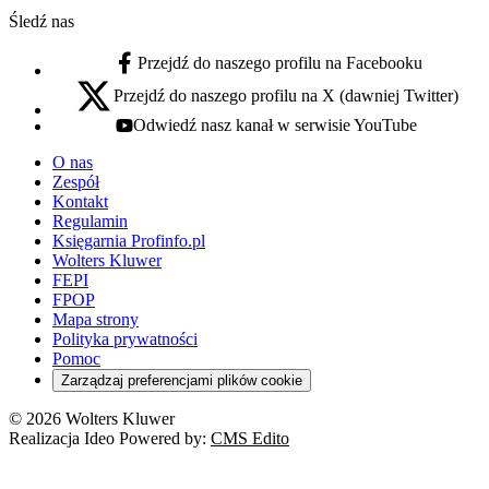
Śledź nas
Przejdź do naszego profilu na Facebooku
facebook - otwiera się w nowej karcie
Przejdź do naszego profilu na X (dawniej Twitter)
x - otwiera się w nowej karcie
Odwiedź nasz kanał w serwisie YouTube
youtube - otwiera się w nowej karcie
O nas
Zespół
Kontakt
Regulamin
Księgarnia Profinfo.pl
Wolters Kluwer
FEPI
FPOP
Mapa strony
Polityka prywatności
Pomoc
Zarządzaj preferencjami plików cookie
© 2026 Wolters Kluwer
Realizacja Ideo Powered by:
CMS Edito