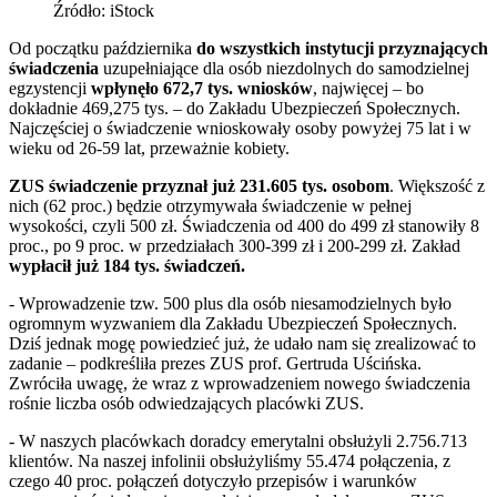
Źródło: iStock
Od początku października
do wszystkich instytucji przyznających
świadczenia
uzupełniające dla osób niezdolnych do samodzielnej
egzystencji
wpłynęło 672,7 tys. wniosków
, najwięcej – bo
dokładnie 469,275 tys. – do Zakładu Ubezpieczeń Społecznych.
Najczęściej o świadczenie wnioskowały osoby powyżej 75 lat i w
wieku od 26-59 lat, przeważnie kobiety.
ZUS świadczenie przyznał już 231.605 tys. osobom
. Większość z
nich (62 proc.) będzie otrzymywała świadczenie w pełnej
wysokości, czyli 500 zł. Świadczenia od 400 do 499 zł stanowiły 8
proc., po 9 proc. w przedziałach 300-399 zł i 200-299 zł. Zakład
wypłacił już 184 tys. świadczeń.
- Wprowadzenie tzw. 500 plus dla osób niesamodzielnych było
ogromnym wyzwaniem dla Zakładu Ubezpieczeń Społecznych.
Dziś jednak mogę powiedzieć już, że udało nam się zrealizować to
zadanie – podkreśliła prezes ZUS prof. Gertruda Uścińska.
Zwróciła uwagę, że wraz z wprowadzeniem nowego świadczenia
rośnie liczba osób odwiedzających placówki ZUS.
- W naszych placówkach doradcy emerytalni obsłużyli 2.756.713
klientów. Na naszej infolinii obsłużyliśmy 55.474 połączenia, z
czego 40 proc. połączeń dotyczyło przepisów i warunków