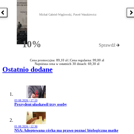
Poprzednia książka
N
Michał Gabriel-Węglowski, Paweł Waszkiewicz
10%
Sprawdź
Rabatu
Cena promocyjna: 89,10 zł |
Cena regularna: 99,00 zł
Najniższa cena w ostatnich 30 dniach: 69,30 zł
Ostatnio dodane
03.08.2026 | 17:19
Przejdź do artykułu:
Prezydent ułaskawił trzy osoby
01.08.2026 | 12:36
Przejdź do artykułu:
NSA: Adoptowana córka ma prawo poznać biologiczną matkę