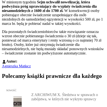
W
minionym tygodniu
Sejm uchwalił nowelizację, która
podwyższa próg uprawniający do wypłaty świadczenia dla
niesamodzielnych z 1600 zł do 1700 zł.
W konsekwencji osoby
pobierające obecnie świadczenie uzupełniające dla osób
niezdolnych do samodzielnej egzystencji w wysokości 500 zł, po 1
marca br. będą je pobierać nadal w takiej wysokości.
Dla pozostałych świadczeniobiorców takie rozwiązanie oznacza
wzrost obecnie pobieranego świadczenia o 30 zł (dzieje się tak,
ponieważ od marca emerytury i renty wzrosną o co najmniej 70 zł
brutto). Osoby, które już otrzymują świadczenie dla
niesamodzielnych, nie będą musiały składać ponownych wniosków
– świadczenie zostanie im podwyższone automatycznie.
Autor:
Agnieszka Matłacz
Polecamy książki prawnicze dla każdego
Przejdź do: Z ARCHIWUM X. Śledztwa w sprawach o zabójstwa, w 
NOWOŚĆ
Z ARCHIWUM X. Śledztwa w sprawach o
zabójstwa, w których nie wykryto sprawcy