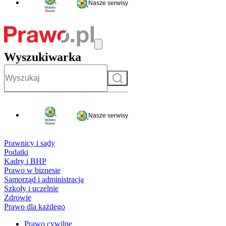
Nasze serwisy
Wyszukiwarka
Szukaj
Nasze serwisy
Prawnicy i sądy
Podatki
Kadry i BHP
Prawo w biznesie
Samorząd i administracja
Szkoły i uczelnie
Zdrowie
Prawo dla każdego
Prawo cywilne