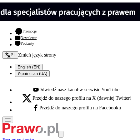
- otwiera się w nowej karcie
Promocje
Newsletter
Podcasty
Zmień język - bieżący:
Zmień język strony
PL
English (EN)
Українська (UA)
Odwiedź nasz kanał w serwisie YouTube
Youtube - otwiera się w nowej karcie
Przejdź do naszego profilu na X (dawniej Twitter)
X - otwiera się w nowej karcie
Przejdź do naszego profilu na Facebooku
Facebook - otwiera się w nowej karcie