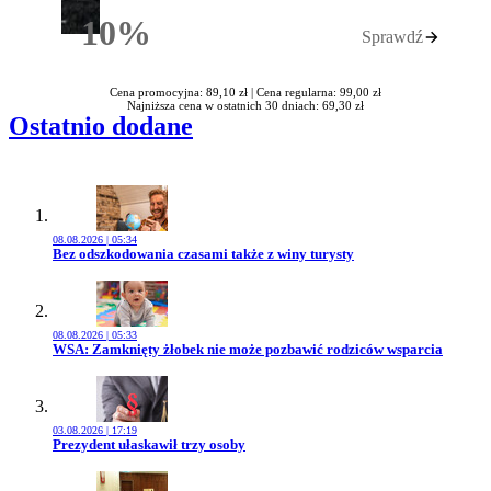
10%
Sprawdź
Rabatu
Cena promocyjna: 89,10 zł |
Cena regularna: 99,00 zł
Najniższa cena w ostatnich 30 dniach: 69,30 zł
Ostatnio dodane
08.08.2026 | 05:34
Przejdź do artykułu:
Bez odszkodowania czasami także z winy turysty
08.08.2026 | 05:33
Przejdź do artykułu:
WSA: Zamknięty żłobek nie może pozbawić rodziców wsparcia
03.08.2026 | 17:19
Przejdź do artykułu:
Prezydent ułaskawił trzy osoby