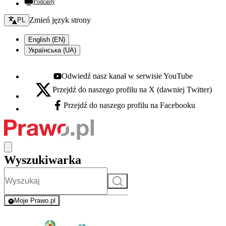
Podcasty
Zmień język - bieżący:
Zmień język strony
PL
English (EN)
Українська (UA)
Odwiedź nasz kanał w serwisie YouTube
Youtube - otwiera się w nowej karcie
Przejdź do naszego profilu na X (dawniej Twitter)
X - otwiera się w nowej karcie
Przejdź do naszego profilu na Facebooku
Facebook - otwiera się w nowej karcie
Wyszukiwarka
Szukaj
Moje Prawo.pl
- rejestracja i logowanie do serwisu