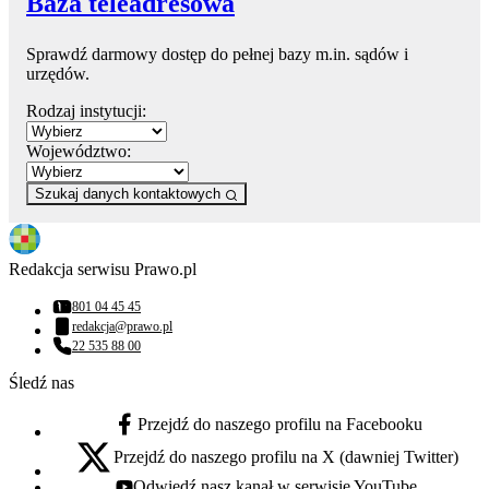
Baza teleadresowa
Sprawdź darmowy dostęp do pełnej bazy m.in. sądów i
urzędów.
Rodzaj instytucji:
Województwo:
Szukaj danych kontaktowych
Redakcja serwisu Prawo.pl
801 04 45 45
Numer telefonu:
redakcja@prawo.pl
Adres email:
22 535 88 00
Numer telefonu:
Śledź nas
Przejdź do naszego profilu na Facebooku
facebook - otwiera się w nowej karcie
Przejdź do naszego profilu na X (dawniej Twitter)
x - otwiera się w nowej karcie
Odwiedź nasz kanał w serwisie YouTube