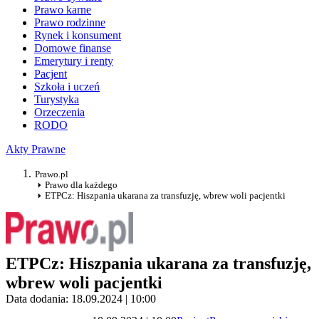
Prawo karne
Prawo rodzinne
Rynek i konsument
Domowe finanse
Emerytury i renty
Pacjent
Szkoła i uczeń
Turystyka
Orzeczenia
RODO
Akty Prawne
Prawo.pl
Prawo dla każdego
ETPCz: Hiszpania ukarana za transfuzję, wbrew woli pacjentki
ETPCz: Hiszpania ukarana za transfuzję,
wbrew woli pacjentki
Data dodania: 18.09.2024 | 10:00