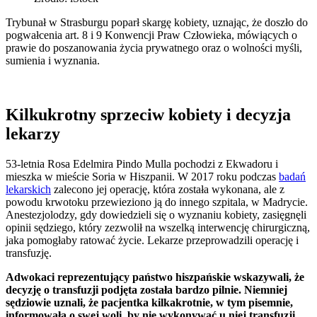
Trybunał w Strasburgu poparł skargę kobiety, uznając, że doszło do
pogwałcenia art. 8 i 9 Konwencji Praw Człowieka, mówiących o
prawie do poszanowania życia prywatnego oraz o wolności myśli,
sumienia i wyznania.
Kilkukrotny sprzeciw kobiety i decyzja
lekarzy
53-letnia Rosa Edelmira Pindo Mulla pochodzi z Ekwadoru i
mieszka w mieście Soria w Hiszpanii. W 2017 roku podczas
badań
lekarskich
zalecono jej operację, która została wykonana, ale z
powodu krwotoku przewieziono ją do innego szpitala, w Madrycie.
Anestezjolodzy, gdy dowiedzieli się o wyznaniu kobiety, zasięgnęli
opinii sędziego, który zezwolił na wszelką interwencję chirurgiczną,
jaka pomogłaby ratować życie. Lekarze przeprowadzili operację i
transfuzję.
Adwokaci reprezentujący państwo hiszpańskie wskazywali, że
decyzję o transfuzji podjęta została bardzo pilnie. Niemniej
sędziowie uznali, że pacjentka kilkakrotnie, w tym pisemnie,
informowała o swej woli, by nie wykonywać u niej transfuzji