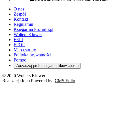
youtube - otwiera się w nowej karcie
O nas
Zespół
Kontakt
Regulamin
Księgarnia Profinfo.pl
Wolters Kluwer
FEPI
FPOP
Mapa strony
Polityka prywatności
Pomoc
Zarządzaj preferencjami plików cookie
© 2026 Wolters Kluwer
Realizacja Ideo Powered by:
CMS Edito