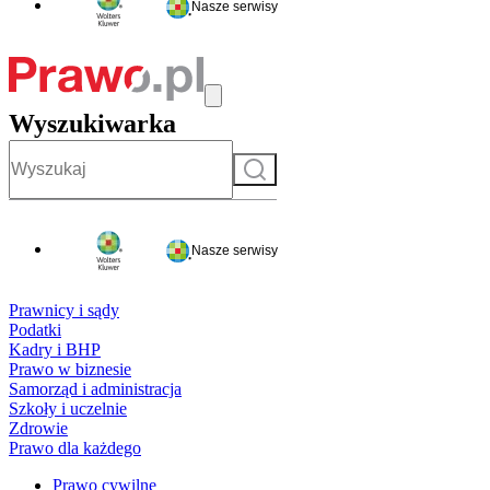
Nasze serwisy
Wyszukiwarka
Szukaj
Nasze serwisy
Prawnicy i sądy
Podatki
Kadry i BHP
Prawo w biznesie
Samorząd i administracja
Szkoły i uczelnie
Zdrowie
Prawo dla każdego
Prawo cywilne