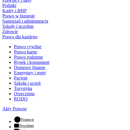
Prawnicy i sądy
Podatki
Kadry i BHP
Prawo w biznesie
Samorząd i administracja
Szkoły i uczelnie
Zdrowie
Prawo dla każdego
Prawo cywilne
Prawo karne
Prawo rodzinne
Rynek i konsument
Domowe finanse
Emerytury i renty
Pacjent
Szkoła i uczeń
Turystyka
Orzeczenia
RODO
Akty Prawne
- otwiera się w nowej karcie
Promocje
Newsletter