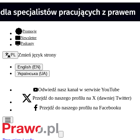
- otwiera się w nowej karcie
Promocje
Newsletter
Podcasty
Zmień język - bieżący:
Zmień język strony
PL
English (EN)
Українська (UA)
Odwiedź nasz kanał w serwisie YouTube
Youtube - otwiera się w nowej karcie
Przejdź do naszego profilu na X (dawniej Twitter)
X - otwiera się w nowej karcie
Przejdź do naszego profilu na Facebooku
Facebook - otwiera się w nowej karcie