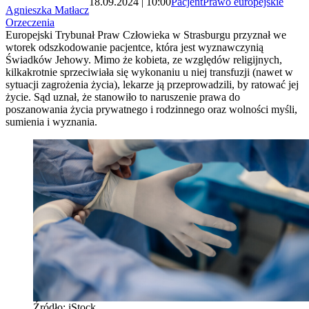
18.09.2024 | 10:00
Pacjent
Prawo europejskie
Agnieszka Matłacz
Orzeczenia
Europejski Trybunał Praw Człowieka w Strasburgu przyznał we
wtorek odszkodowanie pacjentce, która jest wyznawczynią
Świadków Jehowy. Mimo że kobieta, ze względów religijnych,
kilkakrotnie sprzeciwiała się wykonaniu u niej transfuzji (nawet w
sytuacji zagrożenia życia), lekarze ją przeprowadzili, by ratować jej
życie. Sąd uznał, że stanowiło to naruszenie prawa do
poszanowania życia prywatnego i rodzinnego oraz wolności myśli,
sumienia i wyznania.
Źródło: iStock