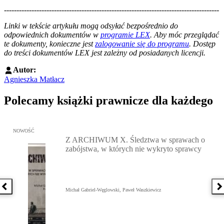
--------------------------------------------------------------------------------------
--------------------------------------------------------
Linki w tekście artykułu mogą odsyłać bezpośrednio do
odpowiednich dokumentów w
programie LEX
. Aby móc przeglądać
te dokumenty, konieczne jest
zalogowanie się do programu
. Dostęp
do treści dokumentów LEX jest zależny od posiadanych licencji.
Autor:
Agnieszka Matłacz
Polecamy książki prawnicze dla każdego
Przejdź do: Z ARCHIWUM X. Śledztwa w sprawach o zabójstwa, w 
NOWOŚĆ
Z ARCHIWUM X. Śledztwa w sprawach o
zabójstwa, w których nie wykryto sprawcy
Poprzednia książka
N
Michał Gabriel-Węglowski, Paweł Waszkiewicz