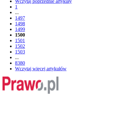
Wczytaj poprzednie artykuły
1
...
1497
1498
1499
1500
1501
1502
1503
...
8380
Wczytaj więcej artykułów