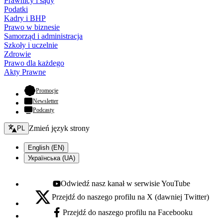
Prawnicy i sądy
Podatki
Kadry i BHP
Prawo w biznesie
Samorząd i administracja
Szkoły i uczelnie
Zdrowie
Prawo dla każdego
Akty Prawne
- otwiera się w nowej karcie
Promocje
Newsletter
Podcasty
Zmień język - bieżący:
Zmień język strony
PL
English (EN)
Українська (UA)
Odwiedź nasz kanał w serwisie YouTube
Youtube - otwiera się w nowej karcie
Przejdź do naszego profilu na X (dawniej Twitter)
X - otwiera się w nowej karcie
Przejdź do naszego profilu na Facebooku
Facebook - otwiera się w nowej karcie