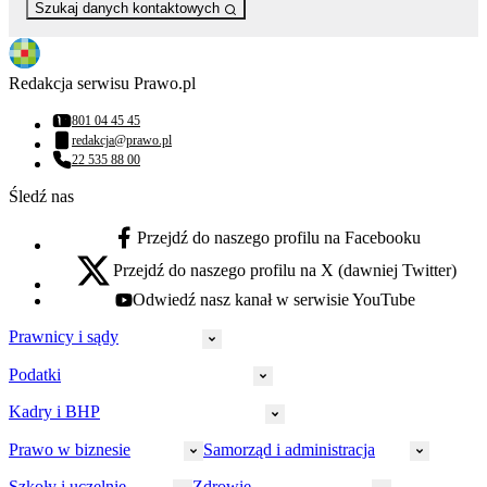
Szukaj danych kontaktowych
Redakcja serwisu Prawo.pl
801 04 45 45
Numer telefonu:
redakcja@prawo.pl
Adres email:
22 535 88 00
Numer telefonu:
Śledź nas
Przejdź do naszego profilu na Facebooku
facebook - otwiera się w nowej karcie
Przejdź do naszego profilu na X (dawniej Twitter)
x - otwiera się w nowej karcie
Odwiedź nasz kanał w serwisie YouTube
youtube - otwiera się w nowej karcie
Prawnicy i sądy
Podatki
Wymiar sprawiedliwości
Prawnicy
Kadry i BHP
PIT
Prokuratura
CIT
Prawo w biznesie
Samorząd i administracja
Policja
Prawo pracy
VAT
Rynek
HR
Szkoły i uczelnie
Zdrowie