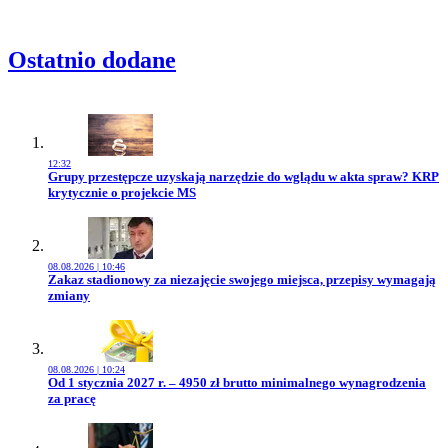
Ostatnio dodane
12:32
Przejdź do artykułu:
Grupy przestępcze uzyskają narzędzie do wglądu w akta spraw? KRP
krytycznie o projekcie MS
08.08.2026 | 10:46
Przejdź do artykułu:
Zakaz stadionowy za niezajęcie swojego miejsca, przepisy wymagają
zmiany
08.08.2026 | 10:24
Przejdź do artykułu:
Od 1 stycznia 2027 r. – 4950 zł brutto minimalnego wynagrodzenia
za pracę