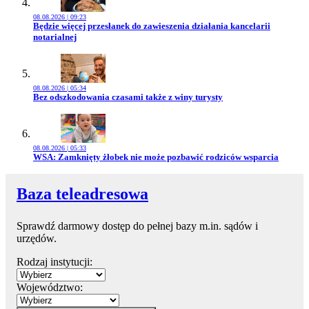
08.08.2026 | 09:23
Przejdź do artykułu:
Będzie więcej przesłanek do zawieszenia działania kancelarii
notarialnej
08.08.2026 | 05:34
Przejdź do artykułu:
Bez odszkodowania czasami także z winy turysty
08.08.2026 | 05:33
Przejdź do artykułu:
WSA: Zamknięty żłobek nie może pozbawić rodziców wsparcia
Baza teleadresowa
Sprawdź darmowy dostęp do pełnej bazy m.in. sądów i
urzędów.
Rodzaj instytucji:
Województwo: