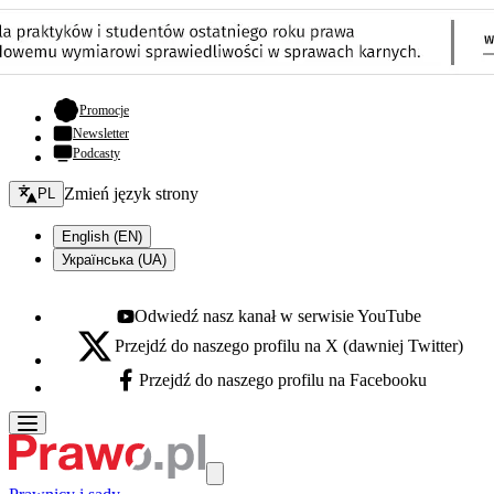
- otwiera się w nowej karcie
Promocje
Newsletter
Podcasty
Zmień język - bieżący:
Zmień język strony
PL
English (EN)
Українська (UA)
Odwiedź nasz kanał w serwisie YouTube
Youtube - otwiera się w nowej karcie
Przejdź do naszego profilu na X (dawniej Twitter)
X - otwiera się w nowej karcie
Przejdź do naszego profilu na Facebooku
Facebook - otwiera się w nowej karcie