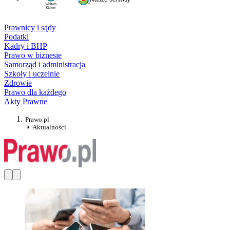
Prawnicy i sądy
Podatki
Kadry i BHP
Prawo w biznesie
Samorząd i administracja
Szkoły i uczelnie
Zdrowie
Prawo dla każdego
Akty Prawne
Prawo.pl
Aktualności