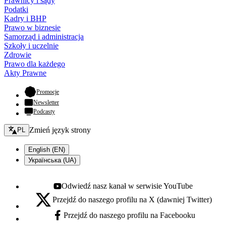
Prawnicy i sądy
Podatki
Kadry i BHP
Prawo w biznesie
Samorząd i administracja
Szkoły i uczelnie
Zdrowie
Prawo dla każdego
Akty Prawne
- otwiera się w nowej karcie
Promocje
Newsletter
Podcasty
Zmień język - bieżący:
Zmień język strony
PL
English (EN)
Українська (UA)
Odwiedź nasz kanał w serwisie YouTube
Youtube - otwiera się w nowej karcie
Przejdź do naszego profilu na X (dawniej Twitter)
X - otwiera się w nowej karcie
Przejdź do naszego profilu na Facebooku
Facebook - otwiera się w nowej karcie