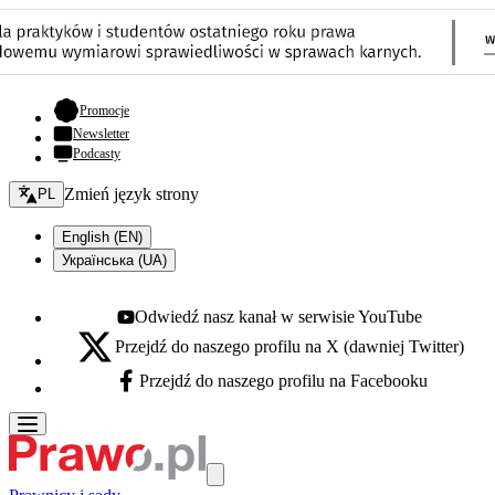
- otwiera się w nowej karcie
Promocje
Newsletter
Podcasty
Zmień język - bieżący:
Zmień język strony
PL
English (EN)
Українська (UA)
Odwiedź nasz kanał w serwisie YouTube
Youtube - otwiera się w nowej karcie
Przejdź do naszego profilu na X (dawniej Twitter)
X - otwiera się w nowej karcie
Przejdź do naszego profilu na Facebooku
Facebook - otwiera się w nowej karcie