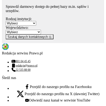
Sprawdź darmowy dostęp do pełnej bazy m.in. sądów i
urzędów.
Rodzaj instytucji:
Województwo:
Szukaj danych kontaktowych
Redakcja serwisu Prawo.pl
801 04 45 45
Numer telefonu:
redakcja@prawo.pl
Adres email:
22 535 88 00
Numer telefonu:
Śledź nas
Przejdź do naszego profilu na Facebooku
facebook - otwiera się w nowej karcie
Przejdź do naszego profilu na X (dawniej Twitter)
x - otwiera się w nowej karcie
Odwiedź nasz kanał w serwisie YouTube
youtube - otwiera się w nowej karcie