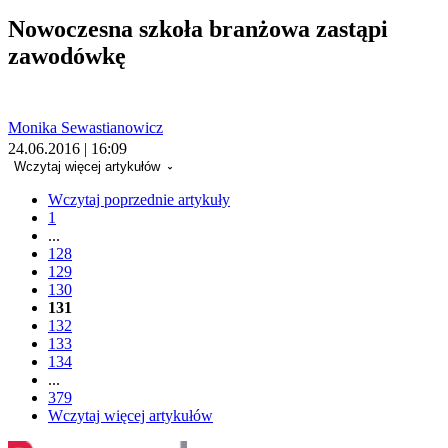
Nowoczesna szkoła branżowa zastąpi
zawodówkę
Monika Sewastianowicz
24.06.2016 | 16:09
Wczytaj więcej artykułów
Wczytaj poprzednie artykuły
1
...
128
129
130
131
132
133
134
...
379
Wczytaj więcej artykułów