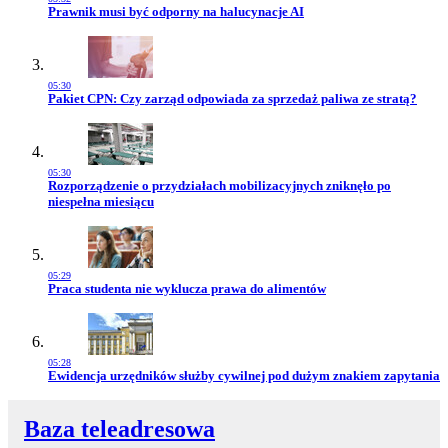
Przejdź do artykułu:
Prawnik musi być odporny na halucynacje AI
05:30
Przejdź do artykułu:
Pakiet CPN: Czy zarząd odpowiada za sprzedaż paliwa ze stratą?
05:30
Przejdź do artykułu:
Rozporządzenie o przydziałach mobilizacyjnych zniknęło po
niespełna miesiącu
05:29
Przejdź do artykułu:
Praca studenta nie wyklucza prawa do alimentów
05:28
Przejdź do artykułu:
Ewidencja urzędników służby cywilnej pod dużym znakiem zapytania
Baza teleadresowa