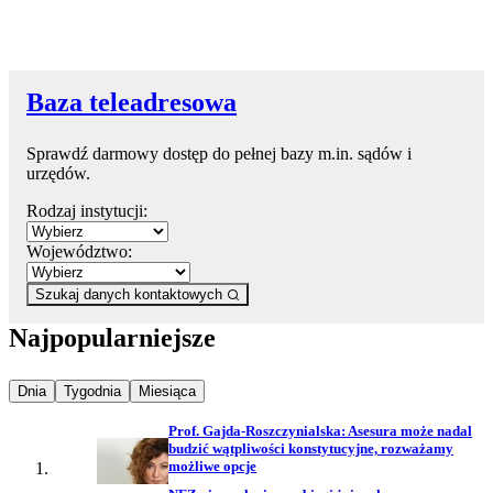
Baza teleadresowa
Sprawdź darmowy dostęp do pełnej bazy m.in. sądów i
urzędów.
Rodzaj instytucji:
Województwo:
Szukaj danych kontaktowych
Najpopularniejsze
Najpopularniejsze wiadomości z
Najpopularniejsze wiadomości z
Najpopularniejsze wiadomości z
Dnia
Tygodnia
Miesiąca
Prof. Gajda-Roszczynialska: Asesura może nadal
budzić wątpliwości konstytucyjne, rozważamy
możliwe opcje