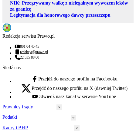
NIK: Przegrywamy walkę z nielegalnym wywozem leków
za granicę
Legitymacja dla honorowego dawcy przeszczepu
Redakcja serwisu Prawo.pl
801 04 45 45
Numer telefonu:
redakcja@prawo.pl
Adres email:
22 535 88 00
Numer telefonu:
Śledź nas
Przejdź do naszego profilu na Facebooku
facebook - otwiera się w nowej karcie
Przejdź do naszego profilu na X (dawniej Twitter)
x - otwiera się w nowej karcie
Odwiedź nasz kanał w serwisie YouTube
youtube - otwiera się w nowej karcie
Prawnicy i sądy
Podatki
Wymiar sprawiedliwości
Prawnicy
Kadry i BHP
PIT
Prokuratura