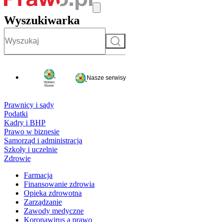
Wyszukiwarka
Szukaj
Nasze serwisy
Prawnicy i sądy
Podatki
Kadry i BHP
Prawo w biznesie
Samorząd i administracja
Szkoły i uczelnie
Zdrowie
Farmacja
Finansowanie zdrowia
Opieka zdrowotna
Zarządzanie
Zawody medyczne
Koronawirus a prawo