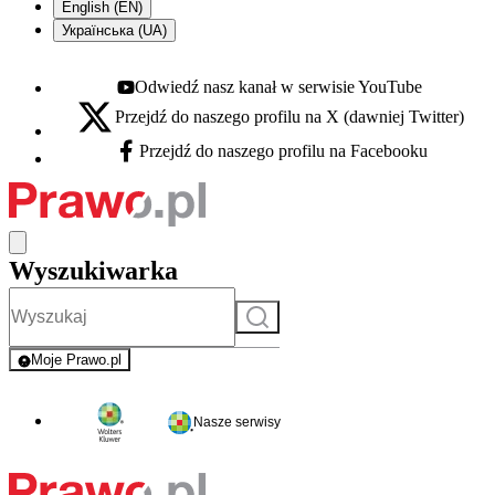
English (EN)
Українська (UA)
Odwiedź nasz kanał w serwisie YouTube
Youtube - otwiera się w nowej karcie
Przejdź do naszego profilu na X (dawniej Twitter)
X - otwiera się w nowej karcie
Przejdź do naszego profilu na Facebooku
Facebook - otwiera się w nowej karcie
Wyszukiwarka
Szukaj
Moje Prawo.pl
- rejestracja i logowanie do serwisu
Nasze serwisy