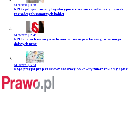
04.08.2026 | 18:35
Przejdź do artykułu:
RPO apeluje o zmiany legislacyjne w sprawie zarodków z komórek
rozrodczych samotnych kobiet
04.08.2026 | 17:48
Przejdź do artykułu:
RPO o noweli ustawy o ochronie zdrowia psychicznego – wymaga
dalszych prac
04.08.2026 | 14:51
Przejdź do artykułu:
Rząd przyjął projekt ustawy znoszący całkowity zakaz reklamy aptek