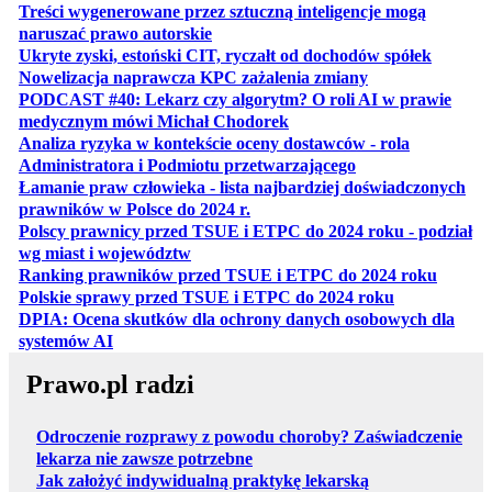
Treści wygenerowane przez sztuczną inteligencje mogą
otwiera się w nowej karcie
naruszać prawo autorskie
otwiera 
Ukryte zyski, estoński CIT, ryczałt od dochodów spółek
otwiera się w no
Nowelizacja naprawcza KPC zażalenia zmiany
PODCAST #40: Lekarz czy algorytm? O roli AI w prawie
otwiera się w nowej karcie
medycznym mówi Michał Chodorek
Analiza ryzyka w kontekście oceny dostawców - rola
otwiera się w nowe
Administratora i Podmiotu przetwarzającego
Łamanie praw człowieka - lista najbardziej doświadczonych
otwiera się w nowej karcie
prawników w Polsce do 2024 r.
Polscy prawnicy przed TSUE i ETPC do 2024 roku - podział
otwiera się w nowej karcie
wg miast i województw
otwiera
Ranking prawników przed TSUE i ETPC do 2024 roku
otwiera się w
Polskie sprawy przed TSUE i ETPC do 2024 roku
DPIA: Ocena skutków dla ochrony danych osobowych dla
otwiera się w nowej karcie
systemów AI
Prawo.pl radzi
Odroczenie rozprawy z powodu choroby? Zaświadczenie
lekarza nie zawsze potrzebne
Jak założyć indywidualną praktykę lekarską