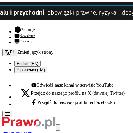
- otwiera się w nowej karcie
Promocje
Newsletter
Podcasty
Zmień język - bieżący:
Zmień język strony
PL
English (EN)
Українська (UA)
Odwiedź nasz kanał w serwisie YouTube
Youtube - otwiera się w nowej karcie
Przejdź do naszego profilu na X (dawniej Twitter)
X - otwiera się w nowej karcie
Przejdź do naszego profilu na Facebooku
Facebook - otwiera się w nowej karcie