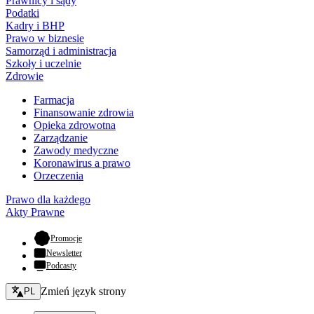
Prawnicy i sądy
Podatki
Kadry i BHP
Prawo w biznesie
Samorząd i administracja
Szkoły i uczelnie
Zdrowie
Farmacja
Finansowanie zdrowia
Opieka zdrowotna
Zarządzanie
Zawody medyczne
Koronawirus a prawo
Orzeczenia
Prawo dla każdego
Akty Prawne
- otwiera się w nowej karcie
Promocje
Newsletter
Podcasty
Zmień język - bieżący:
Zmień język strony
PL