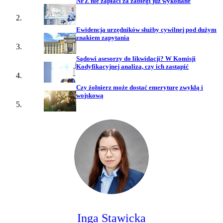
NFZ nie zapłaci za zabiegi już wykonane
Ewidencja urzędników służby cywilnej pod dużym
znakiem zapytania
Sądowi asesorzy do likwidacji? W Komisji
Kodyfikacyjnej analiza, czy ich zastąpić
Czy żołnierz może dostać emeryturę zwykłą i
wojskową
Inga Stawicka