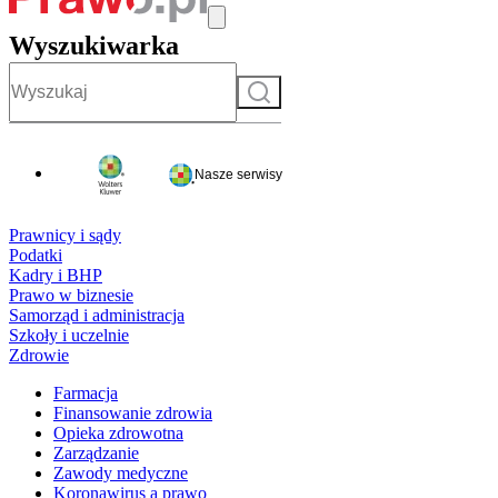
Wyszukiwarka
Szukaj
Nasze serwisy
Prawnicy i sądy
Podatki
Kadry i BHP
Prawo w biznesie
Samorząd i administracja
Szkoły i uczelnie
Zdrowie
Farmacja
Finansowanie zdrowia
Opieka zdrowotna
Zarządzanie
Zawody medyczne
Koronawirus a prawo