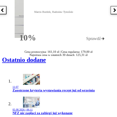
Poprzednia książka
N
Marcin Burdzik, Radosław Tymiński
10%
Sprawdź
Rabatu
Cena promocyjna: 161,10 zł |
Cena regularna: 179,00 zł
Najniższa cena w ostatnich 30 dniach: 125,31 zł
Ostatnio dodane
11:07
Przejdź do artykułu:
Zaostrzone kryteria wystawiania recept już od września
05.08.2026 | 06:11
Przejdź do artykułu:
NFZ nie zapłaci za zabiegi już wykonane