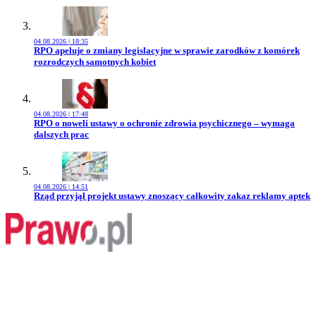
04.08.2026 | 18:35
Przejdź do artykułu:
RPO apeluje o zmiany legislacyjne w sprawie zarodków z komórek
rozrodczych samotnych kobiet
04.08.2026 | 17:48
Przejdź do artykułu:
RPO o noweli ustawy o ochronie zdrowia psychicznego – wymaga
dalszych prac
04.08.2026 | 14:51
Przejdź do artykułu:
Rząd przyjął projekt ustawy znoszący całkowity zakaz reklamy aptek