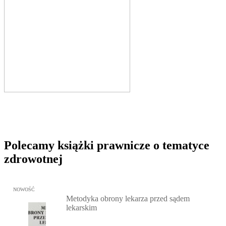
Polecamy książki prawnicze o tematyce
zdrowotnej
Przejdź do: Metodyka obrony lekarza przed sądem lekarskim, Marc
NOWOŚĆ
Metodyka obrony lekarza przed sądem
lekarskim