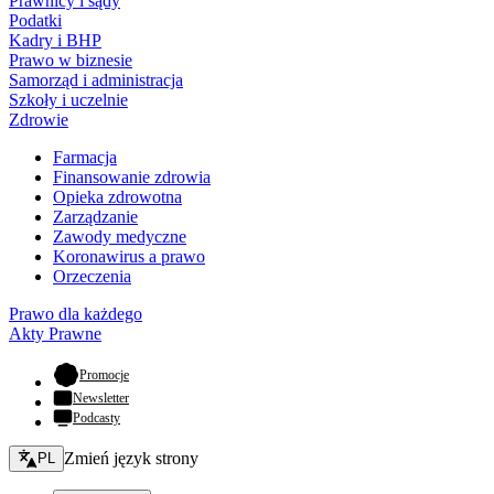
Prawnicy i sądy
Podatki
Kadry i BHP
Prawo w biznesie
Samorząd i administracja
Szkoły i uczelnie
Zdrowie
Farmacja
Finansowanie zdrowia
Opieka zdrowotna
Zarządzanie
Zawody medyczne
Koronawirus a prawo
Orzeczenia
Prawo dla każdego
Akty Prawne
- otwiera się w nowej karcie
Promocje
Newsletter
Podcasty
Zmień język - bieżący:
Zmień język strony
PL