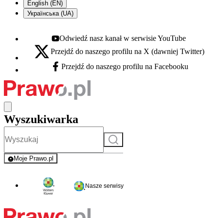
English (EN)
Українська (UA)
Odwiedź nasz kanał w serwisie YouTube
Youtube - otwiera się w nowej karcie
Przejdź do naszego profilu na X (dawniej Twitter)
X - otwiera się w nowej karcie
Przejdź do naszego profilu na Facebooku
Facebook - otwiera się w nowej karcie
Wyszukiwarka
Szukaj
Moje Prawo.pl
- rejestracja i logowanie do serwisu
Nasze serwisy