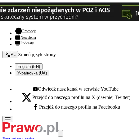
- otwiera się w nowej karcie
Promocje
Newsletter
Podcasty
Zmień język - bieżący:
Zmień język strony
PL
English (EN)
Українська (UA)
Odwiedź nasz kanał w serwisie YouTube
Youtube - otwiera się w nowej karcie
Przejdź do naszego profilu na X (dawniej Twitter)
X - otwiera się w nowej karcie
Przejdź do naszego profilu na Facebooku
Facebook - otwiera się w nowej karcie