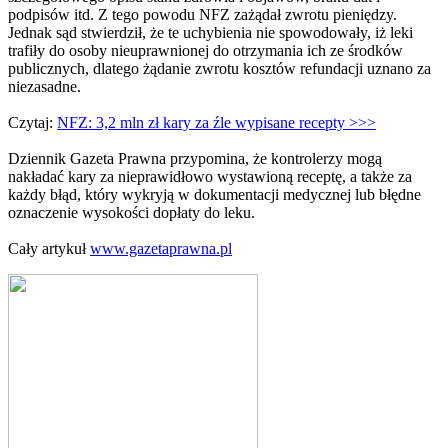
podpisów itd. Z tego powodu NFZ zażądał zwrotu pieniędzy.
Jednak sąd stwierdził, że te uchybienia nie spowodowały, iż leki
trafiły do osoby nieuprawnionej do otrzymania ich ze środków
publicznych, dlatego żądanie zwrotu kosztów refundacji uznano za
niezasadne.
Czytaj:
NFZ: 3,2 mln zł kary za źle wypisane recepty >>>
Dziennik Gazeta Prawna przypomina, że kontrolerzy mogą
nakładać kary za nieprawidłowo wystawioną receptę, a także za
każdy błąd, który wykryją w dokumentacji medycznej lub błędne
oznaczenie wysokości dopłaty do leku.
Cały artykuł
www.gazetaprawna.pl