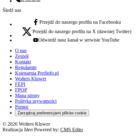
Numer telefonu:
Śledź nas
Przejdź do naszego profilu na Facebooku
facebook - otwiera się w nowej karcie
Przejdź do naszego profilu na X (dawniej Twitter)
x - otwiera się w nowej karcie
Odwiedź nasz kanał w serwisie YouTube
youtube - otwiera się w nowej karcie
O nas
Zespół
Kontakt
Regulamin
Księgarnia Profinfo.pl
Wolters Kluwer
FEPI
FPOP
Mapa strony
Polityka prywatności
Pomoc
Zarządzaj preferencjami plików cookie
© 2026 Wolters Kluwer
Realizacja Ideo Powered by:
CMS Edito