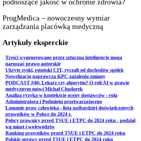
podnoszące jakość w ochronie zdrowia?
ProgMedica – nowoczesny wymiar
zarządzania placówką medyczną
Artykuły eksperckie
Treści wygenerowane przez sztuczną inteligencje mogą
otwiera się w nowej karcie
naruszać prawo autorskie
otwiera 
Ukryte zyski, estoński CIT, ryczałt od dochodów spółek
otwiera się w no
Nowelizacja naprawcza KPC zażalenia zmiany
PODCAST #40: Lekarz czy algorytm? O roli AI w prawie
otwiera się w nowej karcie
medycznym mówi Michał Chodorek
Analiza ryzyka w kontekście oceny dostawców - rola
otwiera się w nowe
Administratora i Podmiotu przetwarzającego
Łamanie praw człowieka - lista najbardziej doświadczonych
otwiera się w nowej karcie
prawników w Polsce do 2024 r.
Polscy prawnicy przed TSUE i ETPC do 2024 roku - podział
otwiera się w nowej karcie
wg miast i województw
otwiera
Ranking prawników przed TSUE i ETPC do 2024 roku
otwiera się w
Polskie sprawy przed TSUE i ETPC do 2024 roku