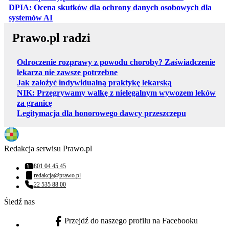
DPIA: Ocena skutków dla ochrony danych osobowych dla
otwiera się w nowej karcie
systemów AI
Prawo.pl radzi
Odroczenie rozprawy z powodu choroby? Zaświadczenie
lekarza nie zawsze potrzebne
Jak założyć indywidualną praktykę lekarską
NIK: Przegrywamy walkę z nielegalnym wywozem leków
za granicę
Legitymacja dla honorowego dawcy przeszczepu
Redakcja serwisu Prawo.pl
801 04 45 45
Numer telefonu:
redakcja@prawo.pl
Adres email:
22 535 88 00
Numer telefonu:
Śledź nas
Przejdź do naszego profilu na Facebooku
facebook - otwiera się w nowej karcie