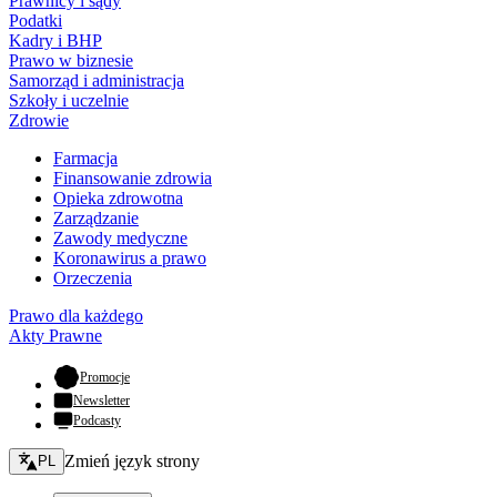
Prawnicy i sądy
Podatki
Kadry i BHP
Prawo w biznesie
Samorząd i administracja
Szkoły i uczelnie
Zdrowie
Farmacja
Finansowanie zdrowia
Opieka zdrowotna
Zarządzanie
Zawody medyczne
Koronawirus a prawo
Orzeczenia
Prawo dla każdego
Akty Prawne
- otwiera się w nowej karcie
Promocje
Newsletter
Podcasty
Zmień język - bieżący:
Zmień język strony
PL