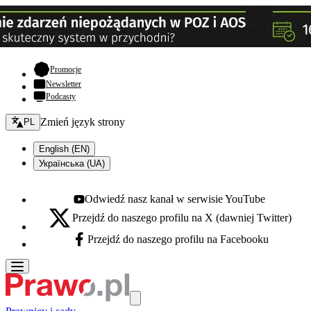
- otwiera się w nowej karcie
Promocje
Newsletter
Podcasty
Zmień język - bieżący:
Zmień język strony
PL
English (EN)
Українська (UA)
Odwiedź nasz kanał w serwisie YouTube
Youtube - otwiera się w nowej karcie
Przejdź do naszego profilu na X (dawniej Twitter)
X - otwiera się w nowej karcie
Przejdź do naszego profilu na Facebooku
Facebook - otwiera się w nowej karcie