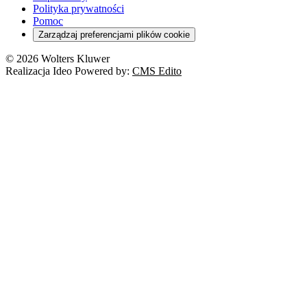
Orzeczenia
Polityka prywatności
Deregulacja
RODO
Pomoc
Cyberbezpieczeństwo
Zarządzaj preferencjami plików cookie
Franczyza
Nowe technologie
© 2026 Wolters Kluwer
Prawo autorskie
Realizacja Ideo Powered by:
CMS Edito