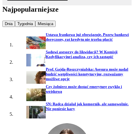
Najpopularniejsze
Najpopularniejsze wiadomości z
Najpopularniejsze wiadomości z
Najpopularniejsze wiadomości z
Dnia
Tygodnia
Miesiąca
Ustawa frankowa już obowiązuje. Pozew bankowi
doręczony, rat kredytu nie trzeba płacić
Sądowi asesorzy do likwidacji? W Komisji
Kodyfikacyjnej analiza, czy ich zastąpić
Prof. Gajda-Roszczynialska: Asesura może nadal
budzić wątpliwości konstytucyjne, rozważamy
możliwe opcje
Czy żołnierz może dostać emeryturę zwykłą i
wojskową
SN: Radca działał jak komornik, ale samowolnie.
Nie poniesie kary