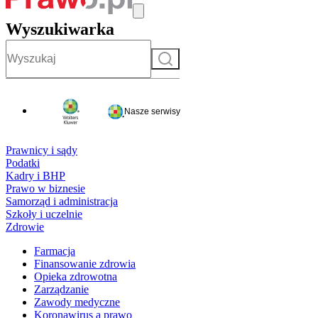
Wyszukiwarka
Szukaj
Nasze serwisy
Prawnicy i sądy
Podatki
Kadry i BHP
Prawo w biznesie
Samorząd i administracja
Szkoły i uczelnie
Zdrowie
Farmacja
Finansowanie zdrowia
Opieka zdrowotna
Zarządzanie
Zawody medyczne
Koronawirus a prawo