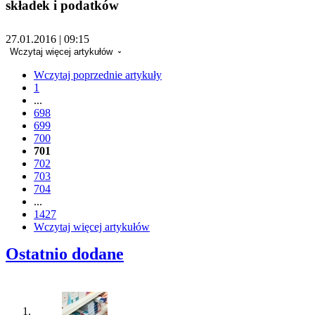
składek i podatków
27.01.2016 | 09:15
Wczytaj więcej artykułów
Wczytaj poprzednie artykuły
1
...
698
699
700
701
702
703
704
...
1427
Wczytaj więcej artykułów
Ostatnio dodane