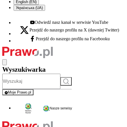
English (EN)
Українська (UA)
Odwiedź nasz kanał w serwisie YouTube
Youtube - otwiera się w nowej karcie
Przejdź do naszego profilu na X (dawniej Twitter)
X - otwiera się w nowej karcie
Przejdź do naszego profilu na Facebooku
Facebook - otwiera się w nowej karcie
Wyszukiwarka
Szukaj
Moje Prawo.pl
- rejestracja i logowanie do serwisu
Nasze serwisy