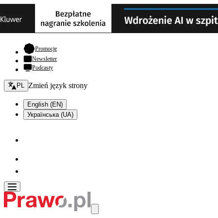
- otwiera się w nowej karcie
Promocje
Newsletter
Podcasty
Zmień język - bieżący:
Zmień język strony
PL
English (EN)
Українська (UA)