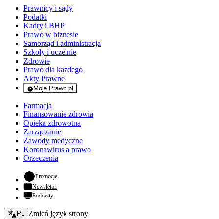
Prawnicy i sądy
Podatki
Kadry i BHP
Prawo w biznesie
Samorząd i administracja
Szkoły i uczelnie
Zdrowie
Prawo dla każdego
Akty Prawne
Moje Prawo.pl
- rejestracja i logowanie do serwisu
Farmacja
Finansowanie zdrowia
Opieka zdrowotna
Zarządzanie
Zawody medyczne
Koronawirus a prawo
Orzeczenia
- otwiera się w nowej karcie
Promocje
Newsletter
Podcasty
Zmień język - bieżący:
Zmień język strony
PL