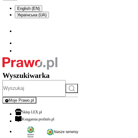
English (EN)
Українська (UA)
Wyszukiwarka
Szukaj
Moje Prawo.pl
- rejestracja i logowanie do serwisu
otwiera się w nowej karcie
Sklep LEX.pl
otwiera się w nowej karcie
Księgarnia profinfo.pl
Nasze serwisy