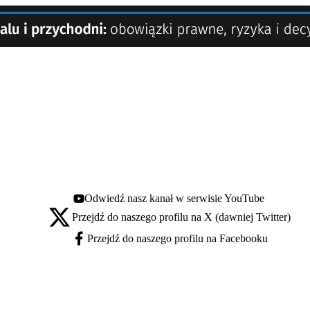
Odwiedź nasz kanał w serwisie YouTube
Youtube - otwiera się w nowej karcie
Przejdź do naszego profilu na X (dawniej Twitter)
X - otwiera się w nowej karcie
Przejdź do naszego profilu na Facebooku
Facebook - otwiera się w nowej karcie