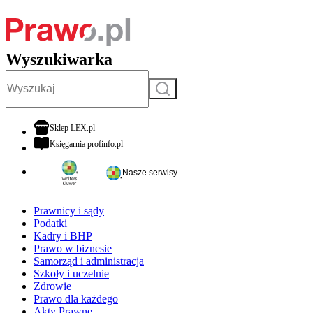
Wyszukiwarka
Szukaj
otwiera się w nowej karcie
Sklep LEX.pl
otwiera się w nowej karcie
Księgarnia profinfo.pl
Nasze serwisy
Prawnicy i sądy
Podatki
Kadry i BHP
Prawo w biznesie
Samorząd i administracja
Szkoły i uczelnie
Zdrowie
Prawo dla każdego
Akty Prawne