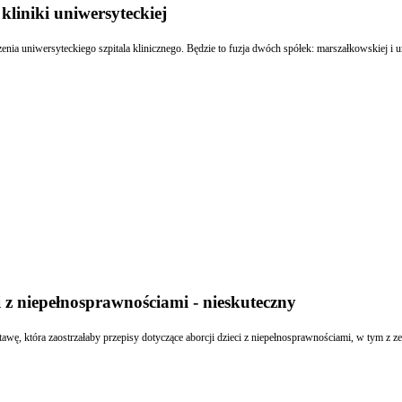
kliniki uniwersyteckiej
zenia uniwersyteckiego szpitala klinicznego. Będzie to fuzja dwóch spółek: marszałkowskiej i 
z niepełnosprawnościami - nieskuteczny
tawę, która zaostrzałaby przepisy dotyczące aborcji dzieci z niepełnosprawnościami, w tym z