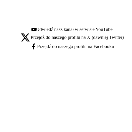
Odwiedź nasz kanał w serwisie YouTube
Youtube - otwiera się w nowej karcie
Przejdź do naszego profilu na X (dawniej Twitter)
X - otwiera się w nowej karcie
Przejdź do naszego profilu na Facebooku
Facebook - otwiera się w nowej karcie