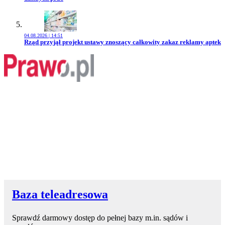
04.08.2026 | 14:51
Przejdź do artykułu:
Rząd przyjął projekt ustawy znoszący całkowity zakaz reklamy aptek
Baza teleadresowa
Sprawdź darmowy dostęp do pełnej bazy m.in. sądów i