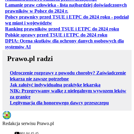
Łamanie praw człowieka - lista najbardziej doświadczonych
otwiera się w nowej karcie
prawników w Polsce do 2024 r.
Polscy prawnicy przed TSUE i ETPC do 2024 roku - podział
otwiera się w nowej karcie
wg miast i województw
otwiera
Ranking prawników przed TSUE i ETPC do 2024 roku
otwiera się w
Polskie sprawy przed TSUE i ETPC do 2024 roku
DPIA: Ocena skutków dla ochrony danych osobowych dla
otwiera się w nowej karcie
systemów AI
Prawo.pl radzi
Odroczenie rozprawy z powodu choroby? Zaświadczenie
lekarza nie zawsze potrzebne
Jak założyć indywidualną praktykę lekarską
NIK: Przegrywamy walkę z nielegalnym wywozem leków
za granicę
Legitymacja dla honorowego dawcy przeszczepu
Redakcja serwisu Prawo.pl
801 04 45 45