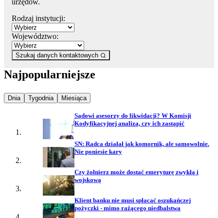
urzędów.
Rodzaj instytucji:
Województwo:
Szukaj danych kontaktowych
Najpopularniejsze
Najpopularniejsze wiadomości z
Najpopularniejsze wiadomości z
Najpopularniejsze wiadomości z
Dnia
Tygodnia
Miesiąca
Sądowi asesorzy do likwidacji? W Komisji
Kodyfikacyjnej analiza, czy ich zastąpić
SN: Radca działał jak komornik, ale samowolnie.
Nie poniesie kary
Czy żołnierz może dostać emeryturę zwykłą i
wojskową
Klient banku nie musi spłacać oszukańczej
pożyczki - mimo rażącego niedbalstwa