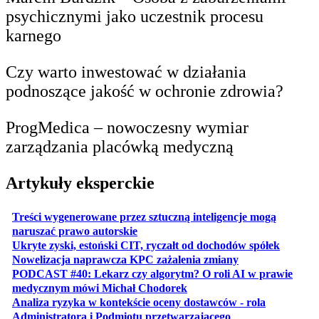
psychicznymi jako uczestnik procesu
karnego
Czy warto inwestować w działania
podnoszące jakość w ochronie zdrowia?
ProgMedica – nowoczesny wymiar
zarządzania placówką medyczną
Artykuły eksperckie
Treści wygenerowane przez sztuczną inteligencje mogą
otwiera się w nowej karcie
naruszać prawo autorskie
otwiera 
Ukryte zyski, estoński CIT, ryczałt od dochodów spółek
otwiera się w no
Nowelizacja naprawcza KPC zażalenia zmiany
PODCAST #40: Lekarz czy algorytm? O roli AI w prawie
otwiera się w nowej karcie
medycznym mówi Michał Chodorek
Analiza ryzyka w kontekście oceny dostawców - rola
otwiera się w nowe
Administratora i Podmiotu przetwarzającego