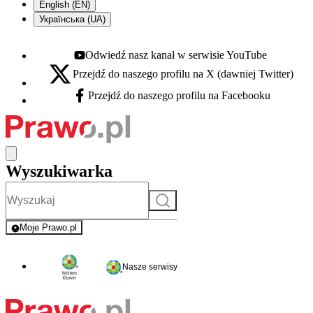
English (EN)
Українська (UA)
Odwiedź nasz kanał w serwisie YouTube
Youtube - otwiera się w nowej karcie
Przejdź do naszego profilu na X (dawniej Twitter)
X - otwiera się w nowej karcie
Przejdź do naszego profilu na Facebooku
Facebook - otwiera się w nowej karcie
Wyszukiwarka
Szukaj
Moje Prawo.pl
- rejestracja i logowanie do serwisu
Nasze serwisy