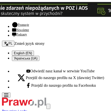
- otwiera się w nowej karcie
Promocje
Newsletter
Podcasty
Zmień język - bieżący:
Zmień język strony
PL
English (EN)
Українська (UA)
Odwiedź nasz kanał w serwisie YouTube
Youtube - otwiera się w nowej karcie
Przejdź do naszego profilu na X (dawniej Twitter)
X - otwiera się w nowej karcie
Przejdź do naszego profilu na Facebooku
Facebook - otwiera się w nowej karcie