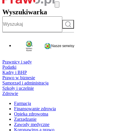
Wyszukiwarka
Szukaj
Nasze serwisy
Prawnicy i sądy
Podatki
Kadry i BHP
Prawo w biznesie
Samorząd i administracja
Szkoły i uczelnie
Zdrowie
Farmacja
Finansowanie zdrowia
Opieka zdrowotna
Zarządzanie
Zawody medyczne
Koronawirus a prawo