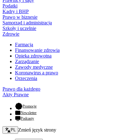
Prawnicy i sądy
Podatki
Kadry i BHP
Prawo w biznesie
Samorząd i administracja
Szkoły i uczelnie
Zdrowie
Farmacja
Finansowanie zdrowia
Opieka zdrowotna
Zarządzanie
Zawody medyczne
Koronawirus a prawo
Orzeczenia
Prawo dla każdego
Akty Prawne
- otwiera się w nowej karcie
Promocje
Newsletter
Podcasty
Zmień język - bieżący:
Zmień język strony
PL