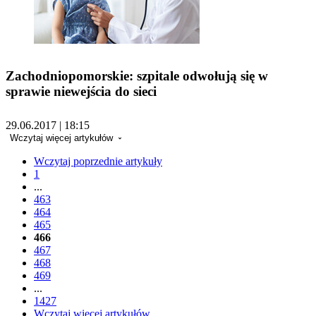
Zachodniopomorskie: szpitale odwołują się w
sprawie niewejścia do sieci
29.06.2017 | 18:15
Wczytaj więcej artykułów
Wczytaj poprzednie artykuły
1
...
463
464
465
466
467
468
469
...
1427
Wczytaj więcej artykułów