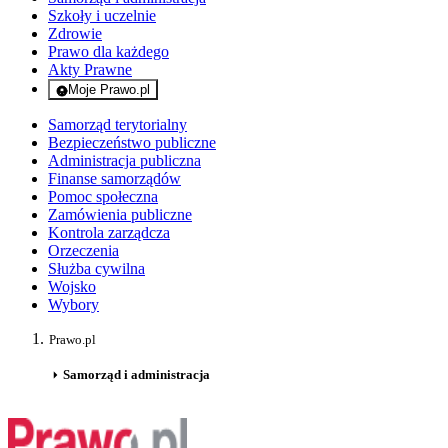
Szkoły i uczelnie
Zdrowie
Prawo dla każdego
Akty Prawne
Moje Prawo.pl
- rejestracja i logowanie do serwisu
Samorząd terytorialny
Bezpieczeństwo publiczne
Administracja publiczna
Finanse samorządów
Pomoc społeczna
Zamówienia publiczne
Kontrola zarządcza
Orzeczenia
Służba cywilna
Wojsko
Wybory
Prawo.pl
Samorząd i administracja