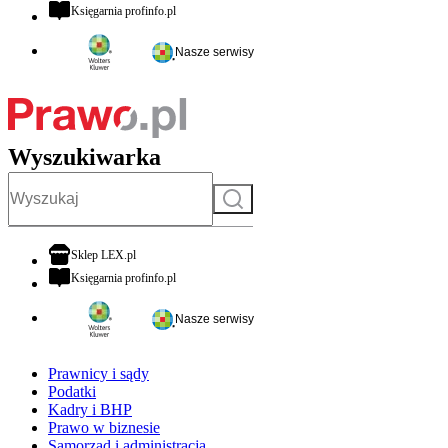
otwiera się w nowej karcie
Księgarnia profinfo.pl
Nasze serwisy
Wyszukiwarka
Szukaj
otwiera się w nowej karcie
Sklep LEX.pl
otwiera się w nowej karcie
Księgarnia profinfo.pl
Nasze serwisy
Prawnicy i sądy
Podatki
Kadry i BHP
Prawo w biznesie
Samorząd i administracja