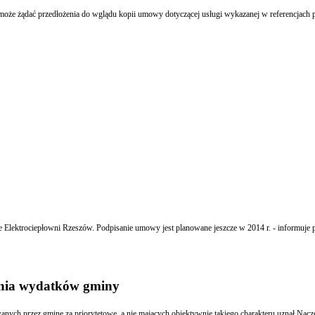
Czy zamawiający w celu zbadania czy wykonawca spełnia warunek wiedzy i do
Elektrociepłowni Rzeszów. Podpisanie umowy jest planowane jeszcze w 2014 r. - informuje p
enia wydatków gminy
Prawo pomocy nie może być traktowane jako forma zabezpieczenia