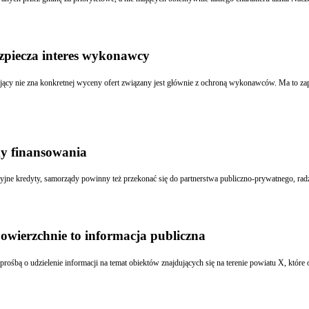
zpiecza interes wykonawcy
wiający nie zna konkretnej wyceny ofert związany jest głównie z ochroną wykonawców. Ma to
my finansowania
ne kredyty, samorządy powinny też przekonać się do partnerstwa publiczno-prywatnego, radz
owierzchnie to informacja publiczna
śbą o udzielenie informacji na temat obiektów znajdujących się na terenie powiatu X, które o