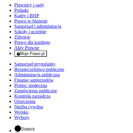
Prawnicy i sądy
Podatki
Kadry i BHP
Prawo w biznesie
Samorząd i administracja
Szkoły i uczelnie
Zdrowie
Prawo dla każdego
Akty Prawne
Moje Prawo.pl
- rejestracja i logowanie do serwisu
Samorząd terytorialny
Bezpieczeństwo publiczne
Administracja publiczna
Finanse samorządów
Pomoc społeczna
Zamówienia publiczne
Kontrola zarządcza
Orzeczenia
Służba cywilna
Wojsko
Wybory
- otwiera się w nowej karcie
Promocje