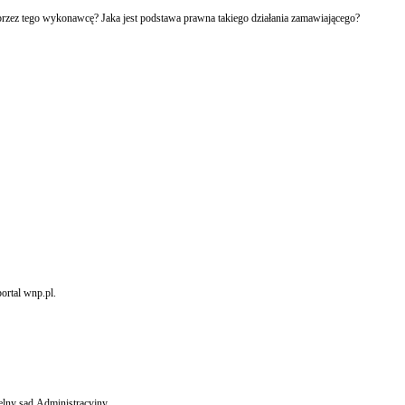
świadczenia może żądać przedłożenia do wglądu kopii umowy dotyczącej usługi wykazanej w referencjach przez tego wykonawcę? Jaka jest podstawa prawna takiego działania zamawiającego?
ortal wnp.pl.
 innych wydatków, uznawanych przez gminę za priorytetowe, a nie mających obiektywnie takiego charakteru uznał Naczelny sąd Administracyjny.