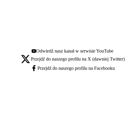
Odwiedź nasz kanał w serwisie YouTube
Youtube - otwiera się w nowej karcie
Przejdź do naszego profilu na X (dawniej Twitter)
X - otwiera się w nowej karcie
Przejdź do naszego profilu na Facebooku
Facebook - otwiera się w nowej karcie