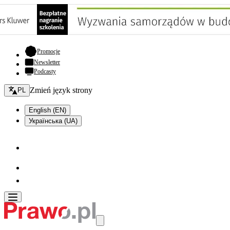
- otwiera się w nowej karcie
Promocje
Newsletter
Podcasty
Zmień język - bieżący:
Zmień język strony
PL
English (EN)
Українська (UA)