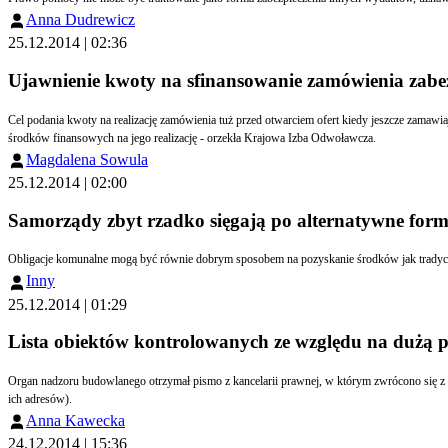
Anna Dudrewicz
25.12.2014 | 02:36
Ujawnienie kwoty na sfinansowanie zamówienia zabe
Cel podania kwoty na realizację zamówienia tuż przed otwarciem ofert kiedy jeszcze zama
środków finansowych na jego realizację - orzekła Krajowa Izba Odwoławcza.
Magdalena Sowula
25.12.2014 | 02:00
Samorządy zbyt rzadko sięgają po alternatywne for
Obligacje komunalne mogą być równie dobrym sposobem na pozyskanie środków jak tradycyj
Inny
25.12.2014 | 01:29
Lista obiektów kontrolowanych ze względu na dużą p
Organ nadzoru budowlanego otrzymał pismo z kancelarii prawnej, w którym zwrócono się z pro
ich adresów).
Anna Kawecka
24.12.2014 | 15:36