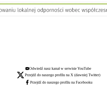
Odwiedź nasz kanał w serwisie YouTube
Youtube - otwiera się w nowej karcie
Przejdź do naszego profilu na X (dawniej Twitter)
X - otwiera się w nowej karcie
Przejdź do naszego profilu na Facebooku
Facebook - otwiera się w nowej karcie