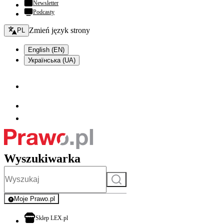
Newsletter
Podcasty
Zmień język - bieżący:
Zmień język strony
PL
English (EN)
Українська (UA)
Wyszukiwarka
Szukaj
Moje Prawo.pl
- rejestracja i logowanie do serwisu
otwiera się w nowej karcie
Sklep LEX.pl