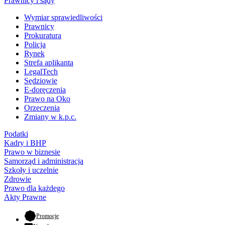
Prawnicy i sądy
Wymiar sprawiedliwości
Prawnicy
Prokuratura
Policja
Rynek
Strefa aplikanta
LegalTech
Sędziowie
E-doręczenia
Prawo na Oko
Orzeczenia
Zmiany w k.p.c.
Podatki
Kadry i BHP
Prawo w biznesie
Samorząd i administracja
Szkoły i uczelnie
Zdrowie
Prawo dla każdego
Akty Prawne
- otwiera się w nowej karcie
Promocje