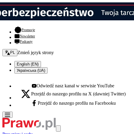
- otwiera się w nowej karcie
Promocje
Newsletter
Podcasty
Zmień język - bieżący:
Zmień język strony
PL
English (EN)
Українська (UA)
Odwiedź nasz kanał w serwisie YouTube
Youtube - otwiera się w nowej karcie
Przejdź do naszego profilu na X (dawniej Twitter)
X - otwiera się w nowej karcie
Przejdź do naszego profilu na Facebooku
Facebook - otwiera się w nowej karcie