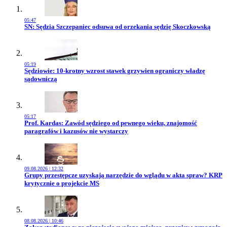
05:47
Przejdź do artykułu:
SN: Sędzia Szczepaniec odsuwa od orzekania sędzię Skoczkowską
05:19
Przejdź do artykułu:
Sędziowie: 10-krotny wzrost stawek grzywien ograniczy władzę
sądowniczą
05:17
Przejdź do artykułu:
Prof. Kardas: Zawód sędziego od pewnego wieku, znajomość
paragrafów i kazusów nie wystarczy
09.08.2026 | 12:32
Przejdź do artykułu:
Grupy przestępcze uzyskają narzędzie do wglądu w akta spraw? KRP
krytycznie o projekcie MS
08.08.2026 | 10:46
Przejdź do artykułu: