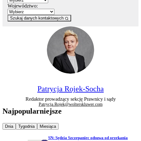
Województwo:
Szukaj danych kontaktowych
Patrycja Rojek-Socha
Redaktor prowadzący sekcję Prawnicy i sądy
Patrycja.Rojek@wolterskluwer.com
Najpopularniejsze
Najpopularniejsze wiadomości z
Najpopularniejsze wiadomości z
Najpopularniejsze wiadomości z
Dnia
Tygodnia
Miesiąca
SN: Sędzia Szczepaniec odsuwa od orzekania