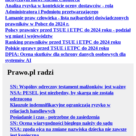
Analiza ryzyka w kontekście oceny dostawców - rola
otwiera się w nowe
Administratora i Podmiotu przetwarzającego
Łamanie praw człowieka - lista najbardziej doświadczonych
otwiera się w nowej karcie
prawników w Polsce do 2024 r.
Polscy prawnicy przed TSUE i ETPC do 2024 roku - podział
otwiera się w nowej karcie
wg miast i województw
otwiera
Ranking prawników przed TSUE i ETPC do 2024 roku
otwiera się w
Polskie sprawy przed TSUE i ETPC do 2024 roku
DPIA: Ocena skutków dla ochrony danych osobowych dla
otwiera się w nowej karcie
systemów AI
Prawo.pl radzi
SN: Wspólny odręczny testament małżonków jest ważny
NSA: PESEL jest niezbędny, by skarga nie została
odrzucona
Klauzule indemnifikacyjne ograniczają ryzyko w
relacjach handlowych
Posiadanie i czas - potrzebne do zasiedzenia
SN: Ocena wiarygodności biegłego należy do sądu
NSA: zgoda ojca na zmianę nazwiska dziecka nie zawsze
jest konieczna