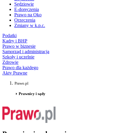
Sędziowie
E-doręczenia
Prawo na Oko
Orzeczenia
Zmiany w k.p.c.
Podatki
Kadry i BHP
Prawo w biznesie
Samorząd i administracja
Szkoły i uczelnie
Zdrowie
Prawo dla każdego
Akty Prawne
Prawo.pl
Prawnicy i sądy