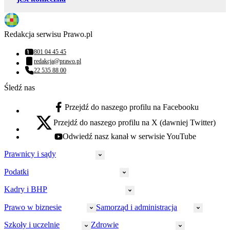
Redakcja serwisu Prawo.pl
801 04 45 45
Numer telefonu:
redakcja@prawo.pl
Adres email:
22 535 88 00
Numer telefonu:
Śledź nas
Przejdź do naszego profilu na Facebooku
facebook - otwiera się w nowej karcie
Przejdź do naszego profilu na X (dawniej Twitter)
x - otwiera się w nowej karcie
Odwiedź nasz kanał w serwisie YouTube
youtube - otwiera się w nowej karcie
Prawnicy i sądy
Podatki
Wymiar sprawiedliwości
Prawnicy
Kadry i BHP
PIT
Prokuratura
CIT
Prawo w biznesie
Samorząd i administracja
Policja
Prawo pracy
VAT
Rynek
HR
Szkoły i uczelnie
Zdrowie
Akcyza
Strefa aplikanta