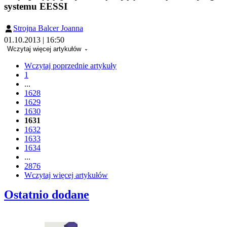
systemu EESSI
Strojna Balcer Joanna
01.10.2013 | 16:50
Wczytaj więcej artykułów
Wczytaj poprzednie artykuły
1
...
1628
1629
1630
1631
1632
1633
1634
...
2876
Wczytaj więcej artykułów
Ostatnio dodane