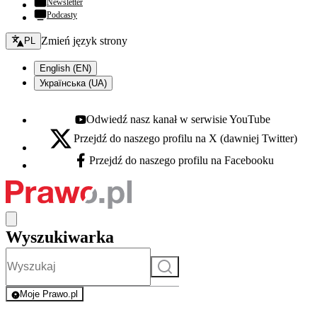
Newsletter
Podcasty
Zmień język - bieżący:
Zmień język strony
PL
English (EN)
Українська (UA)
Odwiedź nasz kanał w serwisie YouTube
Youtube - otwiera się w nowej karcie
Przejdź do naszego profilu na X (dawniej Twitter)
X - otwiera się w nowej karcie
Przejdź do naszego profilu na Facebooku
Facebook - otwiera się w nowej karcie
Wyszukiwarka
Szukaj
Moje Prawo.pl
- rejestracja i logowanie do serwisu