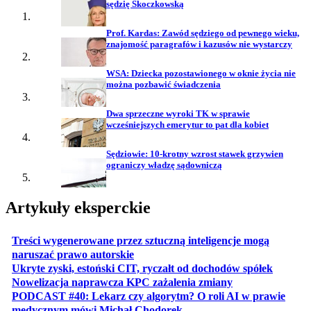
sędzię Skoczkowską
Prof. Kardas: Zawód sędziego od pewnego wieku,
znajomość paragrafów i kazusów nie wystarczy
WSA: Dziecka pozostawionego w oknie życia nie
można pozbawić świadczenia
Dwa sprzeczne wyroki TK w sprawie
wcześniejszych emerytur to pat dla kobiet
Sędziowie: 10-krotny wzrost stawek grzywien
ograniczy władzę sądowniczą
Artykuły eksperckie
Treści wygenerowane przez sztuczną inteligencje mogą
otwiera się w nowej karcie
naruszać prawo autorskie
otwiera 
Ukryte zyski, estoński CIT, ryczałt od dochodów spółek
otwiera się w no
Nowelizacja naprawcza KPC zażalenia zmiany
PODCAST #40: Lekarz czy algorytm? O roli AI w prawie
otwiera się w nowej karcie
medycznym mówi Michał Chodorek