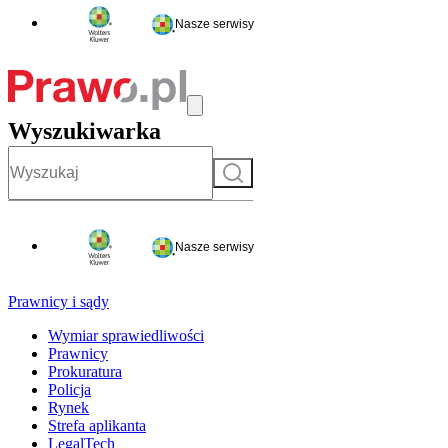
Nasze serwisy
Wyszukiwarka
Szukaj
Nasze serwisy
Prawnicy i sądy
Wymiar sprawiedliwości
Prawnicy
Prokuratura
Policja
Rynek
Strefa aplikanta
LegalTech