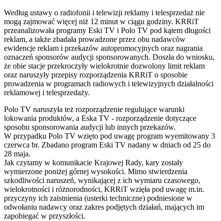
Według ustawy o radiofonii i telewizji reklamy i telesprzedaż nie
mogą zajmować więcej niż 12 minut w ciągu godziny. KRRiT
przeanalizowała programy Eski TV i Polo TV pod kątem długości
reklam, a także zbadała prowadzone przez obu nadawców
ewidencje reklam i przekazów autopromocyjnych oraz nagrania
oznaczeń sponsorów audycji sponsorowanych. Doszła do wniosku,
że obie stacje przekroczyły wielokrotnie dozwolony limit reklam
oraz naruszyły przepisy rozporządzenia KRRiT o sposobie
prowadzenia w programach radiowych i telewizyjnych działalności
reklamowej i telesprzedaży.
Polo TV naruszyła też rozporządzenie regulujące warunki
lokowania produktów, a Eska TV - rozporządzenie dotyczące
sposobu sponsorowania audycji lub innych przekazów.
W przypadku Polo TV wzięto pod uwagę program wyemitowany 3
czerwca br. Zbadano program Eski TV nadany w dniach od 25 do
28 maja.
Jak czytamy w komunikacie Krajowej Rady, kary zostały
wymierzone poniżej górnej wysokości. Mimo stwierdzenia
szkodliwości naruszeń, wynikającej z ich wymiaru czasowego,
wielokrotności i różnorodności, KRRiT wzięła pod uwagę m.in.
przyczyny ich zaistnienia (usterki techniczne) podniesione w
odwołaniu nadawcy oraz zakres podjętych działań, mających im
zapobiegać w przyszłości.