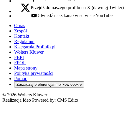
facebook - otwiera się w nowej karcie
Przejdź do naszego profilu na X (dawniej Twitter)
x - otwiera się w nowej karcie
Odwiedź nasz kanał w serwisie YouTube
youtube - otwiera się w nowej karcie
O nas
Zespół
Kontakt
Regulamin
Księgarnia Profinfo.pl
Wolters Kluwer
FEPI
FPOP
Mapa strony
Polityka prywatności
Pomoc
Zarządzaj preferencjami plików cookie
© 2026 Wolters Kluwer
Realizacja Ideo Powered by:
CMS Edito