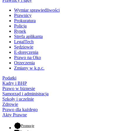
Prawnicy i sądy
Wymiar sprawiedliwości
Prawnicy
Prokuratura
Policja
Rynek
Strefa aplikanta
LegalTech
Sędziowie
E-doręczenia
Prawo na Oko
Orzeczenia
Zmiany w k.p.c.
Podatki
Kadry i BHP
Prawo w biznesie
Samorząd i administracja
Szkoły i uczelnie
Zdrowie
Prawo dla każdego
Akty Prawne
- otwiera się w nowej karcie
Promocje