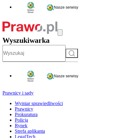
Nasze serwisy
Wyszukiwarka
Szukaj
Nasze serwisy
Prawnicy i sądy
Wymiar sprawiedliwości
Prawnicy
Prokuratura
Policja
Rynek
Strefa aplikanta
LegalTech