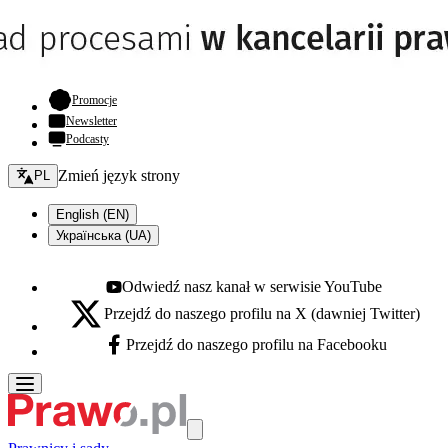
- otwiera się w nowej karcie
Promocje
Newsletter
Podcasty
Zmień język - bieżący:
Zmień język strony
PL
English (EN)
Українська (UA)
Odwiedź nasz kanał w serwisie YouTube
Youtube - otwiera się w nowej karcie
Przejdź do naszego profilu na X (dawniej Twitter)
X - otwiera się w nowej karcie
Przejdź do naszego profilu na Facebooku
Facebook - otwiera się w nowej karcie