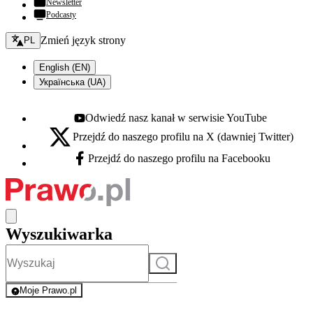
Newsletter
Podcasty
Zmień język - bieżący:
Zmień język strony
PL
English (EN)
Українська (UA)
Odwiedź nasz kanał w serwisie YouTube
Youtube - otwiera się w nowej karcie
Przejdź do naszego profilu na X (dawniej Twitter)
X - otwiera się w nowej karcie
Przejdź do naszego profilu na Facebooku
Facebook - otwiera się w nowej karcie
Wyszukiwarka
Szukaj
Moje Prawo.pl
- rejestracja i logowanie do serwisu