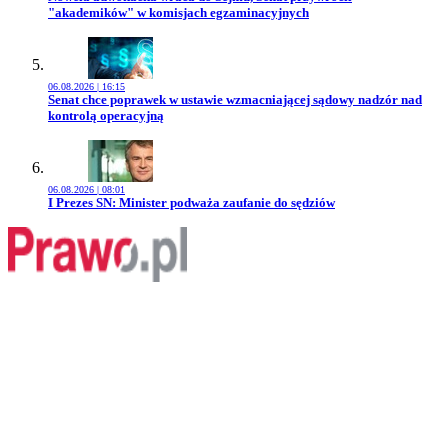
"akademików" w komisjach egzaminacyjnych
06.08.2026 | 16:15
Przejdź do artykułu:
Senat chce poprawek w ustawie wzmacniającej sądowy nadzór nad
kontrolą operacyjną
06.08.2026 | 08:01
Przejdź do artykułu:
I Prezes SN: Minister podważa zaufanie do sędziów