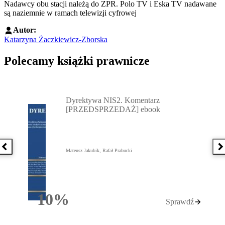
Nadawcy obu stacji należą do ZPR. Polo TV i Eska TV nadawane
są naziemnie w ramach telewizji cyfrowej
Autor:
Katarzyna Żaczkiewicz-Zborska
Polecamy książki prawnicze
Przejdź do: Dyrektywa NIS2. Komentarz [PRZEDSPRZEDAŻ] ebook,
Dyrektywa NIS2. Komentarz
[PRZEDSPRZEDAŻ] ebook
Poprzednia książka
N
Mateusz Jakubik, Rafał Prabucki
10%
Sprawdź
Rabatu