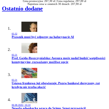
Cena promocyjna: 267,30 zł |
Cena regularna: 297,00 zł
Najniższa cena w ostatnich 30 dniach: 207,90 zł
Ostatnio dodane
05:32
Przejdź do artykułu:
Prawnik musi być odporny na halucynacje AI
05:21
Przejdź do artykułu:
Prof. Gajda-Roszczynialska: Asesura może nadal budzić wątpliwości
konstytucyjne, rozważamy możliwe opcje
05:21
Przejdź do artykułu:
Ustawa frankowa już obowiązuje. Pozew bankowi doręczony, rat
kredytu nie trzeba płacić
06.08.2026 | 16:24
Przejdź do artykułu:
Nowela adwokacka wraca do Sejmu, Senat przywrócił