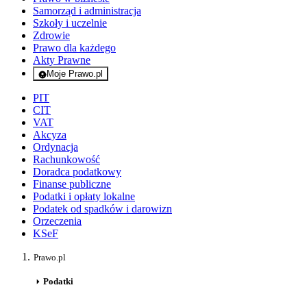
Samorząd i administracja
Szkoły i uczelnie
Zdrowie
Prawo dla każdego
Akty Prawne
Moje Prawo.pl
- rejestracja i logowanie do serwisu
PIT
CIT
VAT
Akcyza
Ordynacja
Rachunkowość
Doradca podatkowy
Finanse publiczne
Podatki i opłaty lokalne
Podatek od spadków i darowizn
Orzeczenia
KSeF
Prawo.pl
Podatki