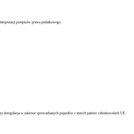
Resort finansów planuje odejście od modelu właściwości miejscowej na rzecz centralizacji i specjalizacji rzeczowej organów podatkowych upoważnionych do wydawania indywidualnych interpretacji przepisów prawa podatkowego.
Od nowego roku obowiązuje kilka istotnych zmian w ustawie o VAT. Wśród nich jest zniesienie obowiązku obligatoryjnego uzyskiwania potwierdzenia zgłoszenia rejestracyjnego VAT-R czy deregulacja w zakresie sprowadzanych pojazdów z innych państw członkowskich UE.