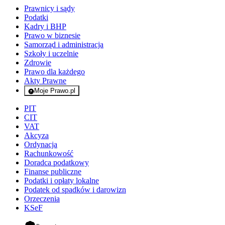
Prawnicy i sądy
Podatki
Kadry i BHP
Prawo w biznesie
Samorząd i administracja
Szkoły i uczelnie
Zdrowie
Prawo dla każdego
Akty Prawne
Moje Prawo.pl
- rejestracja i logowanie do serwisu
PIT
CIT
VAT
Akcyza
Ordynacja
Rachunkowość
Doradca podatkowy
Finanse publiczne
Podatki i opłaty lokalne
Podatek od spadków i darowizn
Orzeczenia
KSeF