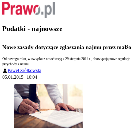
Podatki - najnowsze
Nowe zasady dotyczące zgłaszania najmu przez mał
Od nowego roku, w związku z nowelizacją z 29 sierpnia 2014 r., obowiązują nowe regulacje dla podatników opodatkowanych zryczałtowanym podatkiem dochodowym. Na szczególną uwagę zasługują zmiany dotyczące oświadczeń składanych przez małżonków uzyskujących
przychody z najmu.
Paweł Ziółkowski
05.01.2015 | 10:04