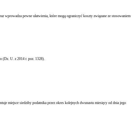
ązująca od 1 stycznia 2015 r. nowela Kodeksu karnego skarbowego (Dz. U. z 2014 r. poz. 1328).