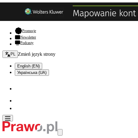
- otwiera się w nowej karcie
Promocje
Newsletter
Podcasty
Zmień język - bieżący:
Zmień język strony
PL
English (EN)
Українська (UA)