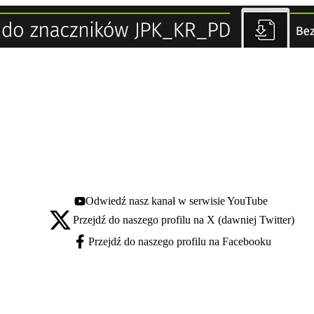
Odwiedź nasz kanał w serwisie YouTube
Youtube - otwiera się w nowej karcie
Przejdź do naszego profilu na X (dawniej Twitter)
X - otwiera się w nowej karcie
Przejdź do naszego profilu na Facebooku
Facebook - otwiera się w nowej karcie