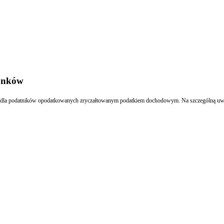
żonków