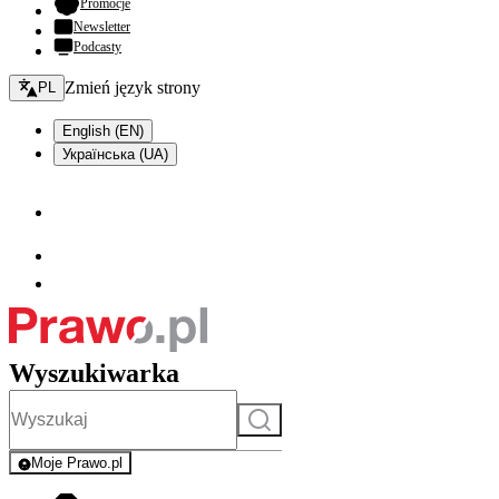
- otwiera się w nowej karcie
Promocje
Newsletter
Podcasty
Zmień język - bieżący:
Zmień język strony
PL
English (EN)
Українська (UA)
Wyszukiwarka
Szukaj
Moje Prawo.pl
- rejestracja i logowanie do serwisu