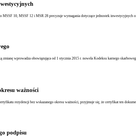
nwestycyjnych
wego
Za niezłożenie do urzędu skarbowego sprawozdania finansowego grozić będzie grzywna. Taką zmianę wprowadza obowi
okresu ważności
ego podpisu