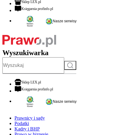
otwiera się w nowej karcie
Sklep LEX.pl
otwiera się w nowej karcie
Księgarnia profinfo.pl
Nasze serwisy
Wyszukiwarka
Szukaj
otwiera się w nowej karcie
Sklep LEX.pl
otwiera się w nowej karcie
Księgarnia profinfo.pl
Nasze serwisy
Prawnicy i sądy
Podatki
Kadry i BHP
Prawo w biznesie