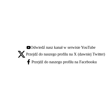
Odwiedź nasz kanał w serwisie YouTube
Youtube - otwiera się w nowej karcie
Przejdź do naszego profilu na X (dawniej Twitter)
X - otwiera się w nowej karcie
Przejdź do naszego profilu na Facebooku
Facebook - otwiera się w nowej karcie