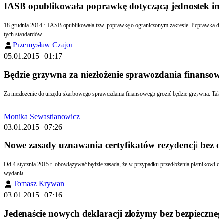
IASB opublikowała poprawkę dotyczącą jednostek i
18 grudnia 2014 r. IASB opublikowała tzw. poprawkę o ograniczonym zakresie. Poprawka do MSSF 10, MSSF 12 i MSR 28 precyzuje wymagania dotyczące jednostek inwestycyjnych oraz wprowadza pewne ułatwienia, które mogą ograniczyć koszty związane ze stosowaniem
tych standardów.
Przemysław Czajor
05.01.2015 | 01:17
Będzie grzywna za niezłożenie sprawozdania finanso
Monika Sewastianowicz
03.01.2015 | 07:26
Nowe zasady uznawania certyfikatów rezydencji bez 
Od 4 stycznia 2015 r. obowiązywać będzie zasada, że w przypadku przedłożenia płatnikowi certyfikatu rezydencji bez wskazanego okresu ważności, przyjmuje się, że certyfikat ten dokumentuje miejsce siedziby podatnika przez okres kolejnych dwunastu miesięcy od dnia jego
wydania.
Tomasz Krywan
03.01.2015 | 07:16
Jedenaście nowych deklaracji złożymy bez bezpieczn