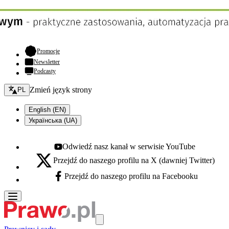
- otwiera się w nowej karcie
Promocje
Newsletter
Podcasty
Zmień język - bieżący:
Zmień język strony
PL
English (EN)
Українська (UA)
Odwiedź nasz kanał w serwisie YouTube
Youtube - otwiera się w nowej karcie
Przejdź do naszego profilu na X (dawniej Twitter)
X - otwiera się w nowej karcie
Przejdź do naszego profilu na Facebooku
Facebook - otwiera się w nowej karcie