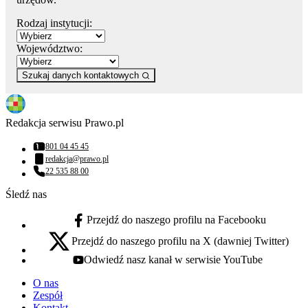
Rodzaj instytucji:
Województwo:
Szukaj danych kontaktowych
Redakcja serwisu Prawo.pl
801 04 45 45
Numer telefonu:
redakcja@prawo.pl
Adres email:
22 535 88 00
Numer telefonu:
Śledź nas
Przejdź do naszego profilu na Facebooku
facebook - otwiera się w nowej karcie
Przejdź do naszego profilu na X (dawniej Twitter)
x - otwiera się w nowej karcie
Odwiedź nasz kanał w serwisie YouTube
youtube - otwiera się w nowej karcie
O nas
Zespół
Kontakt