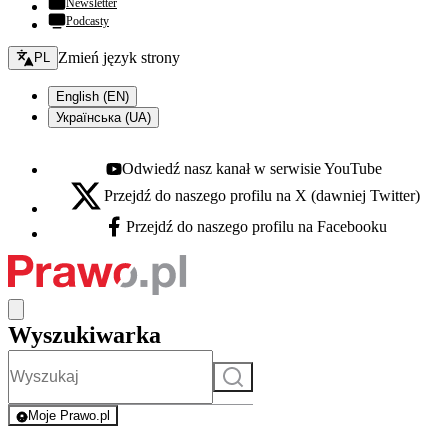
Newsletter
Podcasty
Zmień język - bieżący:
Zmień język strony
PL
English (EN)
Українська (UA)
Odwiedź nasz kanał w serwisie YouTube
Youtube - otwiera się w nowej karcie
Przejdź do naszego profilu na X (dawniej Twitter)
X - otwiera się w nowej karcie
Przejdź do naszego profilu na Facebooku
Facebook - otwiera się w nowej karcie
Wyszukiwarka
Szukaj
Moje Prawo.pl
- rejestracja i logowanie do serwisu