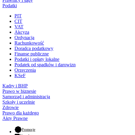
Prawnicy i sądy
Podatki
PIT
CIT
VAT
Akcyza
Ordynacja
Rachunkowość
Doradca podatkowy
Finanse publiczne
Podatki i opłaty lokalne
Podatek od spadków i darowizn
Orzeczenia
KSeF
Kadry i BHP
Prawo w biznesie
Samorząd i administracja
Szkoły i uczelnie
Zdrowie
Prawo dla każdego
Akty Prawne
- otwiera się w nowej karcie
Promocje