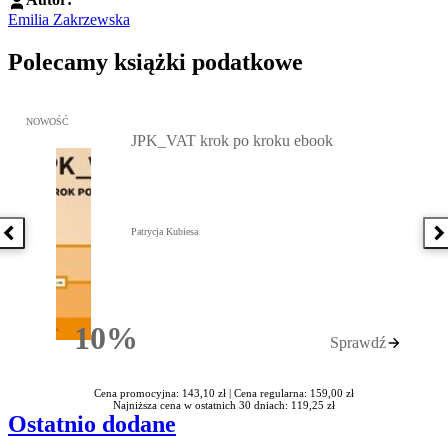
Emilia Zakrzewska
Polecamy książki podatkowe
Przejdź do: JPK_VAT krok po kroku ebook, Patrycja Kubiesa - otw
NOWOŚĆ
JPK_VAT krok po kroku ebook
Patrycja Kubiesa
Poprzednia książka
N
10%
Sprawdź
Rabatu
Cena promocyjna: 143,10 zł |
Cena regularna: 159,00 zł
Najniższa cena w ostatnich 30 dniach: 119,25 zł
Ostatnio dodane