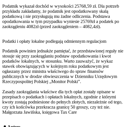
Podatnik wykazał dochód w wysokości 25768,59 zł. Dla potrzeb
przykładu zakładamy, że podatnik jest opodatkowany skalą
podatkową i nie przysługują mu żadne odliczenia. Podstawa
opodatkowania w tym przypadku wyniesie 25769zł a podatek po
zaokrągleniu 4082zł (przed zaokrągleniem – 4082,4zł).
Podatki i opłaty lokalne podlegają odmiennym regulacjom
Podatnik powinien jednakże pamiętać, że przedstawionej reguły nie
stosuje się przy zaokrąglaniu podstaw opodatkowania i kwot
podatków lokalnych, w stosunku. Warto zauważyć, że wykaz
stawek obowiązujących w kolejnym roku podatkowym jest
ogłaszany przez ministra właściwego do spraw finansów
publicznych w drodze obwieszczenia w Dzienniku Urzędowym
Rzeczypospolitej Polskiej „Monitor Polski”.
Zasady zaokrąglania właściwe dla tych opłat zostały opisane w
przepisach o podatkach i opłatach lokalnych, zgodnie z którymi
kwoty zostają podniesione do pełnych złotych, niezależnie od tego,
czy ich końcówka przekracza granicę 50 groszy, czy też nie.
Małgorzata Jawińska, księgowa Tax Care
Autor: