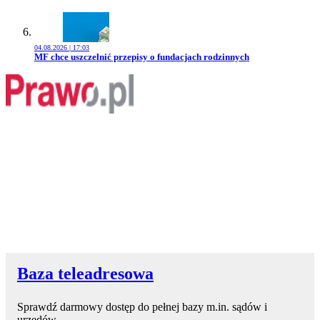
04.08.2026 | 17:03
Przejdź do artykułu:
MF chce uszczelnić przepisy o fundacjach rodzinnych
Baza teleadresowa
Sprawdź darmowy dostęp do pełnej bazy m.in. sądów i
urzędów.