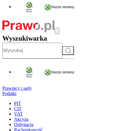
Nasze serwisy
Wyszukiwarka
Szukaj
Nasze serwisy
Prawnicy i sądy
Podatki
PIT
CIT
VAT
Akcyza
Ordynacja
Rachunkowość