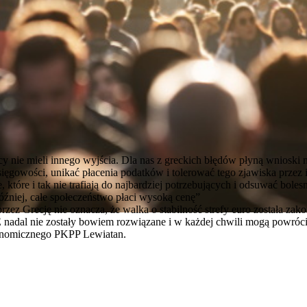
recy nie mieli innego wyjścia. Dla nas z greckich błędów płyną wnioski n
ęgowości, unikać płacenia podatków i tolerować tego zjawiska przez i
 które i tak nie trafiają do najbardziej potrzebujących i odsuwać boles
óźniej, całe społeczeństwo płaci wysoką cenę”
zez Grecję nie oznacza, że walka o stabilność strefy euro została zak
nadal nie zostały bowiem rozwiązane i w każdej chwili mogą powróci
onomicznego PKPP Lewiatan.