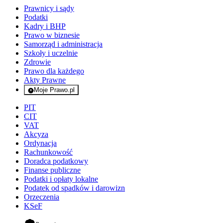
Prawnicy i sądy
Podatki
Kadry i BHP
Prawo w biznesie
Samorząd i administracja
Szkoły i uczelnie
Zdrowie
Prawo dla każdego
Akty Prawne
Moje Prawo.pl
- rejestracja i logowanie do serwisu
PIT
CIT
VAT
Akcyza
Ordynacja
Rachunkowość
Doradca podatkowy
Finanse publiczne
Podatki i opłaty lokalne
Podatek od spadków i darowizn
Orzeczenia
KSeF