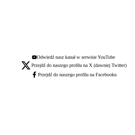
Odwiedź nasz kanał w serwisie YouTube
Youtube - otwiera się w nowej karcie
Przejdź do naszego profilu na X (dawniej Twitter)
X - otwiera się w nowej karcie
Przejdź do naszego profilu na Facebooku
Facebook - otwiera się w nowej karcie