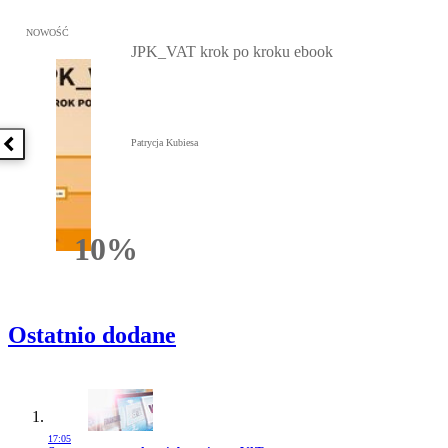
Przejdź do: JPK_VAT krok po kroku ebook, Patrycja Kubiesa - otw
NOWOŚĆ
JPK_VAT krok po kroku ebook
Patrycja Kubiesa
Poprzednia książka
10%
Rabatu
Ostatnio dodane
17:05