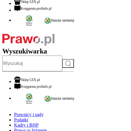
otwiera się w nowej karcie
Sklep LEX.pl
otwiera się w nowej karcie
Księgarnia profinfo.pl
Nasze serwisy
Wyszukiwarka
Szukaj
otwiera się w nowej karcie
Sklep LEX.pl
otwiera się w nowej karcie
Księgarnia profinfo.pl
Nasze serwisy
Prawnicy i sądy
Podatki
Kadry i BHP
Prawo w biznesie