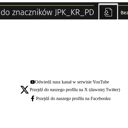
Odwiedź nasz kanał w serwisie YouTube
Youtube - otwiera się w nowej karcie
Przejdź do naszego profilu na X (dawniej Twitter)
X - otwiera się w nowej karcie
Przejdź do naszego profilu na Facebooku
Facebook - otwiera się w nowej karcie