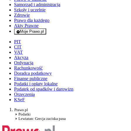
Samorząd i administracja
Szkoły i uczelnie
Zdrowie
Prawo dla każdego
Akty Prawne
Moje Prawo.pl
- rejestracja i logowanie do serwisu
PIT
CIT
VAT
Akcyza
Ordynacja
Rachunkowość
Doradca podatkowy
Finanse publiczne
Podatki i opłaty lokalne
Podatek od spadków i darowizn
Orzeczenia
KSeF
Prawo.pl
Podatki
Lewiatan: Grecja zaciska pasa