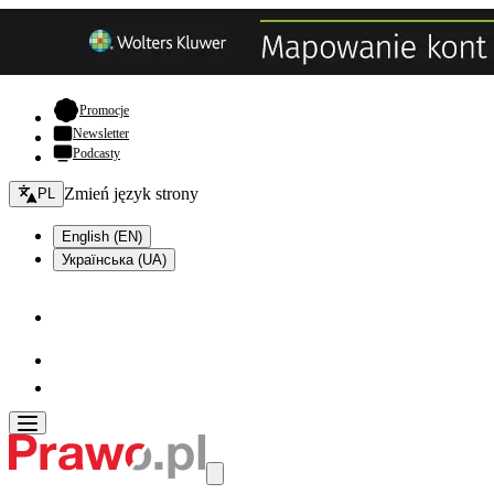
- otwiera się w nowej karcie
Promocje
Newsletter
Podcasty
Zmień język - bieżący:
Zmień język strony
PL
English (EN)
Українська (UA)