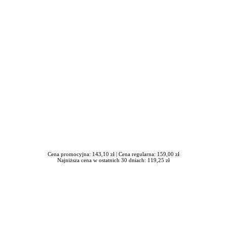
iera się w nowym oknie
Cena promocyjna: 143,10 zł |
Cena regularna: 159,00 zł
Najniższa cena w ostatnich 30 dniach: 119,25 zł