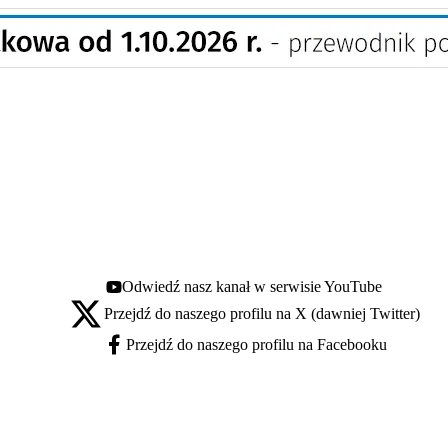
Odwiedź nasz kanał w serwisie YouTube
Youtube - otwiera się w nowej karcie
Przejdź do naszego profilu na X (dawniej Twitter)
X - otwiera się w nowej karcie
Przejdź do naszego profilu na Facebooku
Facebook - otwiera się w nowej karcie