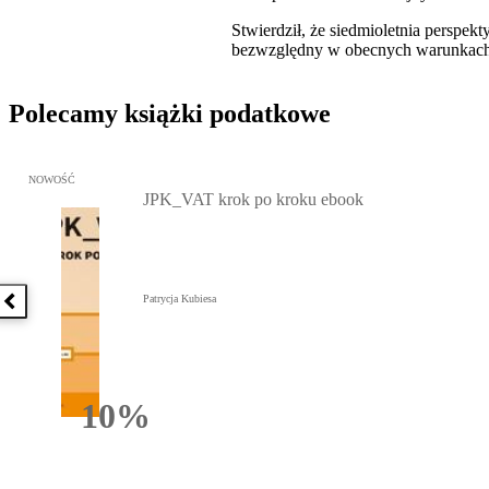
Stwierdził, że siedmioletnia perspe
bezwzględny w obecnych warunkach
Polecamy książki podatkowe
Przejdź do: JPK_VAT krok po kroku ebook, Patrycja Kubiesa - otw
NOWOŚĆ
JPK_VAT krok po kroku ebook
Patrycja Kubiesa
Poprzednia książka
10%
Rabatu