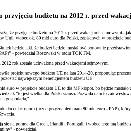
o przyjęciu budżetu na 2012 r. przed wakac
aża, że przyjęcie budżetu na 2012 r. przed wakacjami sejmowymi - jak 
tw Unii, wobec ok. 80 mld euro dla Polski, zapisanych w projekcie bu
) Skutek będzie taki, że budżet będzie musiał być ponownie przedstawi
- PAP)" - powiedział Rostowski w radiu TOK FM.
a 2012 rok została uchwalona przed wakacjami sejmowymi.
wiła projekt nowego budżetu UE na lata 2014-20, proponując przeznac
a pozostać największym beneficjentem budżetu UE.
mld euro w projekcie budżetu UE to dla MF kłopot, bo będzie musiało 
edział: "to jest wielka dla Polski szansa. Pozwala nam to zainwestować
jną gospodarkę".
 doceniać oporu (przed przyznaniem nam 80 mld euro - PAP), który bę
 Szwecja.
ają się na pomoc dla Grecji, Irlandii i Portugalii i wobec tego tną budż
unijny" - powiedział.