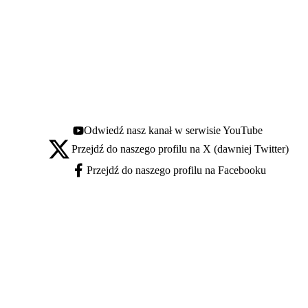
Odwiedź nasz kanał w serwisie YouTube
Youtube - otwiera się w nowej karcie
Przejdź do naszego profilu na X (dawniej Twitter)
X - otwiera się w nowej karcie
Przejdź do naszego profilu na Facebooku
Facebook - otwiera się w nowej karcie