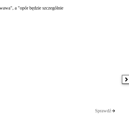
rwawa", a "opór będzie szczególnie
N
Sprawdź