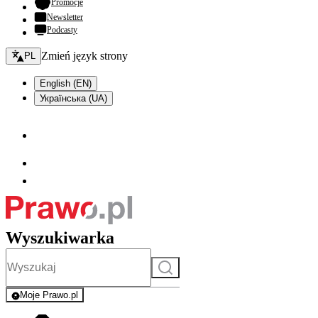
- otwiera się w nowej karcie
Promocje
Newsletter
Podcasty
Zmień język - bieżący:
Zmień język strony
PL
English (EN)
Українська (UA)
Wyszukiwarka
Szukaj
Moje Prawo.pl
- rejestracja i logowanie do serwisu