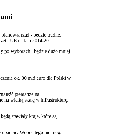
jami
planował rząd - będzie trudne.
dżetu UE na lata 2014-20.
ony po wyborach i będzie dużo mniej
zenie ok. 80 mld euro dla Polski w
znaleźć pieniądze na
 na wielką skalę w infrastrukturę,
dą stawiały kraje, które są
ety u siebie. Wobec tego nie mogą