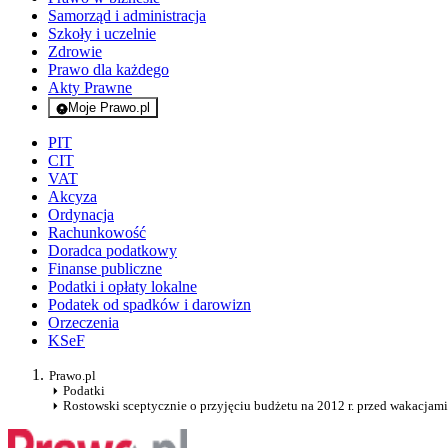
Samorząd i administracja
Szkoły i uczelnie
Zdrowie
Prawo dla każdego
Akty Prawne
Moje Prawo.pl
- rejestracja i logowanie do serwisu
PIT
CIT
VAT
Akcyza
Ordynacja
Rachunkowość
Doradca podatkowy
Finanse publiczne
Podatki i opłaty lokalne
Podatek od spadków i darowizn
Orzeczenia
KSeF
Prawo.pl
Podatki
Rostowski sceptycznie o przyjęciu budżetu na 2012 r. przed wakacjami