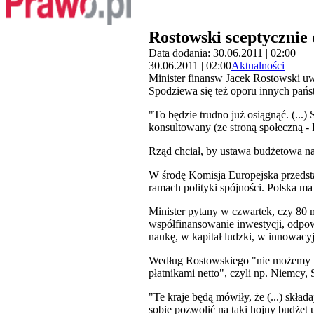
Rostowski sceptycznie 
Data dodania: 30.06.2011 | 02:00
30.06.2011 | 02:00
Aktualności
Minister finansw Jacek Rostowski uw
Spodziewa się też oporu innych pańs
"To będzie trudno już osiągnąć. (...
konsultowany (ze stroną społeczną 
Rząd chciał, by ustawa budżetowa n
W środę Komisja Europejska przedsta
ramach polityki spójności. Polska m
Minister pytany w czwartek, czy 80 
współfinansowanie inwestycji, odpowi
naukę, w kapitał ludzki, w innowacy
Według Rostowskiego "nie możemy nie
płatnikami netto", czyli np. Niemcy,
"Te kraje będą mówiły, że (...) skład
sobie pozwolić na taki hojny budżet 