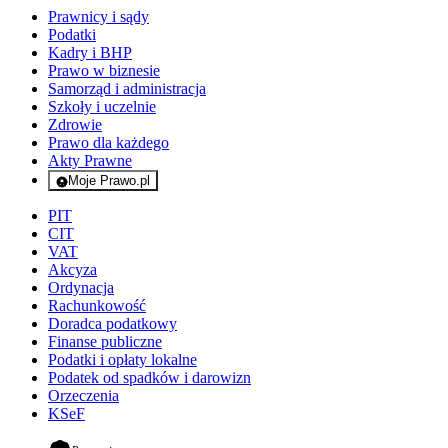
Prawnicy i sądy
Podatki
Kadry i BHP
Prawo w biznesie
Samorząd i administracja
Szkoły i uczelnie
Zdrowie
Prawo dla każdego
Akty Prawne
Moje Prawo.pl
- rejestracja i logowanie do serwisu
PIT
CIT
VAT
Akcyza
Ordynacja
Rachunkowość
Doradca podatkowy
Finanse publiczne
Podatki i opłaty lokalne
Podatek od spadków i darowizn
Orzeczenia
KSeF