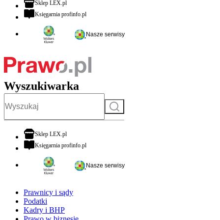
otwiera się w nowej karcie
Sklep LEX.pl
otwiera się w nowej karcie
Księgarnia profinfo.pl
Nasze serwisy
Wyszukiwarka
Szukaj
otwiera się w nowej karcie
Sklep LEX.pl
otwiera się w nowej karcie
Księgarnia profinfo.pl
Nasze serwisy
Prawnicy i sądy
Podatki
Kadry i BHP
Prawo w biznesie