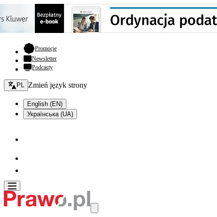
- otwiera się w nowej karcie
Promocje
Newsletter
Podcasty
Zmień język - bieżący:
Zmień język strony
PL
English (EN)
Українська (UA)