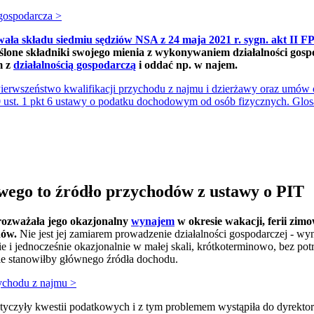
 gospodarcza >
ała składu siedmiu sędziów NSA z 24 maja 2021 r. sygn. akt II FP
ślone składniki swojego mienia z wykonywaniem działalności gospo
m z
działalnością gospodarczą
i oddać np. w najem.
ierwszeństwo kwalifikacji przychodu z najmu i dzierżawy oraz umów 
ust. 1 pkt 6 ustawy o podatku dochodowym od osób fizycznych. Glo
ego to źródło przychodów z ustawy o PIT
rozważała jego okazjonalny
wynajem
w okresie wakacji, ferii zim
dów.
Nie jest jej zamiarem prowadzenie działalności gospodarczej - w
e i jednocześnie okazjonalnie w małej skali, krótkoterminowo, bez pot
ie stanowiłby głównego źródła dochodu.
ychodu z najmu >
yczyły kwestii podatkowych i z tym problemem wystąpiła do dyrektora