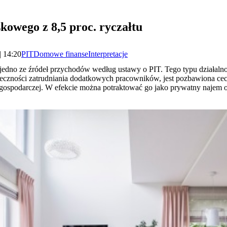
owego z 8,5 proc. ryczałtu
| 14:20
PIT
Domowe finanse
Interpretacje
edno ze źródeł przychodów według ustawy o PIT. Tego typu działal
nieczności zatrudniania dodatkowych pracowników, jest pozbawiona cec
i gospodarczej. W efekcie można potraktować go jako prywatny najem