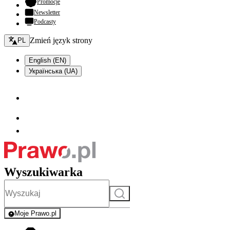
- otwiera się w nowej karcie
Promocje
Newsletter
Podcasty
Zmień język - bieżący:
Zmień język strony
PL
English (EN)
Українська (UA)
Wyszukiwarka
Szukaj
Moje Prawo.pl
- rejestracja i logowanie do serwisu