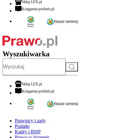
otwiera się w nowej karcie
Sklep LEX.pl
otwiera się w nowej karcie
Księgarnia profinfo.pl
Nasze serwisy
Wyszukiwarka
Szukaj
otwiera się w nowej karcie
Sklep LEX.pl
otwiera się w nowej karcie
Księgarnia profinfo.pl
Nasze serwisy
Prawnicy i sądy
Podatki
Kadry i BHP
Prawo w biznesie