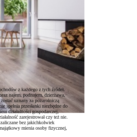
chodów z każdego z tych źródeł.
oraz najem, podnajem, dzierżawa,
ostać uznany za pozarolniczą
ie spełnia przesłanki niezbędne do
em działalności gospodarczej,
iałalność zarejestrował czy też nie.
zaliczane bez jakichkolwiek
majątkowy mienia osoby fizycznej,