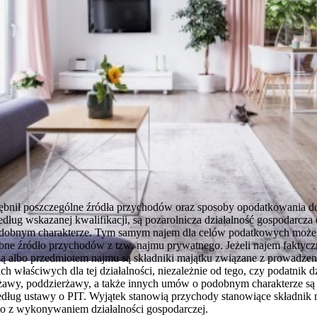
bnił poszczególne źródła przychodów oraz sposoby opodatkowania do
ug wskazanej kwalifikacji, są pozarolnicza działalność gospodarcza 
dobnym charakterze. Tym samym najem dla celów podatkowych może z
ębne źródło przychodów z tzw. najmu prywatnego. Jeżeli najem faktyczn
zą albo przedmiotem najmu są składniki majątku związane z prowadzeni
h właściwych dla tej działalności, niezależnie od tego, czy podatnik dz
żawy, poddzierżawy, a także innych umów o podobnym charakterze są 
dług ustawy o PIT. Wyjątek stanowią przychody stanowiące składnik 
 z wykonywaniem działalności gospodarczej.