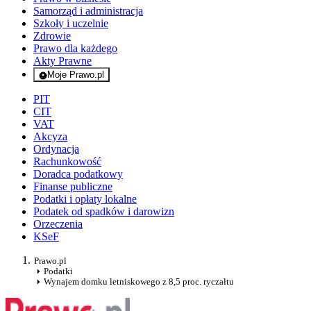
Samorząd i administracja
Szkoły i uczelnie
Zdrowie
Prawo dla każdego
Akty Prawne
Moje Prawo.pl
- rejestracja i logowanie do serwisu
PIT
CIT
VAT
Akcyza
Ordynacja
Rachunkowość
Doradca podatkowy
Finanse publiczne
Podatki i opłaty lokalne
Podatek od spadków i darowizn
Orzeczenia
KSeF
Prawo.pl
Podatki
Wynajem domku letniskowego z 8,5 proc. ryczałtu