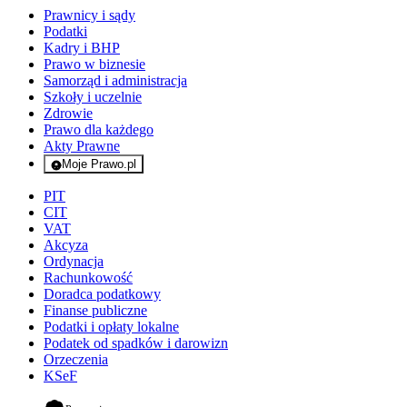
Prawnicy i sądy
Podatki
Kadry i BHP
Prawo w biznesie
Samorząd i administracja
Szkoły i uczelnie
Zdrowie
Prawo dla każdego
Akty Prawne
Moje Prawo.pl
- rejestracja i logowanie do serwisu
PIT
CIT
VAT
Akcyza
Ordynacja
Rachunkowość
Doradca podatkowy
Finanse publiczne
Podatki i opłaty lokalne
Podatek od spadków i darowizn
Orzeczenia
KSeF