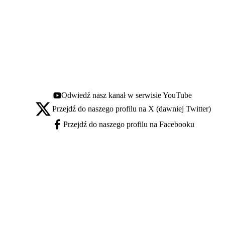
Odwiedź nasz kanał w serwisie YouTube
Youtube - otwiera się w nowej karcie
Przejdź do naszego profilu na X (dawniej Twitter)
X - otwiera się w nowej karcie
Przejdź do naszego profilu na Facebooku
Facebook - otwiera się w nowej karcie