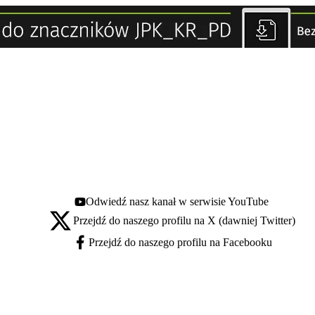
Odwiedź nasz kanał w serwisie YouTube
Youtube - otwiera się w nowej karcie
Przejdź do naszego profilu na X (dawniej Twitter)
X - otwiera się w nowej karcie
Przejdź do naszego profilu na Facebooku
Facebook - otwiera się w nowej karcie