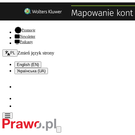
- otwiera się w nowej karcie
Promocje
Newsletter
Podcasty
Zmień język - bieżący:
Zmień język strony
PL
English (EN)
Українська (UA)