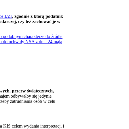
S 1/21
, zgodnie z którą podatnik
darczej, czy też zachować je w
o podobnym charakterze do źródła
sa do uchwały NSA z dnia 24 maja
owych, przerw świątecznych,
ynajem odbywałby się jedynie
rzeby zatrudniania osób w celu
 KIS celem wydania interpretacji i