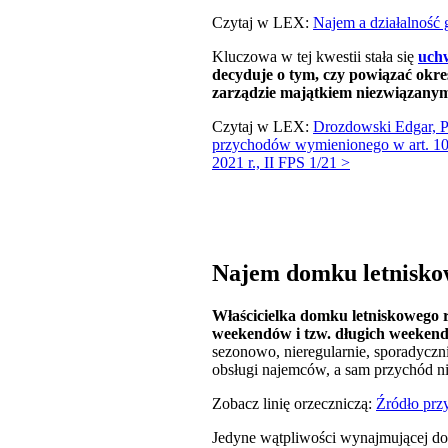
Czytaj w LEX:
Najem a działalność
Kluczowa w tej kwestii stała się
uchw
decyduje o tym, czy powiązać okre
zarządzie majątkiem niezwiązany
Czytaj w LEX:
Drozdowski Edgar, P
przychodów wymienionego w art. 10 
2021 r., II FPS 1/21 >
Najem domku letniskow
Właścicielka domku letniskowego 
weekendów i tzw. długich weeken
sezonowo, nieregularnie, sporadyczni
obsługi najemców, a sam przychód n
Zobacz linię orzeczniczą:
Źródło prz
Jedyne wątpliwości wynajmującej dot