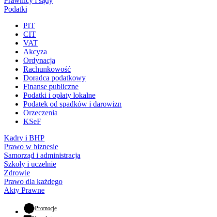
Prawnicy i sądy
Podatki
PIT
CIT
VAT
Akcyza
Ordynacja
Rachunkowość
Doradca podatkowy
Finanse publiczne
Podatki i opłaty lokalne
Podatek od spadków i darowizn
Orzeczenia
KSeF
Kadry i BHP
Prawo w biznesie
Samorząd i administracja
Szkoły i uczelnie
Zdrowie
Prawo dla każdego
Akty Prawne
- otwiera się w nowej karcie
Promocje