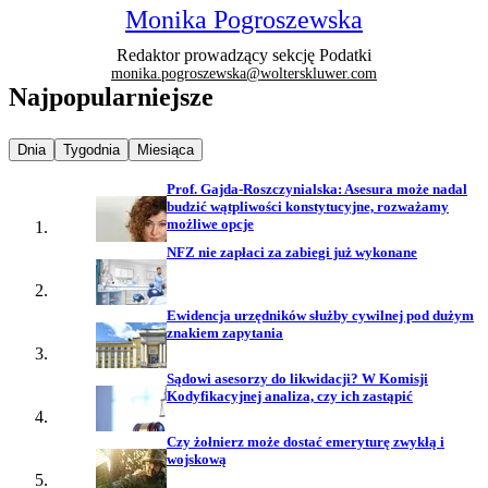
Monika Pogroszewska
Redaktor prowadzący sekcję Podatki
monika.pogroszewska@wolterskluwer.com
Najpopularniejsze
Najpopularniejsze wiadomości z
Najpopularniejsze wiadomości z
Najpopularniejsze wiadomości z
Dnia
Tygodnia
Miesiąca
Prof. Gajda-Roszczynialska: Asesura może nadal
budzić wątpliwości konstytucyjne, rozważamy
możliwe opcje
NFZ nie zapłaci za zabiegi już wykonane
Ewidencja urzędników służby cywilnej pod dużym
znakiem zapytania
Sądowi asesorzy do likwidacji? W Komisji
Kodyfikacyjnej analiza, czy ich zastąpić
Czy żołnierz może dostać emeryturę zwykłą i
wojskową