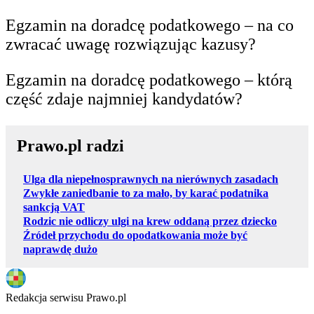
Egzamin na doradcę podatkowego – na co
zwracać uwagę rozwiązując kazusy?
Egzamin na doradcę podatkowego – którą
część zdaje najmniej kandydatów?
Prawo.pl radzi
Ulga dla niepełnosprawnych na nierównych zasadach
Zwykłe zaniedbanie to za mało, by karać podatnika
sankcją VAT
Rodzic nie odliczy ulgi na krew oddaną przez dziecko
Źródeł przychodu do opodatkowania może być
naprawdę dużo
Redakcja serwisu Prawo.pl