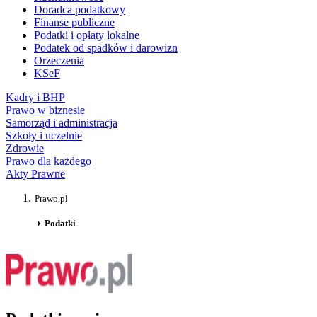
Doradca podatkowy
Finanse publiczne
Podatki i opłaty lokalne
Podatek od spadków i darowizn
Orzeczenia
KSeF
Kadry i BHP
Prawo w biznesie
Samorząd i administracja
Szkoły i uczelnie
Zdrowie
Prawo dla każdego
Akty Prawne
Prawo.pl
Podatki