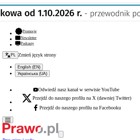
- otwiera się w nowej karcie
Promocje
Newsletter
Podcasty
Zmień język - bieżący:
Zmień język strony
PL
English (EN)
Українська (UA)
Odwiedź nasz kanał w serwisie YouTube
Youtube - otwiera się w nowej karcie
Przejdź do naszego profilu na X (dawniej Twitter)
X - otwiera się w nowej karcie
Przejdź do naszego profilu na Facebooku
Facebook - otwiera się w nowej karcie