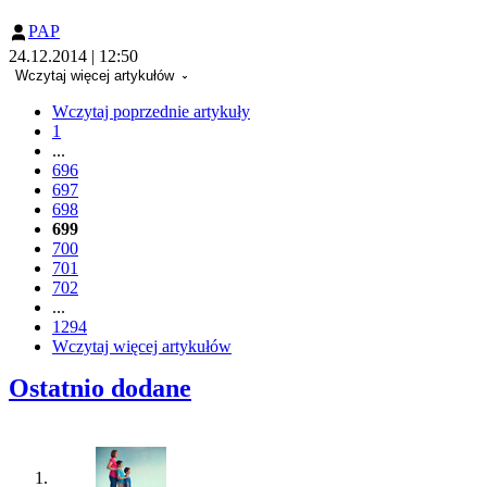
PAP
24.12.2014 | 12:50
Wczytaj więcej artykułów
Wczytaj poprzednie artykuły
1
...
696
697
698
699
700
701
702
...
1294
Wczytaj więcej artykułów
Ostatnio dodane