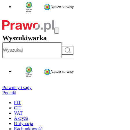
Nasze serwisy
Wyszukiwarka
Szukaj
Nasze serwisy
Prawnicy i sądy
Podatki
PIT
CIT
VAT
Akcyza
Ordynacja
Rachunkowość