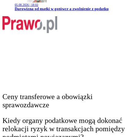
05.08.2026 | 18:02
Przejdź do artykułu:
Darowizna od matki w gotówce a zwolnienie z podatku
Ceny transferowe a obowiązki
sprawozdawcze
Kiedy organy podatkowe mogą dokonać
relokacji ryzyk w transakcjach pomiędzy