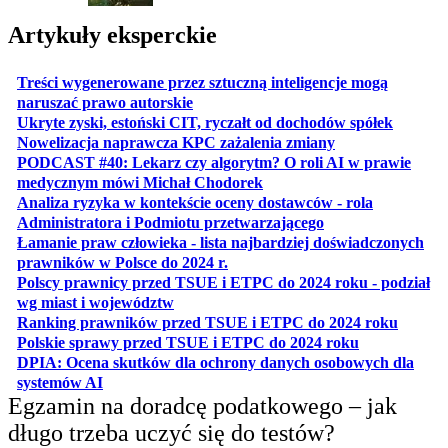
Artykuły eksperckie
Treści wygenerowane przez sztuczną inteligencje mogą
otwiera się w nowej karcie
naruszać prawo autorskie
otwiera 
Ukryte zyski, estoński CIT, ryczałt od dochodów spółek
otwiera się w no
Nowelizacja naprawcza KPC zażalenia zmiany
PODCAST #40: Lekarz czy algorytm? O roli AI w prawie
otwiera się w nowej karcie
medycznym mówi Michał Chodorek
Analiza ryzyka w kontekście oceny dostawców - rola
otwiera się w nowe
Administratora i Podmiotu przetwarzającego
Łamanie praw człowieka - lista najbardziej doświadczonych
otwiera się w nowej karcie
prawników w Polsce do 2024 r.
Polscy prawnicy przed TSUE i ETPC do 2024 roku - podział
otwiera się w nowej karcie
wg miast i województw
otwiera
Ranking prawników przed TSUE i ETPC do 2024 roku
otwiera się w
Polskie sprawy przed TSUE i ETPC do 2024 roku
DPIA: Ocena skutków dla ochrony danych osobowych dla
otwiera się w nowej karcie
systemów AI
Egzamin na doradcę podatkowego – jak
długo trzeba uczyć się do testów?