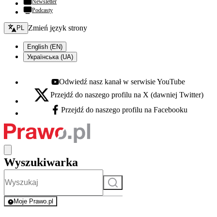
Newsletter
Podcasty
Zmień język - bieżący:
Zmień język strony
PL
English (EN)
Українська (UA)
Odwiedź nasz kanał w serwisie YouTube
Youtube - otwiera się w nowej karcie
Przejdź do naszego profilu na X (dawniej Twitter)
X - otwiera się w nowej karcie
Przejdź do naszego profilu na Facebooku
Facebook - otwiera się w nowej karcie
Wyszukiwarka
Szukaj
Moje Prawo.pl
- rejestracja i logowanie do serwisu