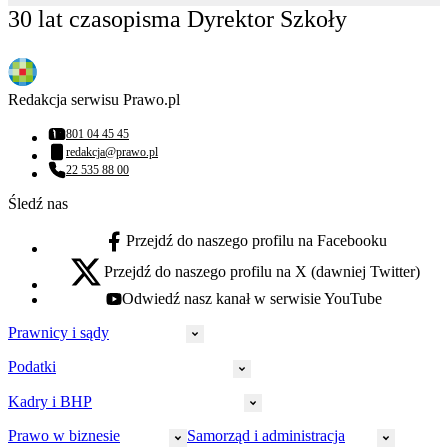
30 lat czasopisma Dyrektor Szkoły
Redakcja serwisu Prawo.pl
801 04 45 45
Numer telefonu:
redakcja@prawo.pl
Adres email:
22 535 88 00
Numer telefonu:
Śledź nas
Przejdź do naszego profilu na Facebooku
facebook - otwiera się w nowej karcie
Przejdź do naszego profilu na X (dawniej Twitter)
x - otwiera się w nowej karcie
Odwiedź nasz kanał w serwisie YouTube
youtube - otwiera się w nowej karcie
Prawnicy i sądy
Podatki
Wymiar sprawiedliwości
Prawnicy
Kadry i BHP
PIT
Prokuratura
CIT
Prawo w biznesie
Samorząd i administracja
Policja