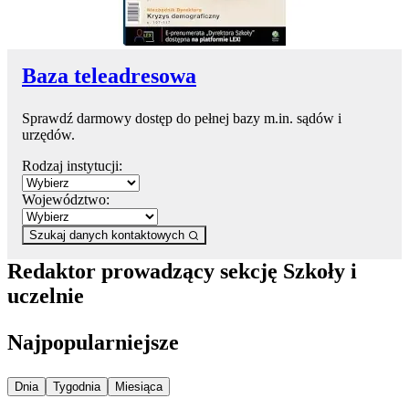
Baza teleadresowa
Sprawdź darmowy dostęp do pełnej bazy m.in. sądów i
urzędów.
Rodzaj instytucji:
Województwo:
Szukaj danych kontaktowych
Redaktor prowadzący sekcję Szkoły i
uczelnie
Najpopularniejsze
Najpopularniejsze wiadomości z
Najpopularniejsze wiadomości z
Najpopularniejsze wiadomości z
Dnia
Tygodnia
Miesiąca