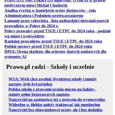
PODCAST #40: Lekarz czy algorytm? O roli AI w prawie
otwiera się w nowej karcie
medycznym mówi Michał Chodorek
Analiza ryzyka w kontekście oceny dostawców - rola
otwiera się w nowe
Administratora i Podmiotu przetwarzającego
Łamanie praw człowieka - lista najbardziej doświadczonych
otwiera się w nowej karcie
prawników w Polsce do 2024 r.
Polscy prawnicy przed TSUE i ETPC do 2024 roku - podział
otwiera się w nowej karcie
wg miast i województw
otwiera
Ranking prawników przed TSUE i ETPC do 2024 roku
otwiera się w
Polskie sprawy przed TSUE i ETPC do 2024 roku
DPIA: Ocena skutków dla ochrony danych osobowych dla
otwiera się w nowej karcie
systemów AI
Prawo.pl radzi - Szkoły i uczelnie
WSA: Wójt chce zwolnić dyrektora szkoły i mnoży
zarzuty, byle był pretekst
Polska szkoła z prawami ucznia mocno na bakier -
statuty pełne bezprawnych zapisów
Nauczyciel na zastępstwo też z prawem do wypoczynku
Wideofon w żłobku należy traktować jak monitoring
Nauczyciel bez obowiązkowej oceny, ale i bez dodatku