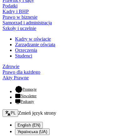
Prawnicy i sądy
Podatki
Kadry i BHP
Prawo w biznesie
Samorząd i administracja
Szkoły i uczelnie
Kadry w oświacie
Zarządzanie oświatą
Orzeczenia
Studenci
Zdrowie
Prawo dla każdego
Akty Prawne
- otwiera się w nowej karcie
Promocje
Newsletter
Podcasty
Zmień język - bieżący:
Zmień język strony
PL
English (EN)
Українська (UA)