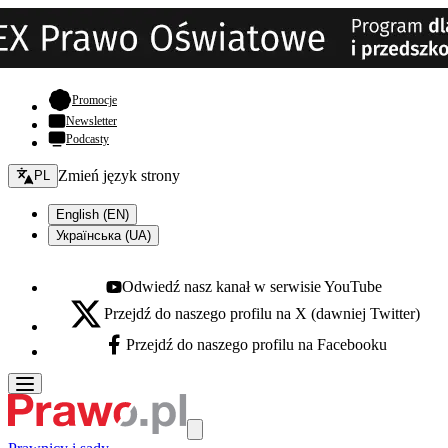
- otwiera się w nowej karcie
Promocje
Newsletter
Podcasty
Zmień język - bieżący:
Zmień język strony
PL
English (EN)
Українська (UA)
Odwiedź nasz kanał w serwisie YouTube
Youtube - otwiera się w nowej karcie
Przejdź do naszego profilu na X (dawniej Twitter)
X - otwiera się w nowej karcie
Przejdź do naszego profilu na Facebooku
Facebook - otwiera się w nowej karcie