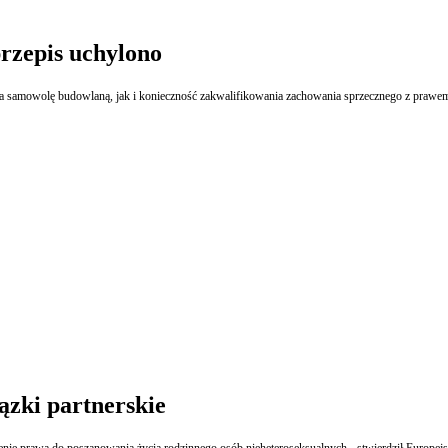
przepis uchylono
h za samowolę budowlaną, jak i konieczność zakwalifikowania zachowania sprzecznego z praw
ązki partnerskie
ie prawa do poszanowania życia rodzinnego osób nieheteroseksualnych - stwierdził Europejs