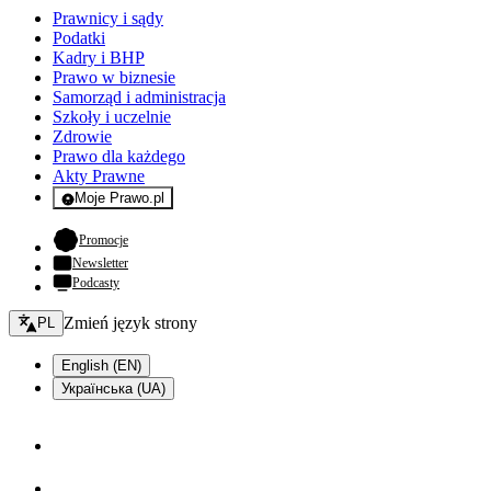
Prawnicy i sądy
Podatki
Kadry i BHP
Prawo w biznesie
Samorząd i administracja
Szkoły i uczelnie
Zdrowie
Prawo dla każdego
Akty Prawne
Moje Prawo.pl
- rejestracja i logowanie do serwisu
- otwiera się w nowej karcie
Promocje
Newsletter
Podcasty
Zmień język - bieżący:
Zmień język strony
PL
English (EN)
Українська (UA)