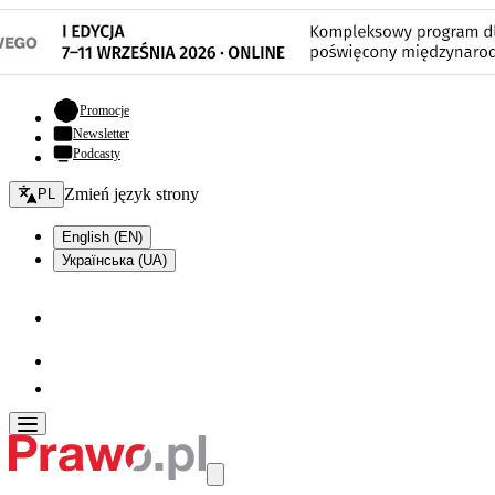
- otwiera się w nowej karcie
Promocje
Newsletter
Podcasty
Zmień język - bieżący:
Zmień język strony
PL
English (EN)
Українська (UA)