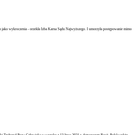
em jako wykroczenia - orzekła Izba Karna Sądu Najwyższego. I umorzyła postępowanie mimo
ki Trybunał Praw Człowieka w wyroku z 13 lipca 2021 r. dotyczącym Rosji. Polska także