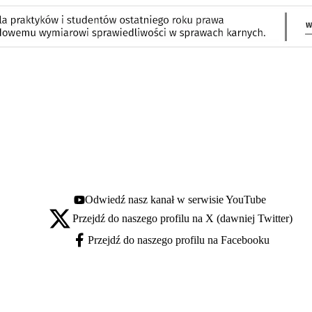
Odwiedź nasz kanał w serwisie YouTube
Youtube - otwiera się w nowej karcie
Przejdź do naszego profilu na X (dawniej Twitter)
X - otwiera się w nowej karcie
Przejdź do naszego profilu na Facebooku
Facebook - otwiera się w nowej karcie