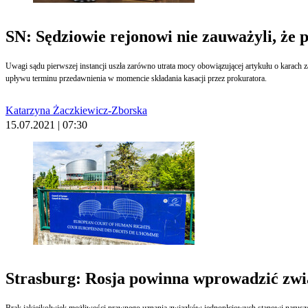
SN: Sędziowie rejonowi nie zauważyli, że 
Uwagi sądu pierwszej instancji uszła zarówno utrata mocy obowiązującej artykułu o karac
upływu terminu przedawnienia w momencie składania kasacji przez prokuratora.
Katarzyna Żaczkiewicz-Zborska
15.07.2021 | 07:30
Strasburg: Rosja powinna wprowadzić zwi
Brak jakiejkolwiek możliwości prawnego uznania związków jednopłciowych stanowi naruszen