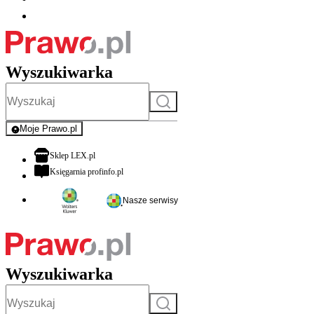
Wyszukiwarka
Szukaj
Moje Prawo.pl
- rejestracja i logowanie do serwisu
otwiera się w nowej karcie
Sklep LEX.pl
otwiera się w nowej karcie
Księgarnia profinfo.pl
Nasze serwisy
Wyszukiwarka
Szukaj