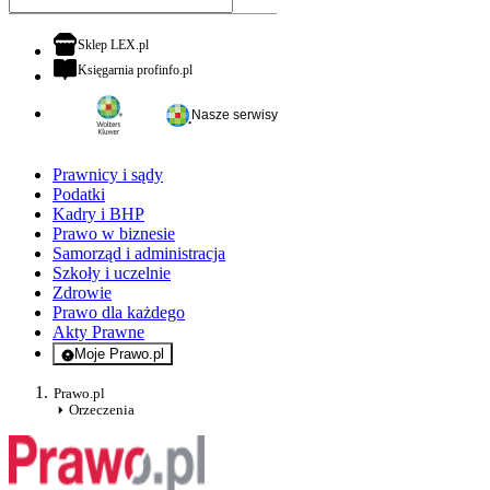
otwiera się w nowej karcie
Sklep LEX.pl
otwiera się w nowej karcie
Księgarnia profinfo.pl
Nasze serwisy
Prawnicy i sądy
Podatki
Kadry i BHP
Prawo w biznesie
Samorząd i administracja
Szkoły i uczelnie
Zdrowie
Prawo dla każdego
Akty Prawne
Moje Prawo.pl
- rejestracja i logowanie do serwisu
Prawo.pl
Orzeczenia