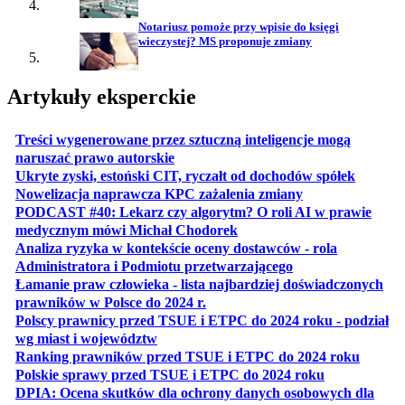
Notariusz pomoże przy wpisie do księgi
wieczystej? MS proponuje zmiany
Artykuły eksperckie
Treści wygenerowane przez sztuczną inteligencje mogą
otwiera się w nowej karcie
naruszać prawo autorskie
otwiera 
Ukryte zyski, estoński CIT, ryczałt od dochodów spółek
otwiera się w no
Nowelizacja naprawcza KPC zażalenia zmiany
PODCAST #40: Lekarz czy algorytm? O roli AI w prawie
otwiera się w nowej karcie
medycznym mówi Michał Chodorek
Analiza ryzyka w kontekście oceny dostawców - rola
otwiera się w nowe
Administratora i Podmiotu przetwarzającego
Łamanie praw człowieka - lista najbardziej doświadczonych
otwiera się w nowej karcie
prawników w Polsce do 2024 r.
Polscy prawnicy przed TSUE i ETPC do 2024 roku - podział
otwiera się w nowej karcie
wg miast i województw
otwiera
Ranking prawników przed TSUE i ETPC do 2024 roku
otwiera się w
Polskie sprawy przed TSUE i ETPC do 2024 roku
DPIA: Ocena skutków dla ochrony danych osobowych dla