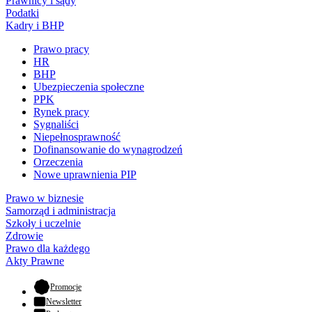
Prawnicy i sądy
Podatki
Kadry i BHP
Prawo pracy
HR
BHP
Ubezpieczenia społeczne
PPK
Rynek pracy
Sygnaliści
Niepełnosprawność
Dofinansowanie do wynagrodzeń
Orzeczenia
Nowe uprawnienia PIP
Prawo w biznesie
Samorząd i administracja
Szkoły i uczelnie
Zdrowie
Prawo dla każdego
Akty Prawne
- otwiera się w nowej karcie
Promocje
Newsletter