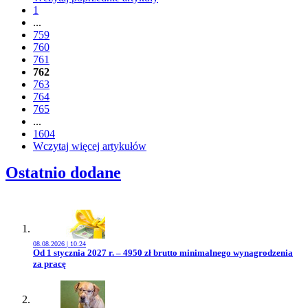
1
...
759
760
761
762
763
764
765
...
1604
Wczytaj więcej artykułów
Ostatnio dodane
08.08.2026 | 10:24
Przejdź do artykułu:
Od 1 stycznia 2027 r. – 4950 zł brutto minimalnego wynagrodzenia
za pracę