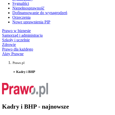
Sygnaliści
Niepełnosprawność
Dofinansowanie do wynagrodzeń
Orzeczenia
Nowe uprawnienia PIP
Prawo w biznesie
Samorząd i administracja
Szkoły i uczelnie
Zdrowie
Prawo dla każdego
Akty Prawne
Prawo.pl
Kadry i BHP
Kadry i BHP - najnowsze