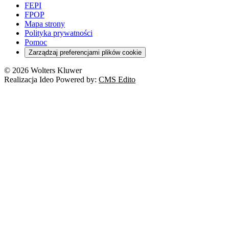
Pacjent
FEPI
ESG
Wybory
Szkoła i uczeń
FPOP
Kredyty
Turystyka
Mapa strony
Cło
Orzeczenia
Polityka prywatności
Deregulacja
RODO
Pomoc
Cyberbezpieczeństwo
Zarządzaj preferencjami plików cookie
Franczyza
Nowe technologie
© 2026 Wolters Kluwer
Prawo autorskie
Realizacja Ideo Powered by:
CMS Edito