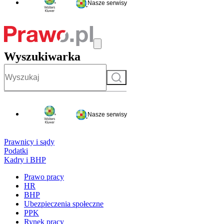
Nasze serwisy
Wyszukiwarka
Szukaj
Nasze serwisy
Prawnicy i sądy
Podatki
Kadry i BHP
Prawo pracy
HR
BHP
Ubezpieczenia społeczne
PPK
Rynek pracy