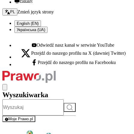
Podcasty
Zmień język - bieżący:
Zmień język strony
PL
English (EN)
Українська (UA)
Odwiedź nasz kanał w serwisie YouTube
Youtube - otwiera się w nowej karcie
Przejdź do naszego profilu na X (dawniej Twitter)
X - otwiera się w nowej karcie
Przejdź do naszego profilu na Facebooku
Facebook - otwiera się w nowej karcie
Wyszukiwarka
Szukaj
Moje Prawo.pl
- rejestracja i logowanie do serwisu