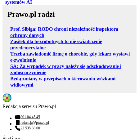
otwiera się w nowej karcie
systemów AI
Prawo.pl radzi
Prof. Sibiga: RODO chroni niezależność inspektora
ochrony danych
Zasiłek dla bezrobotnych to nie świadczenie
przedemerytalne
Trzeba zawiadomić firmę o chorobie, gdy lekarz wystawi
e-zwolnienie
SA: Za wypadek w pracy należy się odszkodowanie i
zadośćuczynienie
Będą zmiany w przepisach o kierowaniu wózkami
widłowymi
Redakcja serwisu Prawo.pl
801 04 45 45
Numer telefonu:
redakcja@prawo.pl
Adres email:
22 535 88 00
Numer telefonu:
Śledź nas