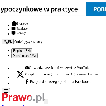
- otwiera się w nowej karcie
Promocje
Newsletter
Podcasty
Zmień język - bieżący:
Zmień język strony
PL
English (EN)
Українська (UA)
Odwiedź nasz kanał w serwisie YouTube
Youtube - otwiera się w nowej karcie
Przejdź do naszego profilu na X (dawniej Twitter)
X - otwiera się w nowej karcie
Przejdź do naszego profilu na Facebooku
Facebook - otwiera się w nowej karcie