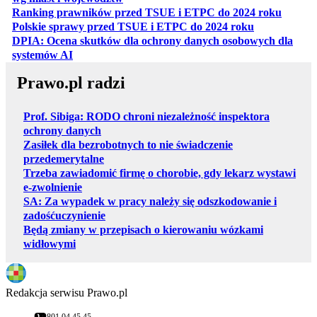
otwiera
Ranking prawników przed TSUE i ETPC do 2024 roku
otwiera się w
Polskie sprawy przed TSUE i ETPC do 2024 roku
DPIA: Ocena skutków dla ochrony danych osobowych dla
otwiera się w nowej karcie
systemów AI
Prawo.pl radzi
Prof. Sibiga: RODO chroni niezależność inspektora
ochrony danych
Zasiłek dla bezrobotnych to nie świadczenie
przedemerytalne
Trzeba zawiadomić firmę o chorobie, gdy lekarz wystawi
e-zwolnienie
SA: Za wypadek w pracy należy się odszkodowanie i
zadośćuczynienie
Będą zmiany w przepisach o kierowaniu wózkami
widłowymi
Redakcja serwisu Prawo.pl
801 04 45 45