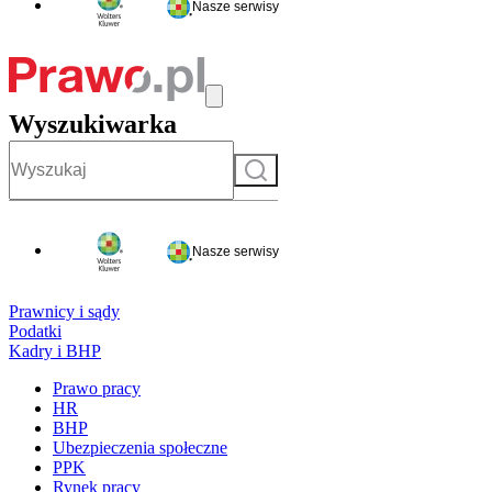
Nasze serwisy
Wyszukiwarka
Szukaj
Nasze serwisy
Prawnicy i sądy
Podatki
Kadry i BHP
Prawo pracy
HR
BHP
Ubezpieczenia społeczne
PPK
Rynek pracy