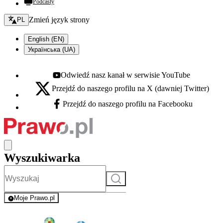
Podcasty
Zmień język - bieżący:
Zmień język strony
PL
English (EN)
Українська (UA)
Odwiedź nasz kanał w serwisie YouTube
Youtube - otwiera się w nowej karcie
Przejdź do naszego profilu na X (dawniej Twitter)
X - otwiera się w nowej karcie
Przejdź do naszego profilu na Facebooku
Facebook - otwiera się w nowej karcie
Wyszukiwarka
Szukaj
Moje Prawo.pl
- rejestracja i logowanie do serwisu