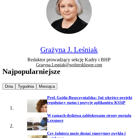
Grażyna J. Leśniak
Redaktor prowadzący sekcję Kadry i BHP
Grazyna.Lesniak@wolterskluwer.com
Najpopularniejsze
Najpopularniejsze wiadomości z
Najpopularniejsze wiadomości z
Najpopularniejsze wiadomości z
Dnia
Tygodnia
Miesiąca
Prof. Gajda-Roszczynialska: Już wkrótce projekt
regulujący status i pozycję aplikantów KSSiP
W ramach śledztwa zablokowano strony portalu
Lexspace
Czy żołnierz może dostać emeryturę zwykłą i