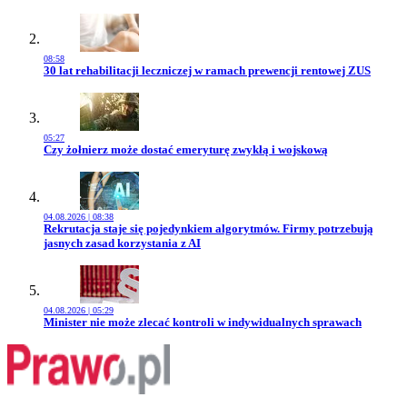
08:58
Przejdź do artykułu:
30 lat rehabilitacji leczniczej w ramach prewencji rentowej ZUS
05:27
Przejdź do artykułu:
Czy żołnierz może dostać emeryturę zwykłą i wojskową
04.08.2026 | 08:38
Przejdź do artykułu:
Rekrutacja staje się pojedynkiem algorytmów. Firmy potrzebują
jasnych zasad korzystania z AI
04.08.2026 | 05:29
Przejdź do artykułu:
Minister nie może zlecać kontroli w indywidualnych sprawach