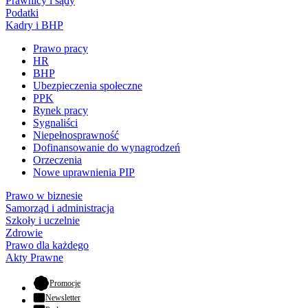
Prawnicy i sądy
Podatki
Kadry i BHP
Prawo pracy
HR
BHP
Ubezpieczenia społeczne
PPK
Rynek pracy
Sygnaliści
Niepełnosprawność
Dofinansowanie do wynagrodzeń
Orzeczenia
Nowe uprawnienia PIP
Prawo w biznesie
Samorząd i administracja
Szkoły i uczelnie
Zdrowie
Prawo dla każdego
Akty Prawne
- otwiera się w nowej karcie
Promocje
Newsletter