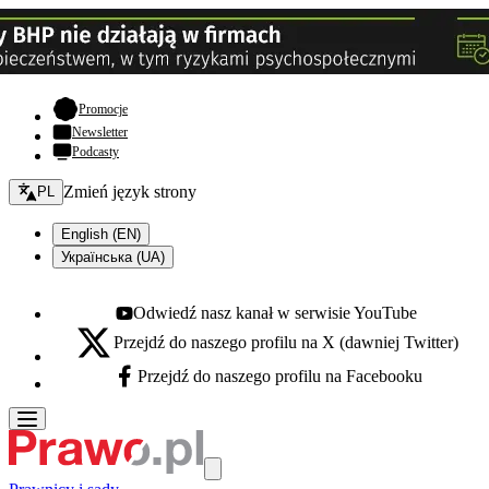
- otwiera się w nowej karcie
Promocje
Newsletter
Podcasty
Zmień język - bieżący:
Zmień język strony
PL
English (EN)
Українська (UA)
Odwiedź nasz kanał w serwisie YouTube
Youtube - otwiera się w nowej karcie
Przejdź do naszego profilu na X (dawniej Twitter)
X - otwiera się w nowej karcie
Przejdź do naszego profilu na Facebooku
Facebook - otwiera się w nowej karcie