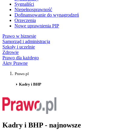
Sygnaliści
Niepełnosprawność
Dofinansowanie do wynagrodzeń
Orzeczenia
Nowe uprawnienia PIP
Prawo w biznesie
Samorząd i administracja
Szkoły i uczelnie
Zdrowie
Prawo dla każdego
Akty Prawne
Prawo.pl
Kadry i BHP
Kadry i BHP - najnowsze