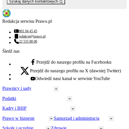
Szukaj danych kontaktowych
Redakcja serwisu Prawo.pl
801 04 45 45
Numer telefonu:
redakcja@prawo.pl
Adres email:
22 535 88 00
Numer telefonu:
Śledź nas
Przejdź do naszego profilu na Facebooku
facebook - otwiera się w nowej karcie
Przejdź do naszego profilu na X (dawniej Twitter)
x - otwiera się w nowej karcie
Odwiedź nasz kanał w serwisie YouTube
youtube - otwiera się w nowej karcie
Prawnicy i sądy
Podatki
Wymiar sprawiedliwości
Prawnicy
Kadry i BHP
PIT
Prokuratura
CIT
Prawo w biznesie
Samorząd i administracja
Policja
Prawo pracy
VAT
Rynek
HR
Szkoły i uczelnie
Zdrowie
Akcyza
Strefa aplikanta