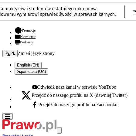
- otwiera się w nowej karcie
Promocje
Newsletter
Podcasty
Zmień język - bieżący:
Zmień język strony
PL
English (EN)
Українська (UA)
Odwiedź nasz kanał w serwisie YouTube
Youtube - otwiera się w nowej karcie
Przejdź do naszego profilu na X (dawniej Twitter)
X - otwiera się w nowej karcie
Przejdź do naszego profilu na Facebooku
Facebook - otwiera się w nowej karcie