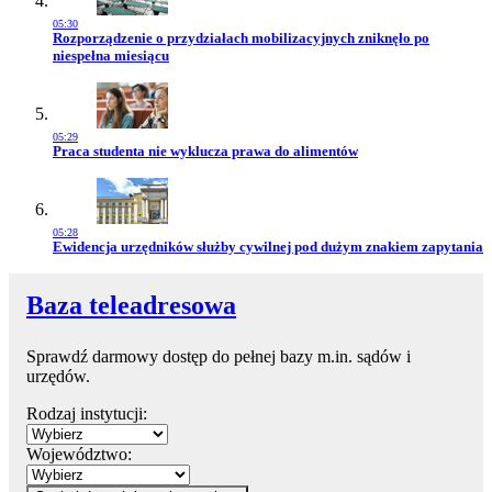
05:30
Przejdź do artykułu:
Rozporządzenie o przydziałach mobilizacyjnych zniknęło po
niespełna miesiącu
05:29
Przejdź do artykułu:
Praca studenta nie wyklucza prawa do alimentów
05:28
Przejdź do artykułu:
Ewidencja urzędników służby cywilnej pod dużym znakiem zapytania
Baza teleadresowa
Sprawdź darmowy dostęp do pełnej bazy m.in. sądów i
urzędów.
Rodzaj instytucji:
Województwo: