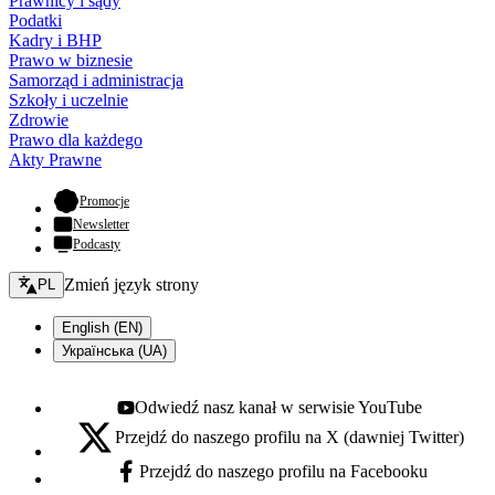
Prawnicy i sądy
Podatki
Kadry i BHP
Prawo w biznesie
Samorząd i administracja
Szkoły i uczelnie
Zdrowie
Prawo dla każdego
Akty Prawne
- otwiera się w nowej karcie
Promocje
Newsletter
Podcasty
Zmień język - bieżący:
Zmień język strony
PL
English (EN)
Українська (UA)
Odwiedź nasz kanał w serwisie YouTube
Youtube - otwiera się w nowej karcie
Przejdź do naszego profilu na X (dawniej Twitter)
X - otwiera się w nowej karcie
Przejdź do naszego profilu na Facebooku
Facebook - otwiera się w nowej karcie