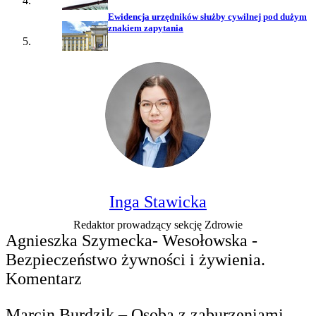
Ewidencja urzędników służby cywilnej pod dużym
znakiem zapytania
Inga Stawicka
Redaktor prowadzący sekcję Zdrowie
Agnieszka Szymecka- Wesołowska -
Bezpieczeństwo żywności i żywienia.
Komentarz
Marcin Burdzik – Osoba z zaburzeniami