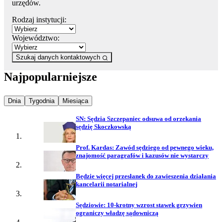
urzędów.
Rodzaj instytucji:
Województwo:
Szukaj danych kontaktowych
Najpopularniejsze
Najpopularniejsze wiadomości z
Najpopularniejsze wiadomości z
Najpopularniejsze wiadomości z
Dnia
Tygodnia
Miesiąca
SN: Sędzia Szczepaniec odsuwa od orzekania
sędzię Skoczkowską
Prof. Kardas: Zawód sędziego od pewnego wieku,
znajomość paragrafów i kazusów nie wystarczy
Będzie więcej przesłanek do zawieszenia działania
kancelarii notarialnej
Sędziowie: 10-krotny wzrost stawek grzywien
ograniczy władzę sądowniczą