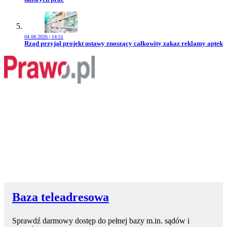
04.08.2026 | 14:51
Przejdź do artykułu:
Rząd przyjął projekt ustawy znoszący całkowity zakaz reklamy aptek
Baza teleadresowa
Sprawdź darmowy dostęp do pełnej bazy m.in. sądów i