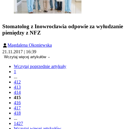
Stomatolog z Inowrocławia odpowie za wyłudzanie
pieniędzy z NFZ
Magdalena Okoniewska
21.11.2017 | 16:39
Wczytaj więcej artykułów
Wczytaj poprzednie artykuły
1
...
412
413
414
415
416
417
418
...
1427
Wczytaj więcej artykułów