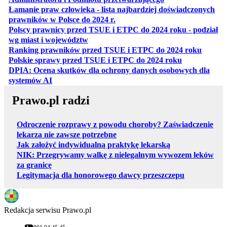
Łamanie praw człowieka - lista najbardziej doświadczonych
otwiera się w nowej karcie
prawników w Polsce do 2024 r.
Polscy prawnicy przed TSUE i ETPC do 2024 roku - podział
otwiera się w nowej karcie
wg miast i województw
otwiera
Ranking prawników przed TSUE i ETPC do 2024 roku
otwiera się w
Polskie sprawy przed TSUE i ETPC do 2024 roku
DPIA: Ocena skutków dla ochrony danych osobowych dla
otwiera się w nowej karcie
systemów AI
Prawo.pl radzi
Odroczenie rozprawy z powodu choroby? Zaświadczenie
lekarza nie zawsze potrzebne
Jak założyć indywidualną praktykę lekarską
NIK: Przegrywamy walkę z nielegalnym wywozem leków
za granicę
Legitymacja dla honorowego dawcy przeszczepu
Redakcja serwisu Prawo.pl