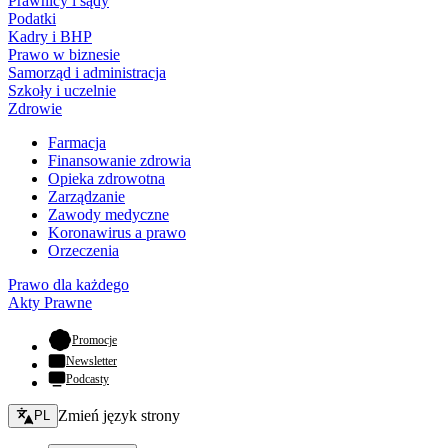
Prawnicy i sądy
Podatki
Kadry i BHP
Prawo w biznesie
Samorząd i administracja
Szkoły i uczelnie
Zdrowie
Farmacja
Finansowanie zdrowia
Opieka zdrowotna
Zarządzanie
Zawody medyczne
Koronawirus a prawo
Orzeczenia
Prawo dla każdego
Akty Prawne
- otwiera się w nowej karcie
Promocje
Newsletter
Podcasty
Zmień język - bieżący:
Zmień język strony
PL