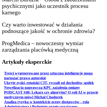
psychicznymi jako uczestnik procesu
karnego
Czy warto inwestować w działania
podnoszące jakość w ochronie zdrowia?
ProgMedica – nowoczesny wymiar
zarządzania placówką medyczną
Artykuły eksperckie
Treści wygenerowane przez sztuczną inteligencje mogą
otwiera się w nowej karcie
naruszać prawo autorskie
otwiera 
Ukryte zyski, estoński CIT, ryczałt od dochodów spółek
otwiera się w no
Nowelizacja naprawcza KPC zażalenia zmiany
PODCAST #40: Lekarz czy algorytm? O roli AI w prawie
otwiera się w nowej karcie
medycznym mówi Michał Chodorek
Analiza ryzyka w kontekście oceny dostawców - rola
otwiera się w nowe
Administratora i Podmiotu przetwarzającego