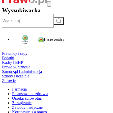
Wyszukiwarka
Szukaj
Nasze serwisy
Prawnicy i sądy
Podatki
Kadry i BHP
Prawo w biznesie
Samorząd i administracja
Szkoły i uczelnie
Zdrowie
Farmacja
Finansowanie zdrowia
Opieka zdrowotna
Zarządzanie
Zawody medyczne
Koronawirus a prawo