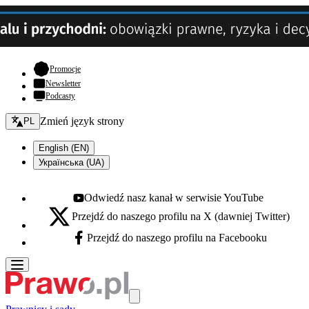
- otwiera się w nowej karcie
Promocje
Newsletter
Podcasty
Zmień język - bieżący:
Zmień język strony
PL
English (EN)
Українська (UA)
Odwiedź nasz kanał w serwisie YouTube
Youtube - otwiera się w nowej karcie
Przejdź do naszego profilu na X (dawniej Twitter)
X - otwiera się w nowej karcie
Przejdź do naszego profilu na Facebooku
Facebook - otwiera się w nowej karcie