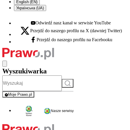
English (EN)
Українська (UA)
Odwiedź nasz kanał w serwisie YouTube
Youtube - otwiera się w nowej karcie
Przejdź do naszego profilu na X (dawniej Twitter)
X - otwiera się w nowej karcie
Przejdź do naszego profilu na Facebooku
Facebook - otwiera się w nowej karcie
Wyszukiwarka
Szukaj
Moje Prawo.pl
- rejestracja i logowanie do serwisu
Nasze serwisy