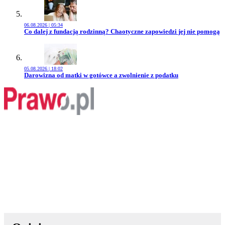
06.08.2026 | 05:34
Przejdź do artykułu:
Co dalej z fundacją rodzinną? Chaotyczne zapowiedzi jej nie pomogą
05.08.2026 | 18:02
Przejdź do artykułu:
Darowizna od matki w gotówce a zwolnienie z podatku