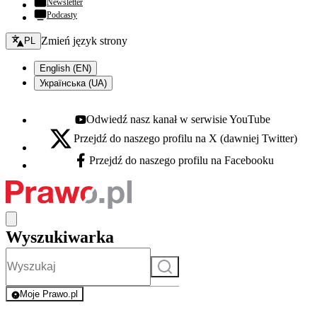
Newsletter
Podcasty
Zmień język - bieżący:
Zmień język strony
PL
English (EN)
Українська (UA)
Odwiedź nasz kanał w serwisie YouTube
Youtube - otwiera się w nowej karcie
Przejdź do naszego profilu na X (dawniej Twitter)
X - otwiera się w nowej karcie
Przejdź do naszego profilu na Facebooku
Facebook - otwiera się w nowej karcie
Wyszukiwarka
Szukaj
Moje Prawo.pl
- rejestracja i logowanie do serwisu