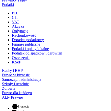
Prawnicy i sądy
Podatki
PIT
CIT
VAT
Akcyza
Ordynacja
Rachunkowość
Doradca podatkowy
Finanse publiczne
Podatki i opłaty lokalne
Podatek od spadków i darowizn
Orzeczenia
KSeF
Kadry i BHP
Prawo w biznesie
Samorząd i administracja
Szkoły i uczelnie
Zdrowie
Prawo dla każdego
Akty Prawne
- otwiera się w nowej karcie
Promocje