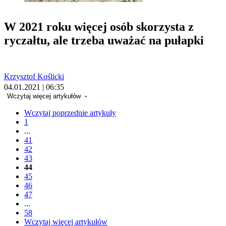
W 2021 roku więcej osób skorzysta z
ryczałtu, ale trzeba uważać na pułapki
Krzysztof Koślicki
04.01.2021 | 06:35
Wczytaj więcej artykułów
Wczytaj poprzednie artykuły
1
...
41
42
43
44
45
46
47
...
58
Wczytaj więcej artykułów