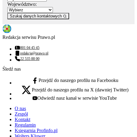
Województwo:
Szukaj danych kontaktowych
Redakcja serwisu Prawo.pl
801 04 45 45
Numer telefonu:
redakcja@prawo.pl
Adres email:
22 535 88 00
Numer telefonu:
Śledź nas
Przejdź do naszego profilu na Facebooku
facebook - otwiera się w nowej karcie
Przejdź do naszego profilu na X (dawniej Twitter)
x - otwiera się w nowej karcie
Odwiedź nasz kanał w serwisie YouTube
youtube - otwiera się w nowej karcie
O nas
Zespół
Kontakt
Regulamin
Księgarnia Profinfo.pl
Wolters Kluwer