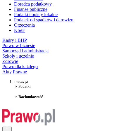
Doradca podatkowy
Finanse publiczne
Podatki i opłaty lokalne
Podatek od spadków i darowizn
Orzeczenia
KSeF
Kadry i BHP
Prawo w biznesie
Samorząd i administracja
Szkoły i uczelnie
Zdrowie
Prawo dla każdego
Akty Prawne
Prawo.pl
Podatki
Rachunkowość