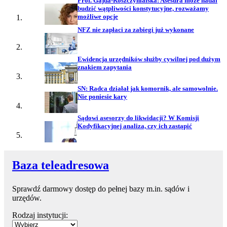
Prof. Gajda-Roszczynialska: Asesura może nadal
budzić wątpliwości konstytucyjne, rozważamy
możliwe opcje
NFZ nie zapłaci za zabiegi już wykonane
Ewidencja urzędników służby cywilnej pod dużym
znakiem zapytania
SN: Radca działał jak komornik, ale samowolnie.
Nie poniesie kary
Sądowi asesorzy do likwidacji? W Komisji
Kodyfikacyjnej analiza, czy ich zastąpić
Baza teleadresowa
Sprawdź darmowy dostęp do pełnej bazy m.in. sądów i
urzędów.
Rodzaj instytucji: