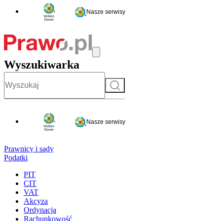
Nasze serwisy
Wyszukiwarka
Szukaj
Nasze serwisy
Prawnicy i sądy
Podatki
PIT
CIT
VAT
Akcyza
Ordynacja
Rachunkowość