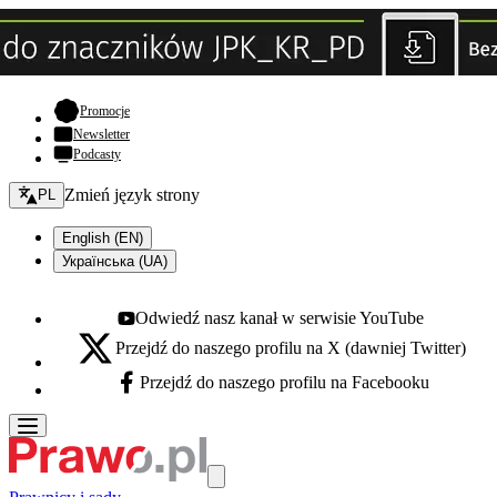
- otwiera się w nowej karcie
Promocje
Newsletter
Podcasty
Zmień język - bieżący:
Zmień język strony
PL
English (EN)
Українська (UA)
Odwiedź nasz kanał w serwisie YouTube
Youtube - otwiera się w nowej karcie
Przejdź do naszego profilu na X (dawniej Twitter)
X - otwiera się w nowej karcie
Przejdź do naszego profilu na Facebooku
Facebook - otwiera się w nowej karcie