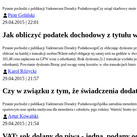
Pytanie pochodzi z publikacji Vademecum Doradcy PodatkowegoCzy urząd skarbowy może pr
Piotr Geliński
29.04.2015 | 22:01
Jak obliczyć podatek dochodowy z tytułu 
Pytanie pochodzi z publikacji Vademecum Doradcy PodatkowegoCzy obliczając dyskonto przy wykupie obligacji tej samej serii (skarbowych lub korporacyjnych) biuro maklerskie powinno uwzględnić sumę kosztów na wszystkich transakcjach nabycia obligacji, czy też dochód
obliczać na każdej z transakcji osobno?Klient nabył obligacje tej samej serii na giełdzie w dwóch transakcjach:1) 1 transakcja wydatki poniesione na nabycie 1 obligacji w pierwszej transakcji przewyższały kwotę uzyskaną z wykupu = 100 zł (wydatki na nabycie 1 obligacji =
101,48 cena zapłacona na GPW wraz z odsetkami). Brak dyskonta.2) 2 transakcja wydatki poniesione na nabycie 1 obligacji w drugiej transakcji były niższe niż kwota uzyskana z wykupu = 100,00 zł (wydatki na nabycie 1 obligacji = 99,83 zł cena zapłacona na GPW wraz z
Karol Różycki
29.04.2015 | 21:57
Czy w związku z tym, że świadczenia dod
Pytanie pochodzi z publikacji Vademecum Doradcy PodatkowegoSpółka zatrudnia menedżera na podstawie kontraktu menedżerskiego. W kontrakcie określono, że oprócz wynagrodzenia w gotówce, menedżerowi przysługują świadczenia dodatkowe: członkostwo w klubie
Artur Kowalski
29.04.2015 | 21:54
VAT: sok dolany do piwa - jedna, podany od