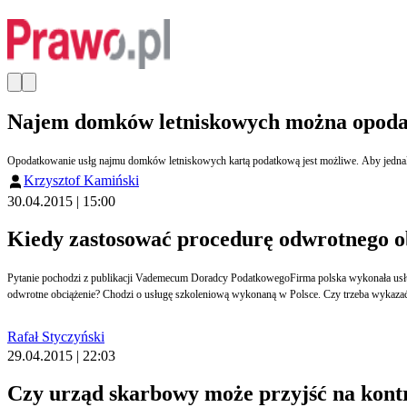
Najem domków letniskowych można opoda
Krzysztof Kamiński
30.04.2015 | 15:00
Kiedy zastosować procedurę odwrotnego o
Pytanie pochodzi z publikacji Vademecum Doradcy PodatkowegoFirma polska wykonała usługę na rzecz kontrahenta z Unii Europejskiej. Kontrahent unijny nie jest podatnikiem VAT, ale prowadzi działalność gospodarczą. Czy polska firma wystawia fakturę bez VAT z adnotacją
Rafał Styczyński
29.04.2015 | 22:03
Czy urząd skarbowy może przyjść na kontr