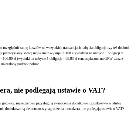
odsetkami). Powstanie dyskonto.Biorąc pod uwagę sumę kosztów w obu transakcjach biuro maklerskie nie pobrałoby podatku, jednak obliczając dyskonto oddzielnie dla każdej z transakcji należałoby podatek pobrać.
ra, nie podlegają ustawie o VAT?
odatkowania.Czy w związku z tym, że świadczenia dodatkowe są elementem wynagrodzenia menedżera, nie podlegają ustawie o VAT?