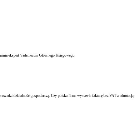
formy opodatkowania podatnik musi spełnić określone ustawą warunki - wyjaśnia ekspert Vademecum Głównego Księgowego.