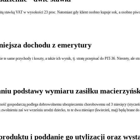
dy klient osobno kupuje sok, a osobno piwo zasadne może być zastosowanie dwóch stawek podatkowych - wyjaśnia ekspert
mniejsza dochodu z emerytury
zaniu podstawy wymiaru zasiłku macierzyńsk
i okazało się, że jest w ciąży. Czy jeżeli w maju i czerwcu przedsiębiorca będzie przebywać na zwolnieniu zaś we wr
oduktu i poddanie go utylizacji oraz wysta