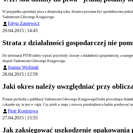
W przypadku sprzedaży piwa z domieszką soku, dostawa powinna być opodatkowana jednolitą stawką VAT w wysokości 23 proc. Natomiast g
Vademecum Głównego Księgowego.
Edyta Zaniewicz
29.04.2015 | 14:45
Strata z działalności gospodarczej nie po
Do informacji PIT/B należy wpisać przychody i koszty z działalności gospodarczej, a następnie te same przychody i koszty, a także ich wynik, tj. stratę przepisać do PIT-36. Niestety, ale strata z działalności gospodarczej nie pomniejsza dochodu uzyskanego z emerytury - wyjaśnia
ekspert Vademecum Głównego Księgowego.
Joanna Woźniak
28.04.2015 | 12:59
Jaki okres należy uwzględniać przy oblic
Pytanie pochodzi z publikacji Vademecum Głównego KsięgowegoOsoba prowadząca działalność gospodarczą podlega dobrowolnemu ubezpieczeniu chorobowemu od 3 miesięcy (styczeń, luty, marzec 2015). Opłacała składkę od podwyższonej podstawy. W kwietniu zachorowała
Piotr Kostrzewa
27.04.2015 | 15:55
Jak zaksięgować uszkodzenie opakowania pr