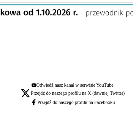
Odwiedź nasz kanał w serwisie YouTube
Youtube - otwiera się w nowej karcie
Przejdź do naszego profilu na X (dawniej Twitter)
X - otwiera się w nowej karcie
Przejdź do naszego profilu na Facebooku
Facebook - otwiera się w nowej karcie