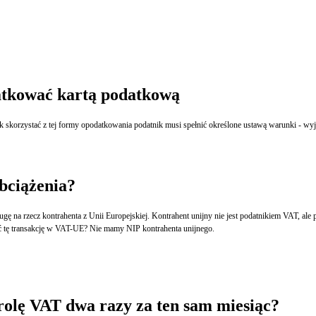
tkować kartą podatkową
Opodatkowanie usłg najmu domków letniskowych kartą podatkową jest możliwe. Aby jednak skorzystać z tej 
bciążenia?
odwrotne obciążenie? Chodzi o usługę szkoleniową wykonaną w Polsce. Czy trzeba wykazać tę transakcję w VAT-UE? Nie mamy NIP kontrahenta unijnego.
olę VAT dwa razy za ten sam miesiąc?