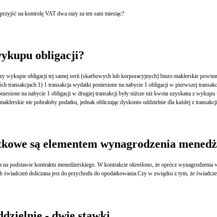
zyjść na kontrolę VAT dwa razy za ten sam miesiąc?
wykupu obligacji?
atkowe są elementem wynagrodzenia menedże
sportowym oraz opieka medyczna dla menedżera i członków jego rodziny. Wartość brutto tych świadczeń doliczana jest do przychodu do op
dzielnie - dwie stawki