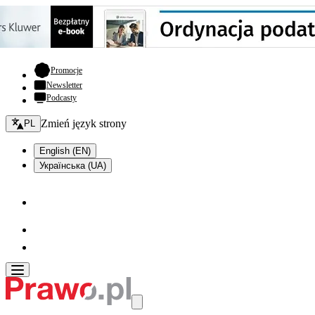
- otwiera się w nowej karcie
Promocje
Newsletter
Podcasty
Zmień język - bieżący:
Zmień język strony
PL
English (EN)
Українська (UA)