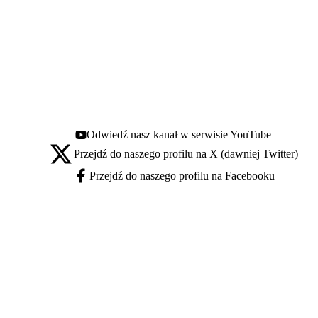
Odwiedź nasz kanał w serwisie YouTube
Youtube - otwiera się w nowej karcie
Przejdź do naszego profilu na X (dawniej Twitter)
X - otwiera się w nowej karcie
Przejdź do naszego profilu na Facebooku
Facebook - otwiera się w nowej karcie