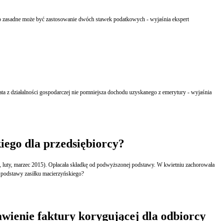
iego dla przedsiębiorcy?
ześniu urodzi dziecko, to te dwa miesiące (kwiecień, maj) będą brane do podstawy zasiłku macierzyńskiego?
wienie faktury korygującej dla odbiorcy