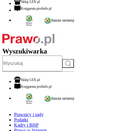
otwiera się w nowej karcie
Sklep LEX.pl
otwiera się w nowej karcie
Księgarnia profinfo.pl
Nasze serwisy
Wyszukiwarka
Szukaj
otwiera się w nowej karcie
Sklep LEX.pl
otwiera się w nowej karcie
Księgarnia profinfo.pl
Nasze serwisy
Prawnicy i sądy
Podatki
Kadry i BHP
Prawo w biznesie