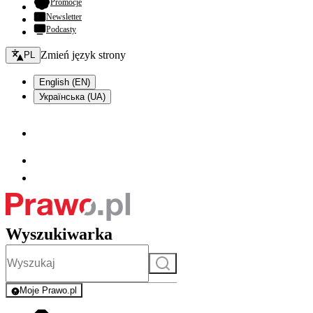
- otwiera się w nowej karcie
Promocje
Newsletter
Podcasty
Zmień język - bieżący:
Zmień język strony
PL
English (EN)
Українська (UA)
Wyszukiwarka
Szukaj
Moje Prawo.pl
- rejestracja i logowanie do serwisu