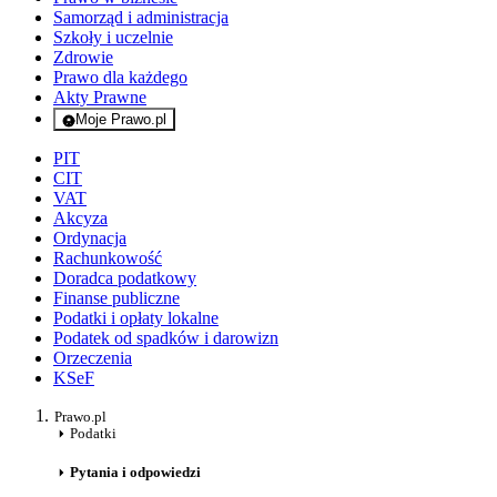
Samorząd i administracja
Szkoły i uczelnie
Zdrowie
Prawo dla każdego
Akty Prawne
Moje Prawo.pl
- rejestracja i logowanie do serwisu
PIT
CIT
VAT
Akcyza
Ordynacja
Rachunkowość
Doradca podatkowy
Finanse publiczne
Podatki i opłaty lokalne
Podatek od spadków i darowizn
Orzeczenia
KSeF
Prawo.pl
Podatki
Pytania i odpowiedzi