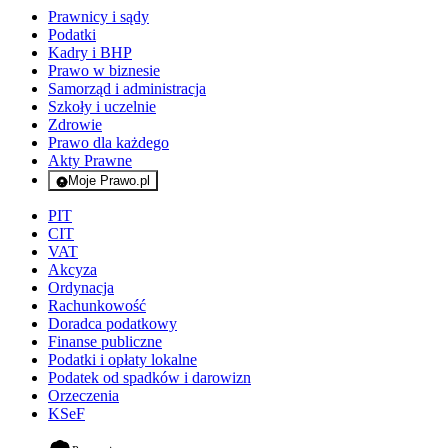
Prawnicy i sądy
Podatki
Kadry i BHP
Prawo w biznesie
Samorząd i administracja
Szkoły i uczelnie
Zdrowie
Prawo dla każdego
Akty Prawne
Moje Prawo.pl
- rejestracja i logowanie do serwisu
PIT
CIT
VAT
Akcyza
Ordynacja
Rachunkowość
Doradca podatkowy
Finanse publiczne
Podatki i opłaty lokalne
Podatek od spadków i darowizn
Orzeczenia
KSeF