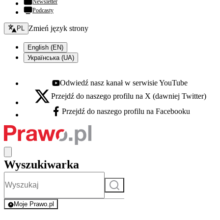
Newsletter
Podcasty
Zmień język - bieżący:
Zmień język strony
PL
English (EN)
Українська (UA)
Odwiedź nasz kanał w serwisie YouTube
Youtube - otwiera się w nowej karcie
Przejdź do naszego profilu na X (dawniej Twitter)
X - otwiera się w nowej karcie
Przejdź do naszego profilu na Facebooku
Facebook - otwiera się w nowej karcie
Wyszukiwarka
Szukaj
Moje Prawo.pl
- rejestracja i logowanie do serwisu