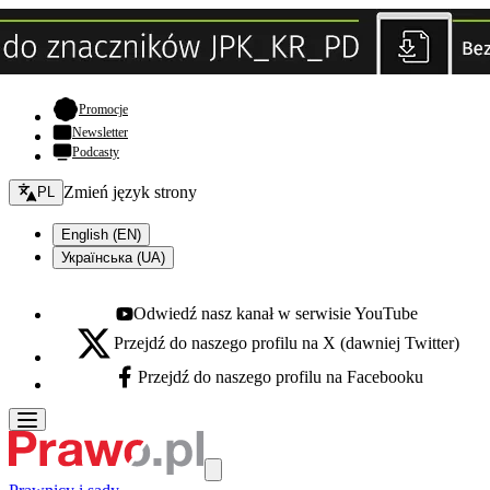
- otwiera się w nowej karcie
Promocje
Newsletter
Podcasty
Zmień język - bieżący:
Zmień język strony
PL
English (EN)
Українська (UA)
Odwiedź nasz kanał w serwisie YouTube
Youtube - otwiera się w nowej karcie
Przejdź do naszego profilu na X (dawniej Twitter)
X - otwiera się w nowej karcie
Przejdź do naszego profilu na Facebooku
Facebook - otwiera się w nowej karcie