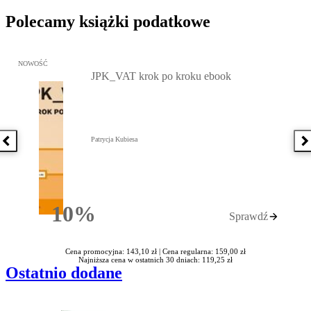
Polecamy książki podatkowe
Przejdź do: JPK_VAT krok po kroku ebook, Patrycja Kubiesa - otw
NOWOŚĆ
JPK_VAT krok po kroku ebook
Patrycja Kubiesa
Poprzednia książka
N
10%
Sprawdź
Rabatu
Cena promocyjna: 143,10 zł |
Cena regularna: 159,00 zł
Najniższa cena w ostatnich 30 dniach: 119,25 zł
Ostatnio dodane