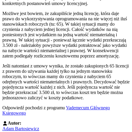
konkretnych postanowień umowy licencyjnej.
Możliwe jest bowiem, że zakupiliście jedną licencję, która daje
prawo do wykorzystywania oprogramowania na nie więcej niż iluś
stanowiskach roboczych (tu: 65). W takiej sytuacji mamy do
czynienia z nabyciem jednej licencji. Całość wydatków na nią
poniesionych jest wydatkiem na jedną wartość niematerialną i
prawną. W takiej sytuacji - ponieważ łącznie wydatki przekraczają
3.500 zł - należałoby powyższe wydatki potraktować jako wydatki
na nabycie wartości niematerialnej i prawnej. W konsekwencji
zatem podlegały rozliczeniu kosztowemu poprzez amortyzację.
Jeśli natomiast z umowy wynika, że zostało zakupionych 65 licencji
z prawem do używania każdej tylko na jednym stanowisku
roboczym, to wówczas mamy do czynienia z nabyciem 65
odrębnych wartości niematerialnych i prawnych. Decydować będzie
pojedyncza wartość każdej z nich. Jeśli pojedyncza wartość nie
będzie przekraczać 3.500 zł, to wówczas koszt ten będzie można
jednorazowo zaliczyć w koszty podatkowe.
Odpowiedź pochodzi z programu
Vademecum Głównego
Księgowego
Autor:
Adam Bartosiewicz