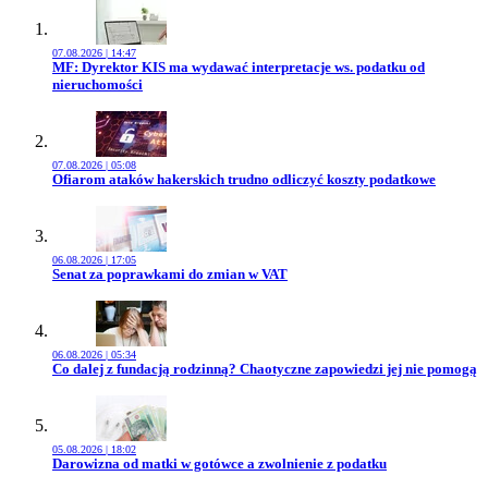
07.08.2026 | 14:47
Przejdź do artykułu:
MF: Dyrektor KIS ma wydawać interpretacje ws. podatku od
nieruchomości
07.08.2026 | 05:08
Przejdź do artykułu:
Ofiarom ataków hakerskich trudno odliczyć koszty podatkowe
06.08.2026 | 17:05
Przejdź do artykułu:
Senat za poprawkami do zmian w VAT
06.08.2026 | 05:34
Przejdź do artykułu:
Co dalej z fundacją rodzinną? Chaotyczne zapowiedzi jej nie pomogą
05.08.2026 | 18:02
Przejdź do artykułu:
Darowizna od matki w gotówce a zwolnienie z podatku