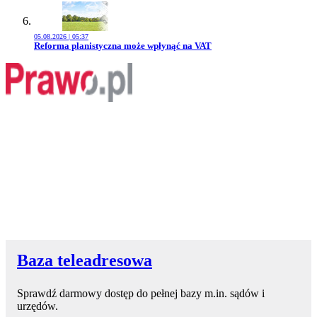
05.08.2026 | 05:37
Przejdź do artykułu:
Reforma planistyczna może wpłynąć na VAT
Baza teleadresowa
Sprawdź darmowy dostęp do pełnej bazy m.in. sądów i
urzędów.