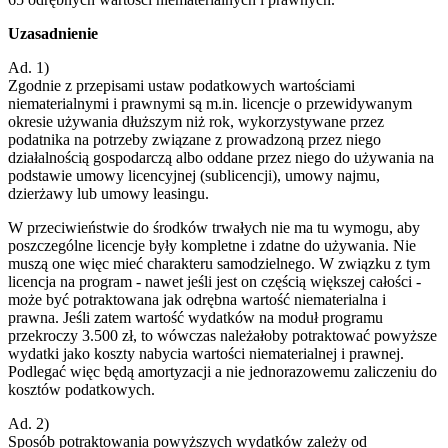
Uzasadnienie
Ad. 1)
Zgodnie z przepisami ustaw podatkowych wartościami
niematerialnymi i prawnymi są m.in. licencje o przewidywanym
okresie używania dłuższym niż rok, wykorzystywane przez
podatnika na potrzeby związane z prowadzoną przez niego
działalnością gospodarczą albo oddane przez niego do używania na
podstawie umowy licencyjnej (sublicencji), umowy najmu,
dzierżawy lub umowy leasingu.
W przeciwieństwie do środków trwałych nie ma tu wymogu, aby
poszczególne licencje były kompletne i zdatne do używania. Nie
muszą one więc mieć charakteru samodzielnego. W związku z tym
licencja na program - nawet jeśli jest on częścią większej całości -
może być potraktowana jak odrębna wartość niematerialna i
prawna. Jeśli zatem wartość wydatków na moduł programu
przekroczy 3.500 zł, to wówczas należałoby potraktować powyższe
wydatki jako koszty nabycia wartości niematerialnej i prawnej.
Podlegać więc będą amortyzacji a nie jednorazowemu zaliczeniu do
kosztów podatkowych.
Ad. 2)
Sposób potraktowania powyższych wydatków zależy od