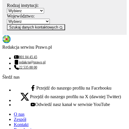
Rodzaj instytucji:
Województwo:
Szukaj danych kontaktowych
Redakcja serwisu Prawo.pl
801 04 45 45
Numer telefonu:
redakcja@prawo.pl
Adres email:
22 535 88 00
Numer telefonu:
Śledź nas
Przejdź do naszego profilu na Facebooku
facebook - otwiera się w nowej karcie
Przejdź do naszego profilu na X (dawniej Twitter)
x - otwiera się w nowej karcie
Odwiedź nasz kanał w serwisie YouTube
youtube - otwiera się w nowej karcie
O nas
Zespół
Kontakt