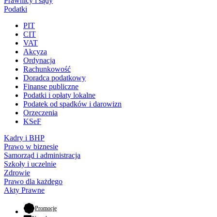
Prawnicy i sądy
Podatki
PIT
CIT
VAT
Akcyza
Ordynacja
Rachunkowość
Doradca podatkowy
Finanse publiczne
Podatki i opłaty lokalne
Podatek od spadków i darowizn
Orzeczenia
KSeF
Kadry i BHP
Prawo w biznesie
Samorząd i administracja
Szkoły i uczelnie
Zdrowie
Prawo dla każdego
Akty Prawne
- otwiera się w nowej karcie
Promocje