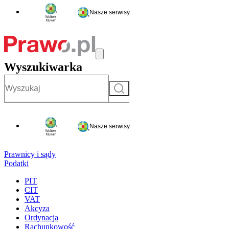
Nasze serwisy
Wyszukiwarka
Szukaj
Nasze serwisy
Prawnicy i sądy
Podatki
PIT
CIT
VAT
Akcyza
Ordynacja
Rachunkowość