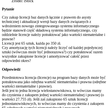
Źródło: iStock
Pytanie
Czy zakup licencji baz danych łącznie z prawem do asysty
technicznej i aktualizacji wersji bazy danych związanych z
wdrożeniem nowego zintegrowanego systemu informatycznego
będzie stanowił część składową systemu informatycznego, czy
oddzielnie licencje należy potraktować jako wartości niematerialne i
prawne?
Licencji jest 65 sztuk, każda po 350 zł.
Czy amortyzację tych licencji należy liczyć od każdej pojedynczej
sztuki (wówczas może być jednorazowa?) czy potraktować razem
wszystkie zakupione licencje i amortyzować całość przez
odpowiedni okres?
Odpowiedź
Przedmiotowa licencja (licencje) na program bazy danych może być
potraktowana jako odrębna wartość niematerialna i prawna (odrębne
wartości niematerialne i prawne).
Jeśli jest to jedna licencja wielostanowiskowa, to wówczas mamy
do czynienia z zakupem jednej wartości niematerialnej i prawnej (o
wartości 27.755 zł). Jeśli zaś zakupiono 65 sztuk licencji
jednostanowiskowych, to wówczas mamy do czynienia z zakupem
65 odrębnych wartości niematerialnych i prawnych.