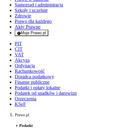
Samorząd i administracja
Szkoły i uczelnie
Zdrowie
Prawo dla każdego
Akty Prawne
Moje Prawo.pl
- rejestracja i logowanie do serwisu
PIT
CIT
VAT
Akcyza
Ordynacja
Rachunkowość
Doradca podatkowy
Finanse publiczne
Podatki i opłaty lokalne
Podatek od spadków i darowizn
Orzeczenia
KSeF
Prawo.pl
Podatki