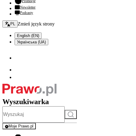
- otwiera się w nowej karcie
Promocje
Newsletter
Podcasty
Zmień język - bieżący:
Zmień język strony
PL
English (EN)
Українська (UA)
Wyszukiwarka
Szukaj
Moje Prawo.pl
- rejestracja i logowanie do serwisu