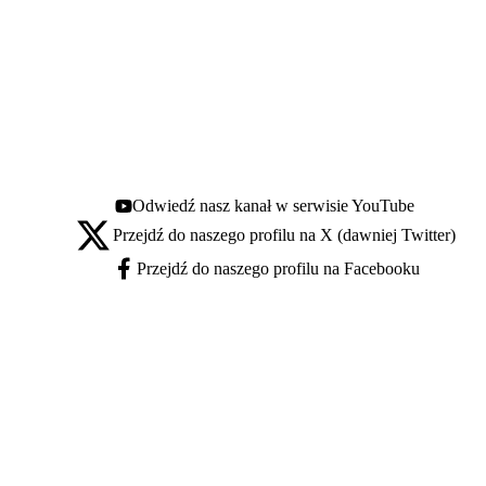
Odwiedź nasz kanał w serwisie YouTube
Youtube - otwiera się w nowej karcie
Przejdź do naszego profilu na X (dawniej Twitter)
X - otwiera się w nowej karcie
Przejdź do naszego profilu na Facebooku
Facebook - otwiera się w nowej karcie