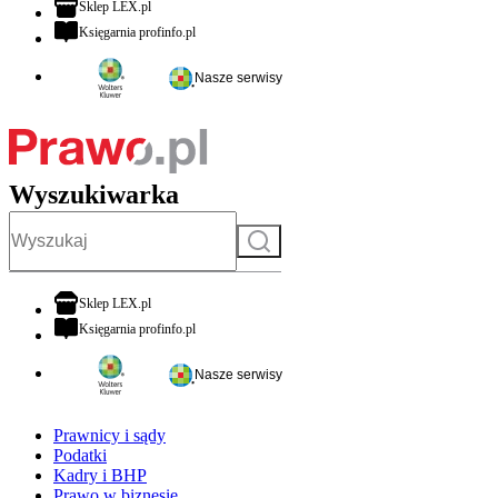
otwiera się w nowej karcie
Sklep LEX.pl
otwiera się w nowej karcie
Księgarnia profinfo.pl
Nasze serwisy
Wyszukiwarka
Szukaj
otwiera się w nowej karcie
Sklep LEX.pl
otwiera się w nowej karcie
Księgarnia profinfo.pl
Nasze serwisy
Prawnicy i sądy
Podatki
Kadry i BHP
Prawo w biznesie