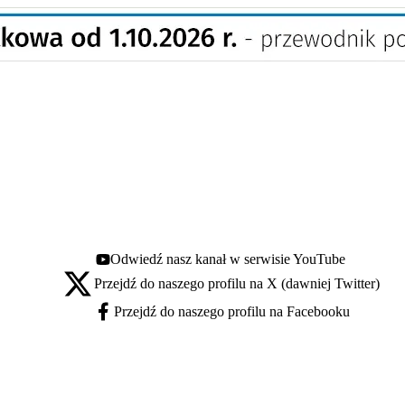
Odwiedź nasz kanał w serwisie YouTube
Youtube - otwiera się w nowej karcie
Przejdź do naszego profilu na X (dawniej Twitter)
X - otwiera się w nowej karcie
Przejdź do naszego profilu na Facebooku
Facebook - otwiera się w nowej karcie