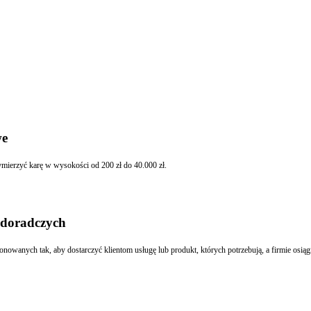
we
ąc karę grzywny za wykroczenie skarbowe będzie mógł wymierzyć karę w wysokości od 200 zł do 40.000 zł.
 doradczych
owanych tak, aby dostarczyć klientom usługę lub produkt, których potrzebują, a firmie osiąg