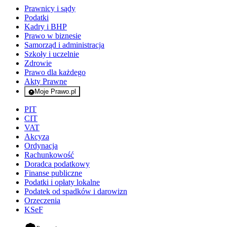
Prawnicy i sądy
Podatki
Kadry i BHP
Prawo w biznesie
Samorząd i administracja
Szkoły i uczelnie
Zdrowie
Prawo dla każdego
Akty Prawne
Moje Prawo.pl
- rejestracja i logowanie do serwisu
PIT
CIT
VAT
Akcyza
Ordynacja
Rachunkowość
Doradca podatkowy
Finanse publiczne
Podatki i opłaty lokalne
Podatek od spadków i darowizn
Orzeczenia
KSeF