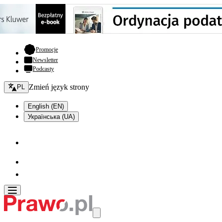
- otwiera się w nowej karcie
Promocje
Newsletter
Podcasty
Zmień język - bieżący:
Zmień język strony
PL
English (EN)
Українська (UA)