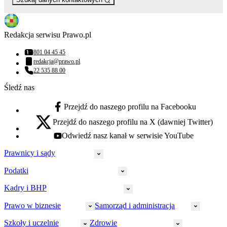
Redakcja serwisu Prawo.pl
801 04 45 45
Numer telefonu:
redakcja@prawo.pl
Adres email:
22 535 88 00
Numer telefonu:
Śledź nas
Przejdź do naszego profilu na Facebooku
facebook - otwiera się w nowej karcie
Przejdź do naszego profilu na X (dawniej Twitter)
x - otwiera się w nowej karcie
Odwiedź nasz kanał w serwisie YouTube
youtube - otwiera się w nowej karcie
Prawnicy i sądy
Podatki
Wymiar sprawiedliwości
Prawnicy
Kadry i BHP
PIT
Prokuratura
CIT
Prawo w biznesie
Samorząd i administracja
Policja
Prawo pracy
VAT
Rynek
HR
Szkoły i uczelnie
Zdrowie
Akcyza
Strefa aplikanta