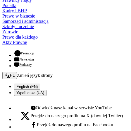
Prawnicy i sądy
Podatki
Kadry i BHP
Prawo w biznesie
Samorząd i administracja
Szkoły i uczelnie
Zdrowie
Prawo dla każdego
Akty Prawne
- otwiera się w nowej karcie
Promocje
Newsletter
Podcasty
Zmień język - bieżący:
Zmień język strony
PL
English (EN)
Українська (UA)
Odwiedź nasz kanał w serwisie YouTube
Youtube - otwiera się w nowej karcie
Przejdź do naszego profilu na X (dawniej Twitter)
X - otwiera się w nowej karcie
Przejdź do naszego profilu na Facebooku
Facebook - otwiera się w nowej karcie