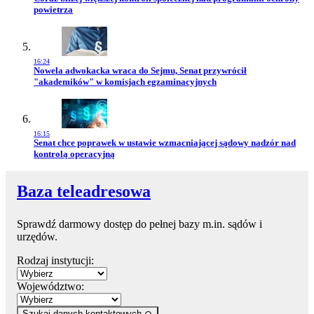
powietrza
16:24
Przejdź do artykułu:
Nowela adwokacka wraca do Sejmu, Senat przywrócił
"akademików" w komisjach egzaminacyjnych
16:15
Przejdź do artykułu:
Senat chce poprawek w ustawie wzmacniającej sądowy nadzór nad
kontrolą operacyjną
Baza teleadresowa
Sprawdź darmowy dostęp do pełnej bazy m.in. sądów i
urzędów.
Rodzaj instytucji:
Województwo:
Szukaj danych kontaktowych