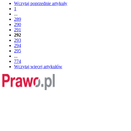
Wczytaj poprzednie artykuły
1
...
289
290
291
292
293
294
295
...
774
Wczytaj więcej artykułów