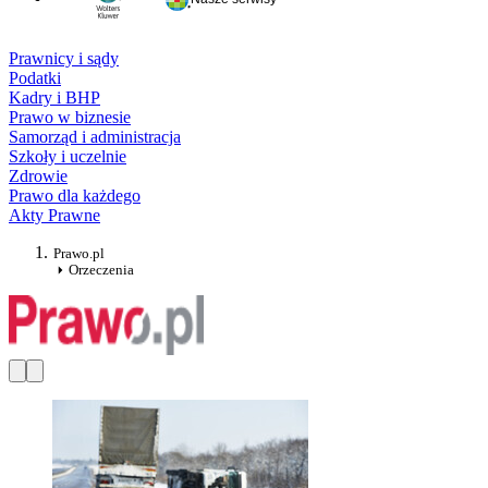
Prawnicy i sądy
Podatki
Kadry i BHP
Prawo w biznesie
Samorząd i administracja
Szkoły i uczelnie
Zdrowie
Prawo dla każdego
Akty Prawne
Prawo.pl
Orzeczenia