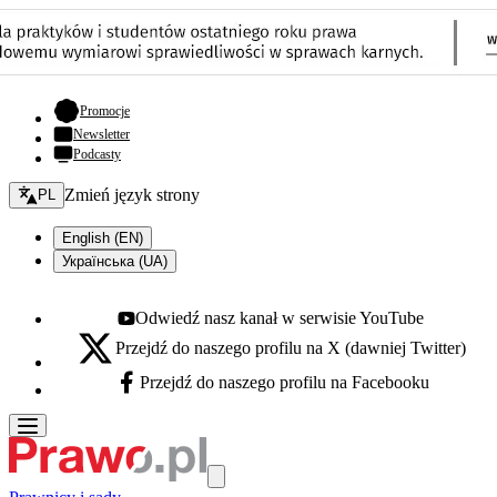
- otwiera się w nowej karcie
Promocje
Newsletter
Podcasty
Zmień język - bieżący:
Zmień język strony
PL
English (EN)
Українська (UA)
Odwiedź nasz kanał w serwisie YouTube
Youtube - otwiera się w nowej karcie
Przejdź do naszego profilu na X (dawniej Twitter)
X - otwiera się w nowej karcie
Przejdź do naszego profilu na Facebooku
Facebook - otwiera się w nowej karcie