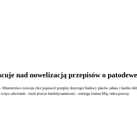
acuje nad nowelizacją przepisów o patodew
cja. Ministerstwo rozwoju chce poprawić przepisy dotyczące budowy placów zabaw i bardzo dobr
a wręcz odwrotnie - może jeszcze bardziej namieszać - ostrzega Joanna Maj, radca prawny.