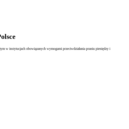
Polsce
w tym w instytucjach obowiązanych wymogami przeciwdziałania praniu pieniędzy i