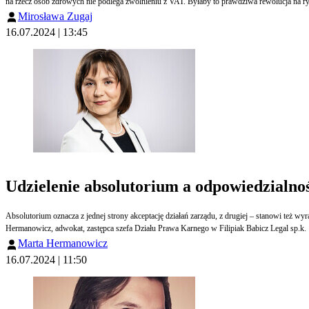
na rzecz osób zdrowych nie podlega zwolnieniu z VAT. Byłaby to prawdziwa rewolucja na r
Mirosława Zugaj
16.07.2024 | 13:45
Udzielenie absolutorium a odpowiedzialnoś
Absolutorium oznacza z jednej strony akceptację działań zarządu, z drugiej – stanowi też wyr
Hermanowicz, adwokat, zastępca szefa Działu Prawa Karnego w Filipiak Babicz Legal sp.k.
Marta Hermanowicz
16.07.2024 | 11:50