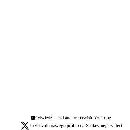
Odwiedź nasz kanał w serwisie YouTube
Youtube - otwiera się w nowej karcie
Przejdź do naszego profilu na X (dawniej Twitter)
X - otwiera się w nowej karcie