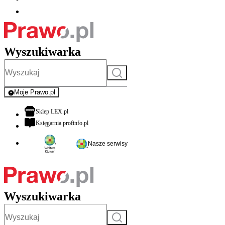
Wyszukiwarka
Szukaj
Moje Prawo.pl
- rejestracja i logowanie do serwisu
otwiera się w nowej karcie
Sklep LEX.pl
otwiera się w nowej karcie
Księgarnia profinfo.pl
Nasze serwisy
Wyszukiwarka
Szukaj