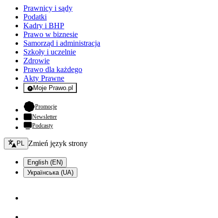
Prawnicy i sądy
Podatki
Kadry i BHP
Prawo w biznesie
Samorząd i administracja
Szkoły i uczelnie
Zdrowie
Prawo dla każdego
Akty Prawne
Moje Prawo.pl
- rejestracja i logowanie do serwisu
- otwiera się w nowej karcie
Promocje
Newsletter
Podcasty
Zmień język - bieżący:
Zmień język strony
PL
English (EN)
Українська (UA)