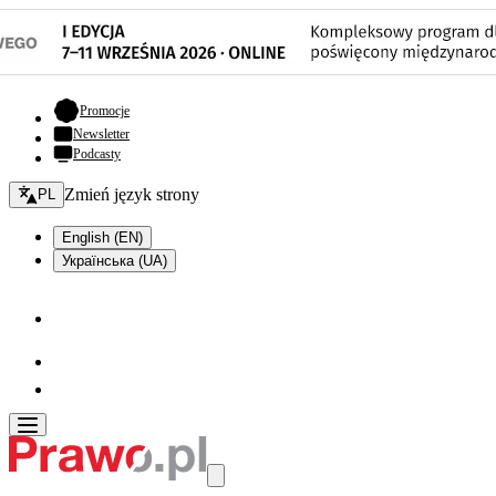
- otwiera się w nowej karcie
Promocje
Newsletter
Podcasty
Zmień język - bieżący:
Zmień język strony
PL
English (EN)
Українська (UA)