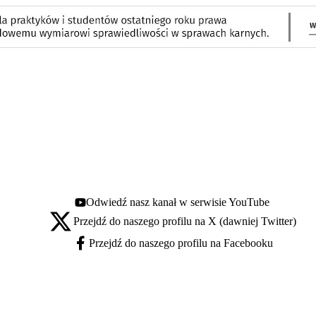
Odwiedź nasz kanał w serwisie YouTube
Youtube - otwiera się w nowej karcie
Przejdź do naszego profilu na X (dawniej Twitter)
X - otwiera się w nowej karcie
Przejdź do naszego profilu na Facebooku
Facebook - otwiera się w nowej karcie