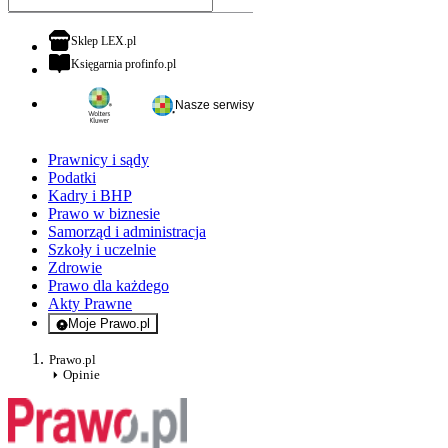
otwiera się w nowej karcie
Sklep LEX.pl
otwiera się w nowej karcie
Księgarnia profinfo.pl
Nasze serwisy
Prawnicy i sądy
Podatki
Kadry i BHP
Prawo w biznesie
Samorząd i administracja
Szkoły i uczelnie
Zdrowie
Prawo dla każdego
Akty Prawne
Moje Prawo.pl
- rejestracja i logowanie do serwisu
Prawo.pl
Opinie