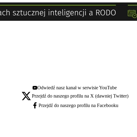
Odwiedź nasz kanał w serwisie YouTube
Youtube - otwiera się w nowej karcie
Przejdź do naszego profilu na X (dawniej Twitter)
X - otwiera się w nowej karcie
Przejdź do naszego profilu na Facebooku
Facebook - otwiera się w nowej karcie