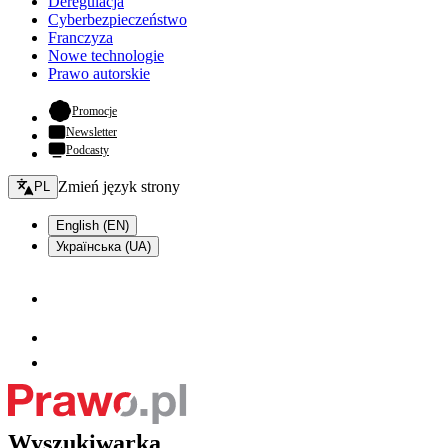
Deregulacja
Cyberbezpieczeństwo
Franczyza
Nowe technologie
Prawo autorskie
- otwiera się w nowej karcie
Promocje
Newsletter
Podcasty
Zmień język - bieżący:
Zmień język strony
PL
English (EN)
Українська (UA)
Wyszukiwarka