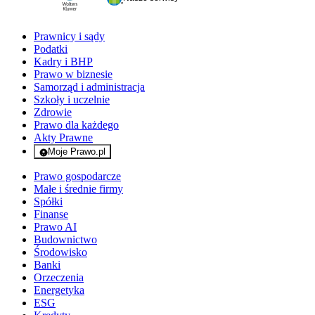
Prawnicy i sądy
Podatki
Kadry i BHP
Prawo w biznesie
Samorząd i administracja
Szkoły i uczelnie
Zdrowie
Prawo dla każdego
Akty Prawne
Moje Prawo.pl
- rejestracja i logowanie do serwisu
Prawo gospodarcze
Małe i średnie firmy
Spółki
Finanse
Prawo AI
Budownictwo
Środowisko
Banki
Orzeczenia
Energetyka
ESG