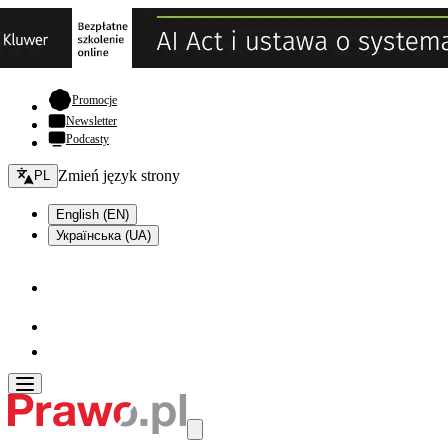
- otwiera się w nowej karcie
Promocje
Newsletter
Podcasty
Zmień język - bieżący:
Zmień język strony
PL
English (EN)
Українська (UA)