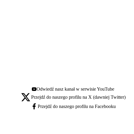
Odwiedź nasz kanał w serwisie YouTube
Youtube - otwiera się w nowej karcie
Przejdź do naszego profilu na X (dawniej Twitter)
X - otwiera się w nowej karcie
Przejdź do naszego profilu na Facebooku
Facebook - otwiera się w nowej karcie