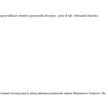
ym kilkuset członków grozi paraliż decyzyjny - pisze dr hab. Aleksandra Sikorska-
h kontach inwestycyjnych, której założenia przedstawiło właśnie Ministerstwo Finansów. Ma