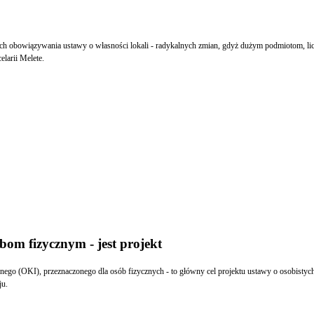
bowiązywania ustawy o własności lokali - radykalnych zmian, gdyż dużym podmiotom, licząc
larii Melete.
bom fizycznym - jest projekt
nego (OKI), przeznaczonego dla osób fizycznych - to główny cel projektu ustawy o osobistyc
ju.