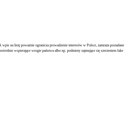
 A wpis na listę poważnie ogranicza prowadzenie interesów w Polsce, zamraża posiadane
pośrednio wspierające wrogie państwa albo np. podmioty zajmujące się szerzeniem fake