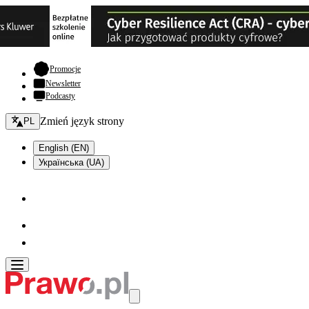
- otwiera się w nowej karcie
Promocje
Newsletter
Podcasty
Zmień język - bieżący:
Zmień język strony
PL
English (EN)
Українська (UA)