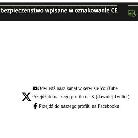
Odwiedź nasz kanał w serwisie YouTube
Youtube - otwiera się w nowej karcie
Przejdź do naszego profilu na X (dawniej Twitter)
X - otwiera się w nowej karcie
Przejdź do naszego profilu na Facebooku
Facebook - otwiera się w nowej karcie