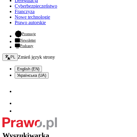
Deregulacja
Cyberbezpieczeństwo
Franczyza
Nowe technologie
Prawo autorskie
- otwiera się w nowej karcie
Promocje
Newsletter
Podcasty
Zmień język - bieżący:
Zmień język strony
PL
English (EN)
Українська (UA)
Wyszukiwarka