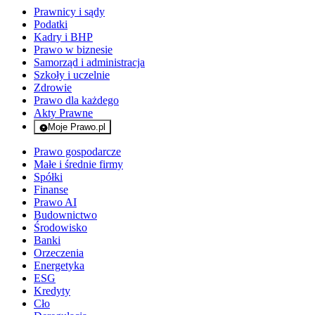
Prawnicy i sądy
Podatki
Kadry i BHP
Prawo w biznesie
Samorząd i administracja
Szkoły i uczelnie
Zdrowie
Prawo dla każdego
Akty Prawne
Moje Prawo.pl
- rejestracja i logowanie do serwisu
Prawo gospodarcze
Małe i średnie firmy
Spółki
Finanse
Prawo AI
Budownictwo
Środowisko
Banki
Orzeczenia
Energetyka
ESG
Kredyty
Cło