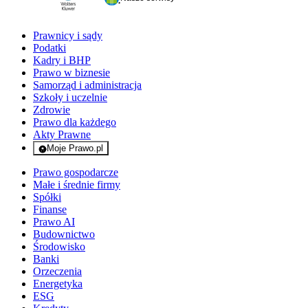
Prawnicy i sądy
Podatki
Kadry i BHP
Prawo w biznesie
Samorząd i administracja
Szkoły i uczelnie
Zdrowie
Prawo dla każdego
Akty Prawne
Moje Prawo.pl
- rejestracja i logowanie do serwisu
Prawo gospodarcze
Małe i średnie firmy
Spółki
Finanse
Prawo AI
Budownictwo
Środowisko
Banki
Orzeczenia
Energetyka
ESG