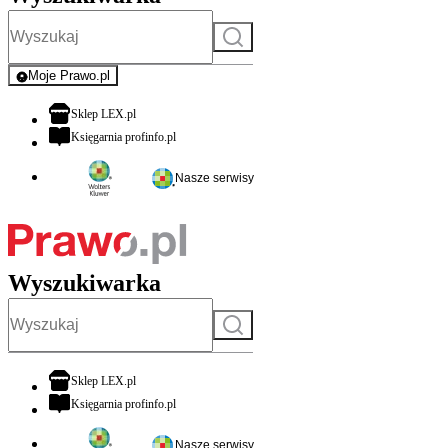
Szukaj
Moje Prawo.pl
- rejestracja i logowanie do serwisu
otwiera się w nowej karcie
Sklep LEX.pl
otwiera się w nowej karcie
Księgarnia profinfo.pl
Nasze serwisy
Wyszukiwarka
Szukaj
otwiera się w nowej karcie
Sklep LEX.pl
otwiera się w nowej karcie
Księgarnia profinfo.pl
Nasze serwisy