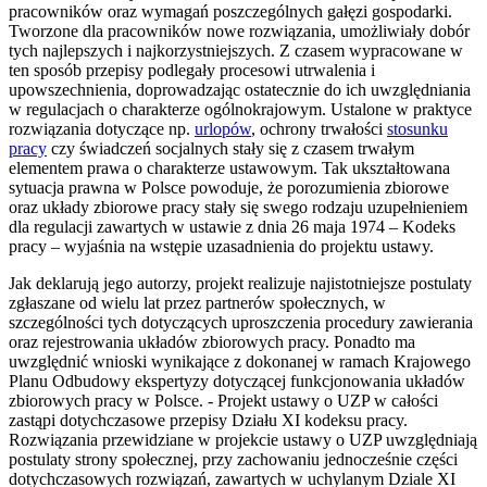
pracowników oraz wymagań poszczególnych gałęzi gospodarki.
Tworzone dla pracowników nowe rozwiązania, umożliwiały dobór
tych najlepszych i najkorzystniejszych. Z czasem wypracowane w
ten sposób przepisy podlegały procesowi utrwalenia i
upowszechnienia, doprowadzając ostatecznie do ich uwzględniania
w regulacjach o charakterze ogólnokrajowym. Ustalone w praktyce
rozwiązania dotyczące np.
urlopów
, ochrony trwałości
stosunku
pracy
czy świadczeń socjalnych stały się z czasem trwałym
elementem prawa o charakterze ustawowym. Tak ukształtowana
sytuacja prawna w Polsce powoduje, że porozumienia zbiorowe
oraz układy zbiorowe pracy stały się swego rodzaju uzupełnieniem
dla regulacji zawartych w ustawie z dnia 26 maja 1974 – Kodeks
pracy – wyjaśnia na wstępie uzasadnienia do projektu ustawy.
Jak deklarują jego autorzy, projekt realizuje najistotniejsze postulaty
zgłaszane od wielu lat przez partnerów społecznych, w
szczególności tych dotyczących uproszczenia procedury zawierania
oraz rejestrowania układów zbiorowych pracy. Ponadto ma
uwzględnić wnioski wynikające z dokonanej w ramach Krajowego
Planu Odbudowy ekspertyzy dotyczącej funkcjonowania układów
zbiorowych pracy w Polsce. - Projekt ustawy o UZP w całości
zastąpi dotychczasowe przepisy Działu XI kodeksu pracy.
Rozwiązania przewidziane w projekcie ustawy o UZP uwzględniają
postulaty strony społecznej, przy zachowaniu jednocześnie części
dotychczasowych rozwiązań, zawartych w uchylanym Dziale XI