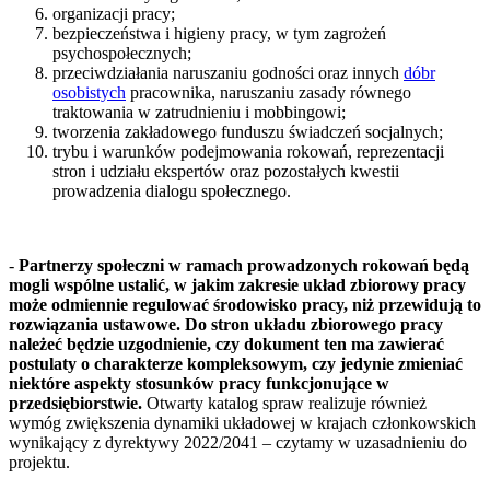
organizacji pracy;
bezpieczeństwa i higieny pracy, w tym zagrożeń
psychospołecznych;
przeciwdziałania naruszaniu godności oraz innych
dóbr
osobistych
pracownika, naruszaniu zasady równego
traktowania w zatrudnieniu i mobbingowi;
tworzenia zakładowego funduszu świadczeń socjalnych;
trybu i warunków podejmowania rokowań, reprezentacji
stron i udziału ekspertów oraz pozostałych kwestii
prowadzenia dialogu społecznego.
-
Partnerzy społeczni w ramach prowadzonych rokowań będą
mogli wspólne ustalić, w jakim zakresie układ zbiorowy pracy
może odmiennie regulować środowisko pracy, niż przewidują to
rozwiązania ustawowe. Do stron układu zbiorowego pracy
należeć będzie uzgodnienie, czy dokument ten ma zawierać
postulaty o charakterze kompleksowym, czy jedynie zmieniać
niektóre aspekty stosunków pracy funkcjonujące w
przedsiębiorstwie.
Otwarty katalog spraw realizuje również
wymóg zwiększenia dynamiki układowej w krajach członkowskich
wynikający z dyrektywy 2022/2041 – czytamy w uzasadnieniu do
projektu.