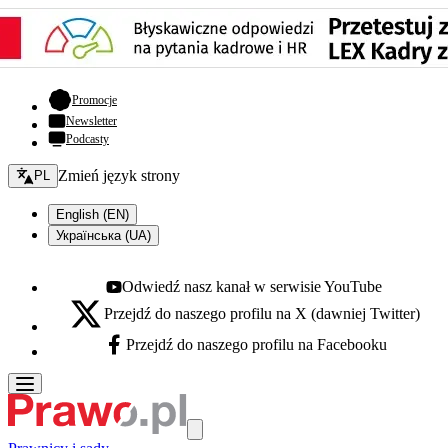
- otwiera się w nowej karcie
Promocje
Newsletter
Podcasty
Zmień język - bieżący:
Zmień język strony
PL
English (EN)
Українська (UA)
Odwiedź nasz kanał w serwisie YouTube
Youtube - otwiera się w nowej karcie
Przejdź do naszego profilu na X (dawniej Twitter)
X - otwiera się w nowej karcie
Przejdź do naszego profilu na Facebooku
Facebook - otwiera się w nowej karcie