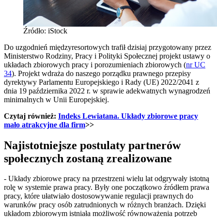
Źródło: iStock
Do uzgodnień międzyresortowych trafił dzisiaj przygotowany przez
Ministerstwo Rodziny, Pracy i Polityki Społecznej projekt ustawy o
układach zbiorowych pracy i porozumieniach zbiorowych (
nr UC
34
). Projekt wdraża do naszego porządku prawnego przepisy
dyrektywy Parlamentu Europejskiego i Rady (UE) 2022/2041 z
dnia 19 października 2022 r. w sprawie adekwatnych wynagrodzeń
minimalnych w Unii Europejskiej.
Czytaj również:
Indeks Lewiatana. Układy zbiorowe pracy
mało atrakcyjne dla firm
>>
Najistotniejsze postulaty partnerów
społecznych zostaną zrealizowane
- Układy zbiorowe pracy na przestrzeni wielu lat odgrywały istotną
rolę w systemie prawa pracy. Były one początkowo źródłem prawa
pracy, które ułatwiało dostosowywanie regulacji prawnych do
warunków pracy osób zatrudnionych w różnych branżach. Dzięki
układom zbiorowym istniała możliwość równoważenia potrzeb