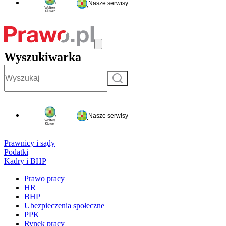
Nasze serwisy
Wyszukiwarka
Szukaj
Nasze serwisy
Prawnicy i sądy
Podatki
Kadry i BHP
Prawo pracy
HR
BHP
Ubezpieczenia społeczne
PPK
Rynek pracy