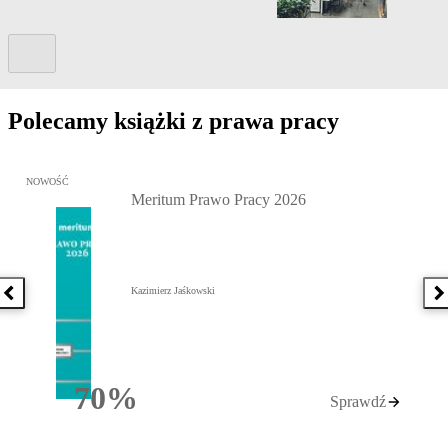
Kolejny slide
Polecamy książki z prawa pracy
Przejdź do: Meritum Prawo Pracy 2026, Kazimierz Jaśkowski - otw
NOWOŚĆ
Meritum Prawo Pracy 2026
Kazimierz Jaśkowski
Poprzednia książka
N
70%
Sprawdź
Rabatu