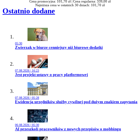
Cena promocyjna: 101,70 zł |
Cena regularna: 339,00 zł
Najniższa cena w ostatnich 30 dniach: 101,70 zł
Ostatnio dodane
05:30
Przejdź do artykułu:
Zwierzak w biurze cenniejszy niż biurowe dodatki
07.08.2026 | 16:23
Przejdź do artykułu:
Jest projekt ustawy o pracy platformowej
07.08.2026 | 05:28
Przejdź do artykułu:
Ewidencja urzędników służby cywilnej pod dużym znakiem zapytania
06.08.2026 | 05:30
Przejdź do artykułu:
AI przeszkoli pracowników z nowych przepisów o mobbingu