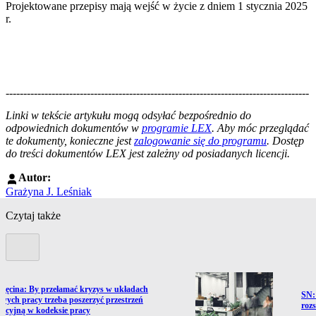
Projektowane przepisy mają wejść w życie z dniem 1 stycznia 2025
r.
--------------------------------------------------------------------------------------
--------------------------------------------------------
Linki w tekście artykułu mogą odsyłać bezpośrednio do
odpowiednich dokumentów w
programie LEX
. Aby móc przeglądać
te dokumenty, konieczne jest
zalogowanie się do programu
. Dostęp
do treści dokumentów LEX jest zależny od posiadanych licencji.
Autor:
Grażyna J. Leśniak
Czytaj także
Poprzedni slide
ź do artykułu:
 Męcina: By przełamać kryzys w układach
Prze
SN:
owych pracy trzeba poszerzyć przestrzeń
roz
jacyjną w kodeksie pracy