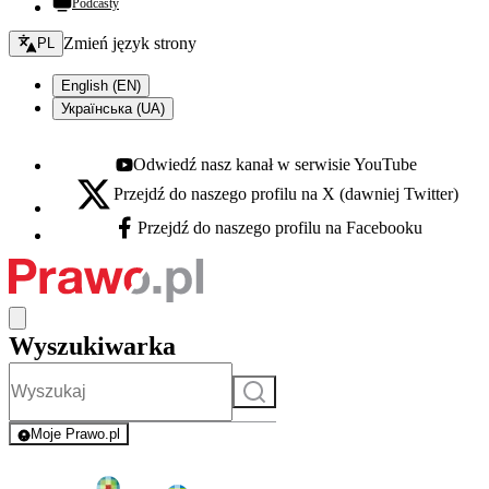
Podcasty
Zmień język - bieżący:
Zmień język strony
PL
English (EN)
Українська (UA)
Odwiedź nasz kanał w serwisie YouTube
Youtube - otwiera się w nowej karcie
Przejdź do naszego profilu na X (dawniej Twitter)
X - otwiera się w nowej karcie
Przejdź do naszego profilu na Facebooku
Facebook - otwiera się w nowej karcie
Wyszukiwarka
Szukaj
Moje Prawo.pl
- rejestracja i logowanie do serwisu