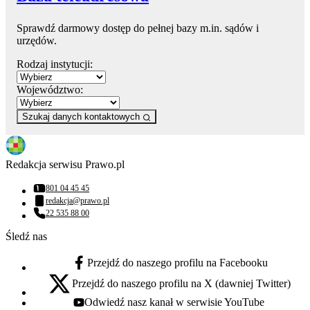
Sprawdź darmowy dostęp do pełnej bazy m.in. sądów i
urzędów.
Rodzaj instytucji:
Województwo:
Szukaj danych kontaktowych
Redakcja serwisu Prawo.pl
801 04 45 45
Numer telefonu:
redakcja@prawo.pl
Adres email:
22 535 88 00
Numer telefonu:
Śledź nas
Przejdź do naszego profilu na Facebooku
facebook - otwiera się w nowej karcie
Przejdź do naszego profilu na X (dawniej Twitter)
x - otwiera się w nowej karcie
Odwiedź nasz kanał w serwisie YouTube
youtube - otwiera się w nowej karcie