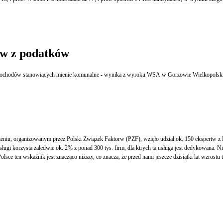
ów z podatków
mochodów stanowiących mienie komunalne - wynika z wyroku WSA w Gorzowie Wielkopolskim
, organizowanym przez Polski Związek Faktorw (PZF), wzięło udział ok. 150 ekspertw z Pol
usługi korzysta zaledwie ok. 2% z ponad 300 tys. firm, dla ktrych ta usługa jest dedykowana. 
 ten wskaźnik jest znacząco niższy, co znacza, że przed nami jeszcze dzisiątki lat wzrostu t