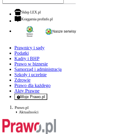
otwiera się w nowej karcie
Sklep LEX.pl
otwiera się w nowej karcie
Księgarnia profinfo.pl
Nasze serwisy
Prawnicy i sądy
Podatki
Kadry i BHP
Prawo w biznesie
Samorząd i administracja
Szkoły i uczelnie
Zdrowie
Prawo dla każdego
Akty Prawne
Moje Prawo.pl
- rejestracja i logowanie do serwisu
Prawo.pl
Aktualności