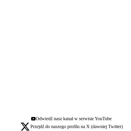
Odwiedź nasz kanał w serwisie YouTube
Youtube - otwiera się w nowej karcie
Przejdź do naszego profilu na X (dawniej Twitter)
X - otwiera się w nowej karcie