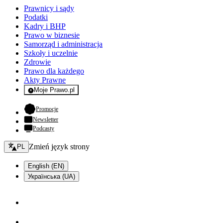
Prawnicy i sądy
Podatki
Kadry i BHP
Prawo w biznesie
Samorząd i administracja
Szkoły i uczelnie
Zdrowie
Prawo dla każdego
Akty Prawne
Moje Prawo.pl
- rejestracja i logowanie do serwisu
- otwiera się w nowej karcie
Promocje
Newsletter
Podcasty
Zmień język - bieżący:
Zmień język strony
PL
English (EN)
Українська (UA)