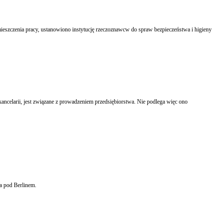
zczenia pracy, ustanowiono instytucję rzeczoznawcw do spraw bezpieczeństwa i higieny
ancelarii, jest związane z prowadzeniem przedsiębiorstwa. Nie podlega więc ono
a pod Berlinem.