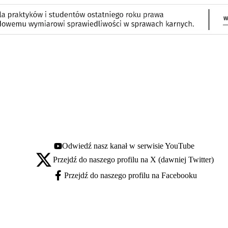
Odwiedź nasz kanał w serwisie YouTube
Youtube - otwiera się w nowej karcie
Przejdź do naszego profilu na X (dawniej Twitter)
X - otwiera się w nowej karcie
Przejdź do naszego profilu na Facebooku
Facebook - otwiera się w nowej karcie