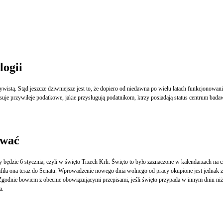
logii
 wielu latach funkcjonowania Polski w realiach gospodarki rynkowej ustawodawca podatkowy postanowił premiować
pisuje przywileje podatkowe, jakie przysługują podatnikom, ktrzy posiadają status centrum b
ować
będzie 6 stycznia, czyli w święto Trzech Krli. Święto to było zaznaczone w kalendarzach na
afiła ona teraz do Senatu. Wprowadzenie nowego dnia wolnego od pracy okupione jest jednak 
ę. Zgodnie bowiem z obecnie obowiązującymi przepisami, jeśli święto przypada w innym dniu n
a.