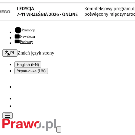
- otwiera się w nowej karcie
Promocje
Newsletter
Podcasty
Zmień język - bieżący:
Zmień język strony
PL
English (EN)
Українська (UA)