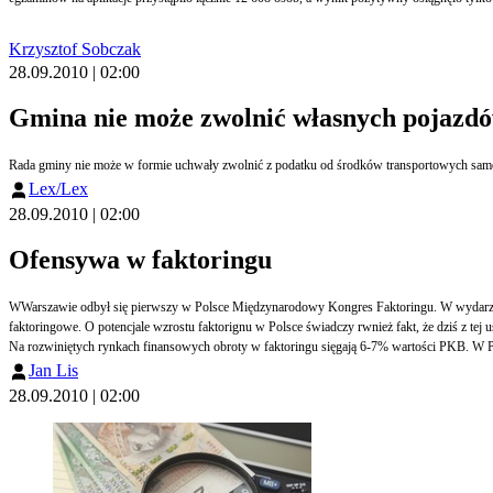
Krzysztof Sobczak
28.09.2010 | 02:00
Gmina nie może zwolnić własnych pojazd
Rada gminy nie może w formie uchwały zwolnić z podatku od środków transportowych sa
Lex/Lex
28.09.2010 | 02:00
Ofensywa w faktoringu
WWarszawie odbył się pierwszy w Polsce Międzynarodowy Kongres Faktoringu. W wydarzeniu
faktoringowe. O potencjale wzrostu faktorignu w Polsce świadczy rwnież fakt, że dziś z tej 
Na rozwiniętych rynkach finansowych obroty w faktoringu sięgają 6-7% wartości PKB. W Polsce
Jan Lis
28.09.2010 | 02:00