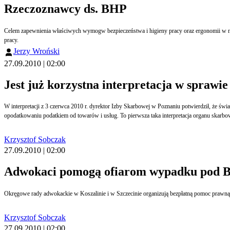
Rzeczoznawcy ds. BHP
Celem zapewnienia właściwych wymogw bezpieczeństwa i higieny pracy oraz ergonomii w n
pracy.
Jerzy Wroński
27.09.2010 | 02:00
Jest już korzystna interpretacja w spraw
W interpretacji z 3 czerwca 2010 r. dyrektor Izby Skarbowej w Poznaniu potwierdził, że św
opodatkowaniu podatkiem od towarów i usług. To pierwsza taka interpretacja organu skar
Krzysztof Sobczak
27.09.2010 | 02:00
Adwokaci pomogą ofiarom wypadku pod B
Okręgowe rady adwokackie w Koszalinie i w Szczecinie organizują bezpłatną pomoc prawną
Krzysztof Sobczak
27.09.2010 | 02:00