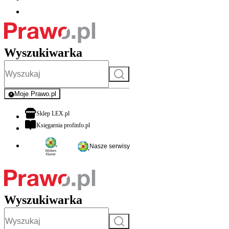
Wyszukiwarka
Szukaj
Moje Prawo.pl
- rejestracja i logowanie do serwisu
otwiera się w nowej karcie
Sklep LEX.pl
otwiera się w nowej karcie
Księgarnia profinfo.pl
Nasze serwisy
Wyszukiwarka
Szukaj