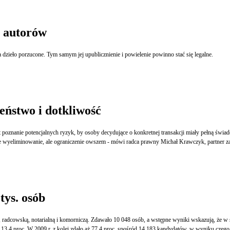
h autorów
a dzieło porzucone. Tym samym jej upublicznienie i powielenie powinno stać się legalne.
ństwo i dotkliwość
t poznanie potencjalnych ryzyk, by osoby decydujące o konkretnej transakcji miały pełną św
e wyeliminowanie, ale ograniczenie owszem - mówi radca prawny Michał Krawczyk, partner za
tys. osób
 radcowską, notarialną i komorniczą. Zdawało 10 048 osób, a wstępne wyniki wskazują, że w
 13,4 proc. W 2009 r. z kolei zdało aż 77,4 proc. spośród 14 183 kandydatów, w wyniku czego