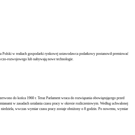
adawczo-rozwojowego lub nabywają nowe technologie.
 czerwono do końca 1960 r. Teraz Parlament wraca do rozwiązania obowiązującego przed
zmianami w zasadach ustalania czasu pracy w okresie rozliczeniowym. Według uchwalonej
iż niedziela, wwczas wymiar czasu pracy zostaje obniżony o 8 godzin. Po nowemu, wymiar