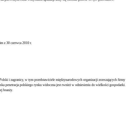
 z 30 czerwca 2010 r.
ski i zagranicy, w tym przedstawiciele międzynarodowych organizacji zrzeszających firmy
Niska penetracja polskiego rynku widoczna jest rwnież w odniesieniu do wielkości gospodarki.
ej branży.