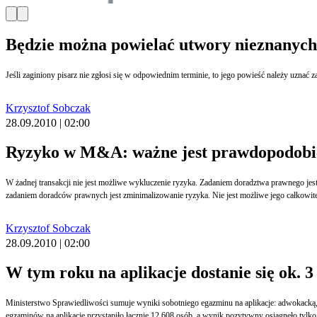
Będzie można powielać utwory nieznanyc
Jeśli zaginiony pisarz nie zgłosi się w odpowiednim terminie, to jego powieść należy uznać z
Krzysztof Sobczak
28.09.2010 | 02:00
Ryzyko w M&A: ważne jest prawdopodobie
W żadnej transakcji nie jest możliwe wykluczenie ryzyka. Zadaniem doradztwa prawnego jes
zadaniem doradców prawnych jest zminimalizowanie ryzyka. Nie jest możliwe jego całkowit
Krzysztof Sobczak
28.09.2010 | 02:00
W tym roku na aplikacje dostanie się ok. 3 
Ministerstwo Sprawiedliwości sumuje wyniki sobotniego egazminu na aplikacje: adwokacką,
egzaminów na aplikacje przystąpiło łącznie 12 608 osób, a wynik pozytywny osiągnęło tylko