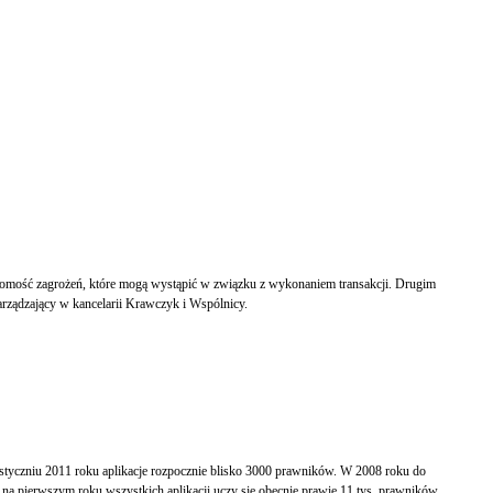
iadomość zagrożeń, które mogą wystąpić w związku z wykonaniem transakcji. Drugim
rządzający w kancelarii Krawczyk i Wspólnicy.
 styczniu 2011 roku aplikacje rozpocznie blisko 3000 prawników. W 2008 roku do
 na pierwszym roku wszystkich aplikacji uczy się obecnie prawie 11 tys. prawników.