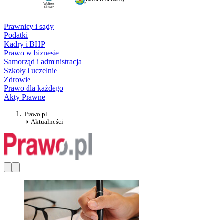
Prawnicy i sądy
Podatki
Kadry i BHP
Prawo w biznesie
Samorząd i administracja
Szkoły i uczelnie
Zdrowie
Prawo dla każdego
Akty Prawne
Prawo.pl
Aktualności