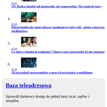
05:42
Przejdź do artykułu:
SN: Radca działał jak komornik, ale samowolnie. Nie poniesie kary
05:34
Przejdź do artykułu:
Klient banku nie musi spłacać oszukańczej pożyczki - mimo rażącego
niedbalstwa
05:34
Przejdź do artykułu:
Co dalej z fundacją rodzinną? Chaotyczne zapowiedzi jej nie pomogą
05:30
Przejdź do artykułu:
AI przeszkoli pracowników z nowych przepisów o mobbingu
Baza teleadresowa
Sprawdź darmowy dostęp do pełnej bazy m.in. sądów i
urzędów.