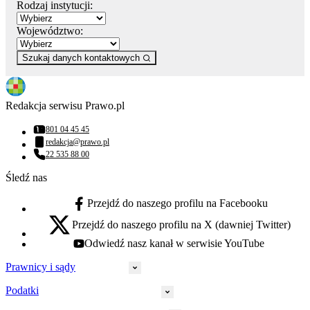
Rodzaj instytucji:
Województwo:
Szukaj danych kontaktowych
Redakcja serwisu Prawo.pl
801 04 45 45
Numer telefonu:
redakcja@prawo.pl
Adres email:
22 535 88 00
Numer telefonu:
Śledź nas
Przejdź do naszego profilu na Facebooku
facebook - otwiera się w nowej karcie
Przejdź do naszego profilu na X (dawniej Twitter)
x - otwiera się w nowej karcie
Odwiedź nasz kanał w serwisie YouTube
youtube - otwiera się w nowej karcie
Prawnicy i sądy
Podatki
Wymiar sprawiedliwości