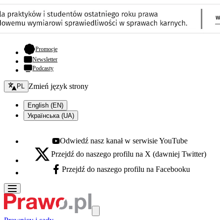
- otwiera się w nowej karcie
Promocje
Newsletter
Podcasty
Zmień język - bieżący:
Zmień język strony
PL
English (EN)
Українська (UA)
Odwiedź nasz kanał w serwisie YouTube
Youtube - otwiera się w nowej karcie
Przejdź do naszego profilu na X (dawniej Twitter)
X - otwiera się w nowej karcie
Przejdź do naszego profilu na Facebooku
Facebook - otwiera się w nowej karcie