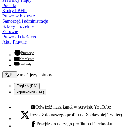
Prawnicy i sądy
Podatki
Kadry i BHP
Prawo w biznesie
Samorząd i administracja
Szkoły i uczelnie
Zdrowie
Prawo dla każdego
Akty Prawne
- otwiera się w nowej karcie
Promocje
Newsletter
Podcasty
Zmień język - bieżący:
Zmień język strony
PL
English (EN)
Українська (UA)
Odwiedź nasz kanał w serwisie YouTube
Youtube - otwiera się w nowej karcie
Przejdź do naszego profilu na X (dawniej Twitter)
X - otwiera się w nowej karcie
Przejdź do naszego profilu na Facebooku
Facebook - otwiera się w nowej karcie