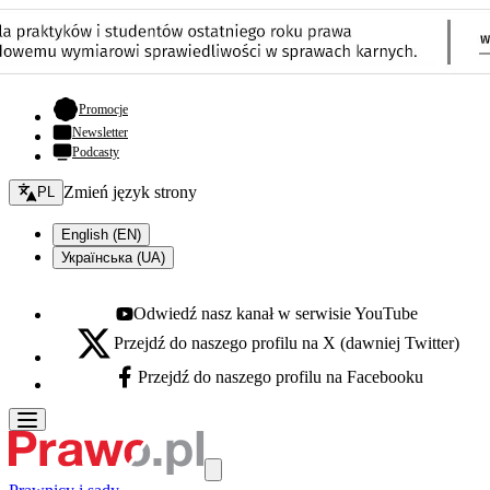
- otwiera się w nowej karcie
Promocje
Newsletter
Podcasty
Zmień język - bieżący:
Zmień język strony
PL
English (EN)
Українська (UA)
Odwiedź nasz kanał w serwisie YouTube
Youtube - otwiera się w nowej karcie
Przejdź do naszego profilu na X (dawniej Twitter)
X - otwiera się w nowej karcie
Przejdź do naszego profilu na Facebooku
Facebook - otwiera się w nowej karcie