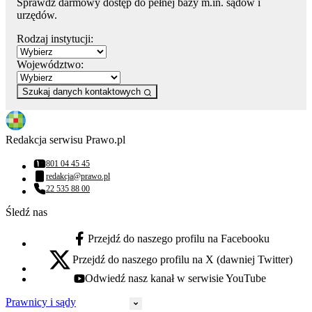
Sprawdź darmowy dostęp do pełnej bazy m.in. sądów i
urzędów.
Rodzaj instytucji:
Województwo:
Szukaj danych kontaktowych
Redakcja serwisu Prawo.pl
801 04 45 45
Numer telefonu:
redakcja@prawo.pl
Adres email:
22 535 88 00
Numer telefonu:
Śledź nas
Przejdź do naszego profilu na Facebooku
facebook - otwiera się w nowej karcie
Przejdź do naszego profilu na X (dawniej Twitter)
x - otwiera się w nowej karcie
Odwiedź nasz kanał w serwisie YouTube
youtube - otwiera się w nowej karcie
Prawnicy i sądy