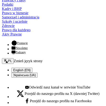
Prawnicy i sądy
Podatki
Kadry i BHP
Prawo w biznesie
Samorząd i administracja
Szkoły i uczelnie
Zdrowie
Prawo dla każdego
Akty Prawne
- otwiera się w nowej karcie
Promocje
Newsletter
Podcasty
Zmień język - bieżący:
Zmień język strony
PL
English (EN)
Українська (UA)
Odwiedź nasz kanał w serwisie YouTube
Youtube - otwiera się w nowej karcie
Przejdź do naszego profilu na X (dawniej Twitter)
X - otwiera się w nowej karcie
Przejdź do naszego profilu na Facebooku
Facebook - otwiera się w nowej karcie