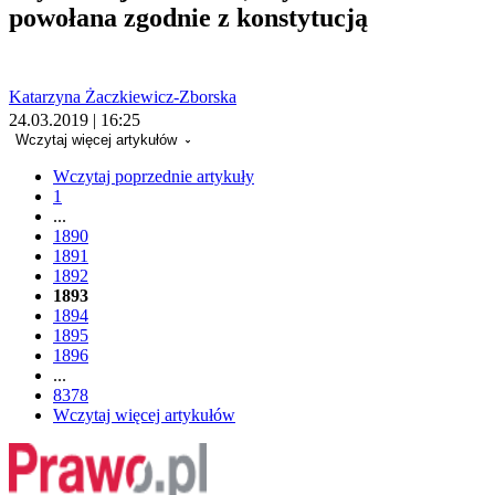
powołana zgodnie z konstytucją
Katarzyna Żaczkiewicz-Zborska
24.03.2019 | 16:25
Wczytaj więcej artykułów
Wczytaj poprzednie artykuły
1
...
1890
1891
1892
1893
1894
1895
1896
...
8378
Wczytaj więcej artykułów