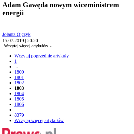
Adam Gawęda nowym wiceministrem
energii
Jolanta Ojczyk
15.07.2019 | 20:20
Wczytaj więcej artykułów
Wczytaj poprzednie artykuły
1
...
1800
1801
1802
1803
1804
1805
1806
...
8379
Wczytaj więcej artykułów