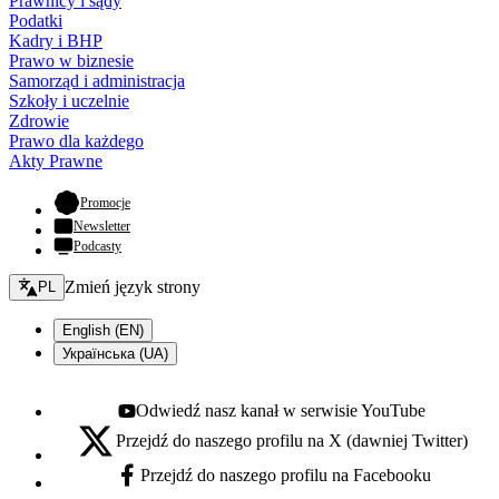
Prawnicy i sądy
Podatki
Kadry i BHP
Prawo w biznesie
Samorząd i administracja
Szkoły i uczelnie
Zdrowie
Prawo dla każdego
Akty Prawne
- otwiera się w nowej karcie
Promocje
Newsletter
Podcasty
Zmień język - bieżący:
Zmień język strony
PL
English (EN)
Українська (UA)
Odwiedź nasz kanał w serwisie YouTube
Youtube - otwiera się w nowej karcie
Przejdź do naszego profilu na X (dawniej Twitter)
X - otwiera się w nowej karcie
Przejdź do naszego profilu na Facebooku
Facebook - otwiera się w nowej karcie