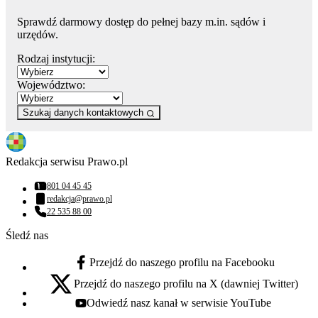
Sprawdź darmowy dostęp do pełnej bazy m.in. sądów i
urzędów.
Rodzaj instytucji:
Województwo:
Szukaj danych kontaktowych
Redakcja serwisu Prawo.pl
801 04 45 45
Numer telefonu:
redakcja@prawo.pl
Adres email:
22 535 88 00
Numer telefonu:
Śledź nas
Przejdź do naszego profilu na Facebooku
facebook - otwiera się w nowej karcie
Przejdź do naszego profilu na X (dawniej Twitter)
x - otwiera się w nowej karcie
Odwiedź nasz kanał w serwisie YouTube
youtube - otwiera się w nowej karcie