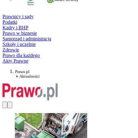
Prawnicy i sądy
Podatki
Kadry i BHP
Prawo w biznesie
Samorząd i administracja
Szkoły i uczelnie
Zdrowie
Prawo dla każdego
Akty Prawne
Prawo.pl
Aktualności