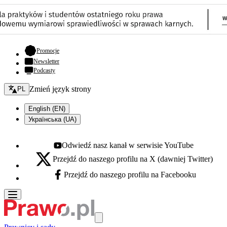
- otwiera się w nowej karcie
Promocje
Newsletter
Podcasty
Zmień język - bieżący:
Zmień język strony
PL
English (EN)
Українська (UA)
Odwiedź nasz kanał w serwisie YouTube
Youtube - otwiera się w nowej karcie
Przejdź do naszego profilu na X (dawniej Twitter)
X - otwiera się w nowej karcie
Przejdź do naszego profilu na Facebooku
Facebook - otwiera się w nowej karcie