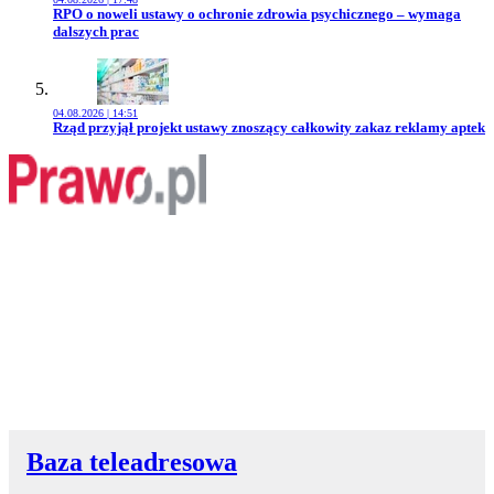
Przejdź do artykułu:
RPO o noweli ustawy o ochronie zdrowia psychicznego – wymaga
dalszych prac
04.08.2026 | 14:51
Przejdź do artykułu:
Rząd przyjął projekt ustawy znoszący całkowity zakaz reklamy aptek
Baza teleadresowa