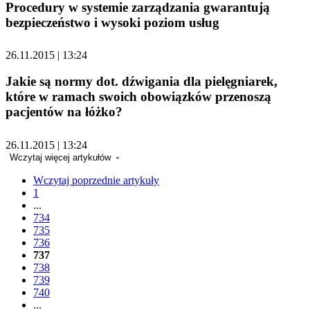
Procedury w systemie zarządzania gwarantują
bezpieczeństwo i wysoki poziom usług
26.11.2015 | 13:24
Jakie są normy dot. dźwigania dla pielęgniarek,
które w ramach swoich obowiązków przenoszą
pacjentów na łóżko?
26.11.2015 | 13:24
Wczytaj więcej artykułów
Wczytaj poprzednie artykuły
1
...
734
735
736
737
738
739
740
...