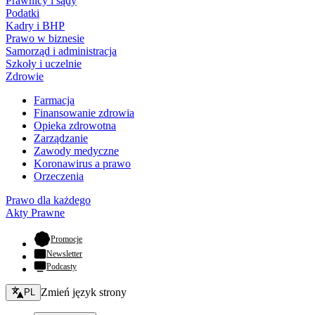
Prawnicy i sądy
Podatki
Kadry i BHP
Prawo w biznesie
Samorząd i administracja
Szkoły i uczelnie
Zdrowie
Farmacja
Finansowanie zdrowia
Opieka zdrowotna
Zarządzanie
Zawody medyczne
Koronawirus a prawo
Orzeczenia
Prawo dla każdego
Akty Prawne
- otwiera się w nowej karcie
Promocje
Newsletter
Podcasty
Zmień język - bieżący:
Zmień język strony
PL