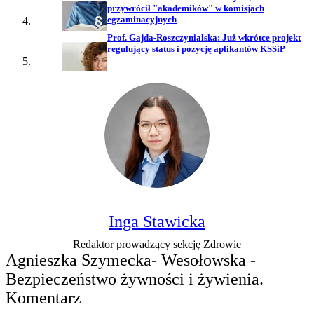
przywrócił "akademików" w komisjach
egzaminacyjnych
Prof. Gajda-Roszczynialska: Już wkrótce projekt
regulujący status i pozycję aplikantów KSSiP
Inga Stawicka
Redaktor prowadzący sekcję Zdrowie
Agnieszka Szymecka- Wesołowska -
Bezpieczeństwo żywności i żywienia.
Komentarz