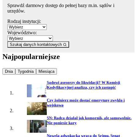
Sprawdź darmowy dostęp do pełnej bazy m.in. sądów i
urzędów.
Rodzaj instytucji:
Województwo:
Szukaj danych kontaktowych
Najpopularniejsze
Najpopularniejsze wiadomości z
Najpopularniejsze wiadomości z
Najpopularniejsze wiadomości z
Dnia
Tygodnia
Miesiąca
Sądowi asesorzy do likwidacji? W Komisji
Kodyfikacyjnej analiza, czy ich zastąpić
Czy żołnierz może dostać emeryturę zwykłą i
wojskową
SN: Radca działał jak komornik, ale samowolnie.
Nie poniesie kary
Nowela adwokacka wraca do Sejmu, Senat