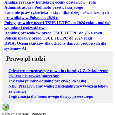
Analiza ryzyka w kontekście oceny dostawców - rola
otwiera się w nowe
Administratora i Podmiotu przetwarzającego
Łamanie praw człowieka - lista najbardziej doświadczonych
otwiera się w nowej karcie
prawników w Polsce do 2024 r.
Polscy prawnicy przed TSUE i ETPC do 2024 roku - podział
otwiera się w nowej karcie
wg miast i województw
otwiera
Ranking prawników przed TSUE i ETPC do 2024 roku
otwiera się w
Polskie sprawy przed TSUE i ETPC do 2024 roku
DPIA: Ocena skutków dla ochrony danych osobowych dla
otwiera się w nowej karcie
systemów AI
Prawo.pl radzi
Odroczenie rozprawy z powodu choroby? Zaświadczenie
lekarza nie zawsze potrzebne
Jak założyć indywidualną praktykę lekarską
NIK: Przegrywamy walkę z nielegalnym wywozem leków
za granicę
Legitymacja dla honorowego dawcy przeszczepu
Redakcja serwisu Prawo.pl