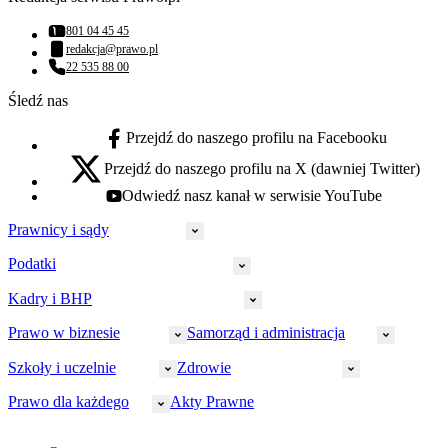
801 04 45 45
Numer telefonu:
redakcja@prawo.pl
Adres email:
22 535 88 00
Numer telefonu:
Śledź nas
Przejdź do naszego profilu na Facebooku
facebook - otwiera się w nowej karcie
Przejdź do naszego profilu na X (dawniej Twitter)
x - otwiera się w nowej karcie
Odwiedź nasz kanał w serwisie YouTube
youtube - otwiera się w nowej karcie
Prawnicy i sądy
Podatki
Wymiar sprawiedliwości
Prawnicy
Kadry i BHP
PIT
Prokuratura
CIT
Prawo w biznesie
Samorząd i administracja
Policja
Prawo pracy
VAT
Rynek
HR
Szkoły i uczelnie
Zdrowie
Akcyza
Strefa aplikanta
Prawo gospodarcze
Samorząd terytorialny
BHP
Ordynacja
LegalTech
Małe i średnie firmy
Bezpieczeństwo publiczne
Prawo dla każdego
Akty Prawne
Ubezpieczenia społeczne
Rachunkowość
Sędziowie
Kadry w oświacie
Farmacja
Spółki
Administracja publiczna
PPK
Doradca podatkowy
E-doręczenia
Zarządzanie oświatą
Finansowanie zdrowia
Finanse
Finanse samorządów
Rynek pracy
Finanse publiczne
Prawo na Oko