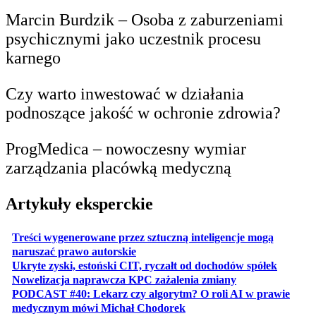
Marcin Burdzik – Osoba z zaburzeniami
psychicznymi jako uczestnik procesu
karnego
Czy warto inwestować w działania
podnoszące jakość w ochronie zdrowia?
ProgMedica – nowoczesny wymiar
zarządzania placówką medyczną
Artykuły eksperckie
Treści wygenerowane przez sztuczną inteligencje mogą
otwiera się w nowej karcie
naruszać prawo autorskie
otwiera 
Ukryte zyski, estoński CIT, ryczałt od dochodów spółek
otwiera się w no
Nowelizacja naprawcza KPC zażalenia zmiany
PODCAST #40: Lekarz czy algorytm? O roli AI w prawie
otwiera się w nowej karcie
medycznym mówi Michał Chodorek