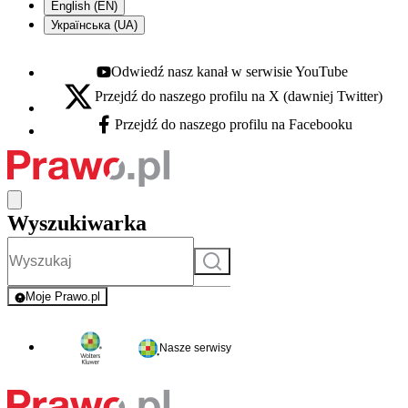
English (EN)
Українська (UA)
Odwiedź nasz kanał w serwisie YouTube
Youtube - otwiera się w nowej karcie
Przejdź do naszego profilu na X (dawniej Twitter)
X - otwiera się w nowej karcie
Przejdź do naszego profilu na Facebooku
Facebook - otwiera się w nowej karcie
Wyszukiwarka
Szukaj
Moje Prawo.pl
- rejestracja i logowanie do serwisu
Nasze serwisy