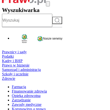
Wyszukiwarka
Szukaj
Nasze serwisy
Prawnicy i sądy
Podatki
Kadry i BHP
Prawo w biznesie
Samorząd i administracja
Szkoły i uczelnie
Zdrowie
Farmacja
Finansowanie zdrowia
Opieka zdrowotna
Zarządzanie
Zawody medyczne
Koronawirus a prawo