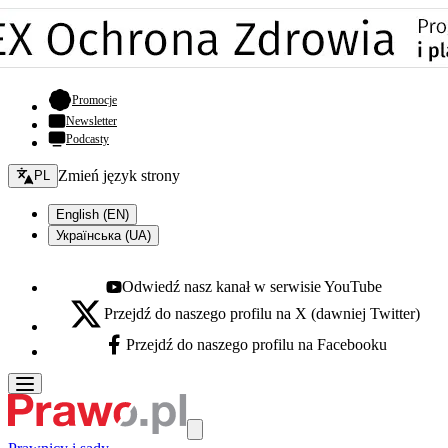
- otwiera się w nowej karcie
Promocje
Newsletter
Podcasty
Zmień język - bieżący:
Zmień język strony
PL
English (EN)
Українська (UA)
Odwiedź nasz kanał w serwisie YouTube
Youtube - otwiera się w nowej karcie
Przejdź do naszego profilu na X (dawniej Twitter)
X - otwiera się w nowej karcie
Przejdź do naszego profilu na Facebooku
Facebook - otwiera się w nowej karcie