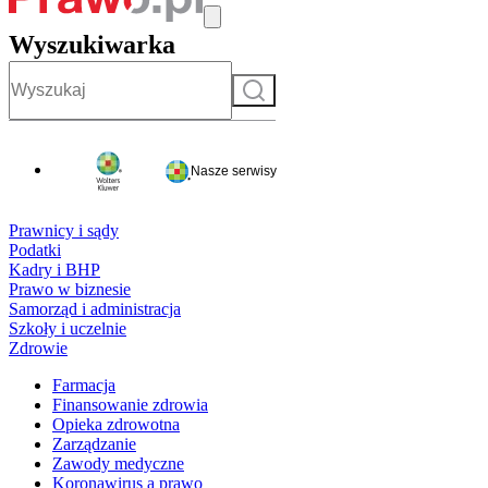
Wyszukiwarka
Szukaj
Nasze serwisy
Prawnicy i sądy
Podatki
Kadry i BHP
Prawo w biznesie
Samorząd i administracja
Szkoły i uczelnie
Zdrowie
Farmacja
Finansowanie zdrowia
Opieka zdrowotna
Zarządzanie
Zawody medyczne
Koronawirus a prawo