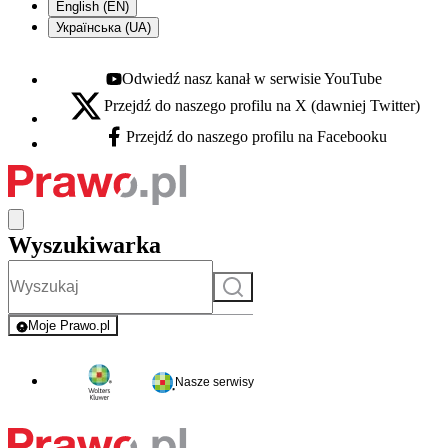
English (EN)
Українська (UA)
Odwiedź nasz kanał w serwisie YouTube
Youtube - otwiera się w nowej karcie
Przejdź do naszego profilu na X (dawniej Twitter)
X - otwiera się w nowej karcie
Przejdź do naszego profilu na Facebooku
Facebook - otwiera się w nowej karcie
Wyszukiwarka
Szukaj
Moje Prawo.pl
- rejestracja i logowanie do serwisu
Nasze serwisy