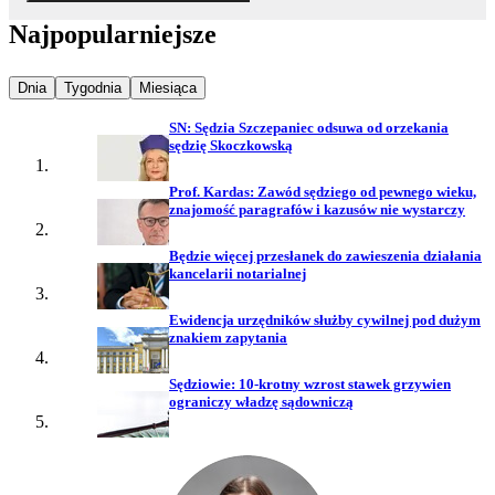
Najpopularniejsze
Najpopularniejsze wiadomości z
Najpopularniejsze wiadomości z
Najpopularniejsze wiadomości z
Dnia
Tygodnia
Miesiąca
SN: Sędzia Szczepaniec odsuwa od orzekania
sędzię Skoczkowską
Prof. Kardas: Zawód sędziego od pewnego wieku,
znajomość paragrafów i kazusów nie wystarczy
Będzie więcej przesłanek do zawieszenia działania
kancelarii notarialnej
Ewidencja urzędników służby cywilnej pod dużym
znakiem zapytania
Sędziowie: 10-krotny wzrost stawek grzywien
ograniczy władzę sądowniczą