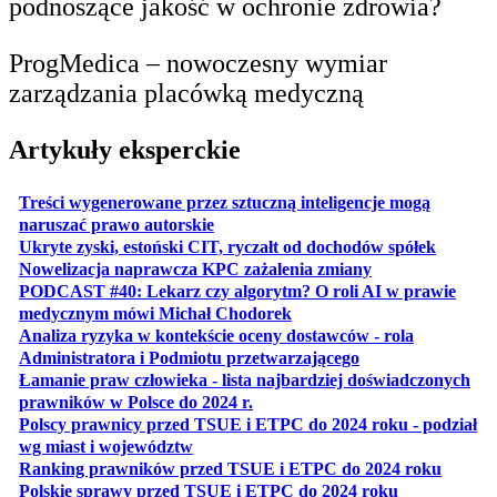
podnoszące jakość w ochronie zdrowia?
ProgMedica – nowoczesny wymiar
zarządzania placówką medyczną
Artykuły eksperckie
Treści wygenerowane przez sztuczną inteligencje mogą
otwiera się w nowej karcie
naruszać prawo autorskie
otwiera 
Ukryte zyski, estoński CIT, ryczałt od dochodów spółek
otwiera się w no
Nowelizacja naprawcza KPC zażalenia zmiany
PODCAST #40: Lekarz czy algorytm? O roli AI w prawie
otwiera się w nowej karcie
medycznym mówi Michał Chodorek
Analiza ryzyka w kontekście oceny dostawców - rola
otwiera się w nowe
Administratora i Podmiotu przetwarzającego
Łamanie praw człowieka - lista najbardziej doświadczonych
otwiera się w nowej karcie
prawników w Polsce do 2024 r.
Polscy prawnicy przed TSUE i ETPC do 2024 roku - podział
otwiera się w nowej karcie
wg miast i województw
otwiera
Ranking prawników przed TSUE i ETPC do 2024 roku
otwiera się w
Polskie sprawy przed TSUE i ETPC do 2024 roku