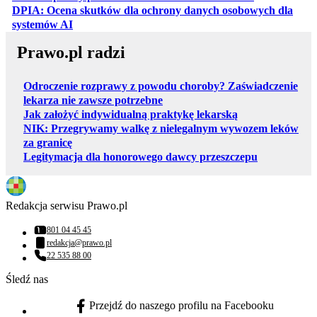
DPIA: Ocena skutków dla ochrony danych osobowych dla
otwiera się w nowej karcie
systemów AI
Prawo.pl radzi
Odroczenie rozprawy z powodu choroby? Zaświadczenie
lekarza nie zawsze potrzebne
Jak założyć indywidualną praktykę lekarską
NIK: Przegrywamy walkę z nielegalnym wywozem leków
za granicę
Legitymacja dla honorowego dawcy przeszczepu
Redakcja serwisu Prawo.pl
801 04 45 45
Numer telefonu:
redakcja@prawo.pl
Adres email:
22 535 88 00
Numer telefonu:
Śledź nas
Przejdź do naszego profilu na Facebooku
facebook - otwiera się w nowej karcie