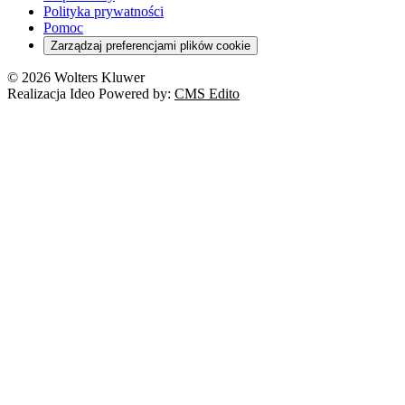
Orzeczenia
Polityka prywatności
Deregulacja
RODO
Pomoc
Cyberbezpieczeństwo
Zarządzaj preferencjami plików cookie
Franczyza
Nowe technologie
© 2026 Wolters Kluwer
Prawo autorskie
Realizacja Ideo Powered by:
CMS Edito