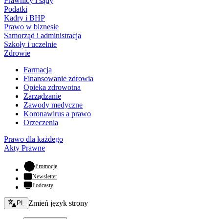
Prawnicy i sądy
Podatki
Kadry i BHP
Prawo w biznesie
Samorząd i administracja
Szkoły i uczelnie
Zdrowie
Farmacja
Finansowanie zdrowia
Opieka zdrowotna
Zarządzanie
Zawody medyczne
Koronawirus a prawo
Orzeczenia
Prawo dla każdego
Akty Prawne
- otwiera się w nowej karcie
Promocje
Newsletter
Podcasty
Zmień język - bieżący:
Zmień język strony
PL