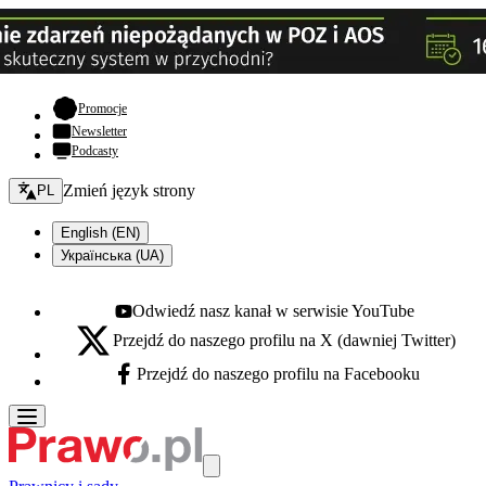
- otwiera się w nowej karcie
Promocje
Newsletter
Podcasty
Zmień język - bieżący:
Zmień język strony
PL
English (EN)
Українська (UA)
Odwiedź nasz kanał w serwisie YouTube
Youtube - otwiera się w nowej karcie
Przejdź do naszego profilu na X (dawniej Twitter)
X - otwiera się w nowej karcie
Przejdź do naszego profilu na Facebooku
Facebook - otwiera się w nowej karcie