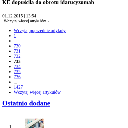
KE dopuściła do obrotu idarucyzumab
01.12.2015 | 13:54
Wczytaj więcej artykułów
Wczytaj poprzednie artykuły
1
...
730
731
732
733
734
735
736
...
1427
Wczytaj więcej artykułów
Ostatnio dodane